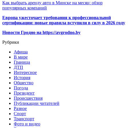
Как выбрать аренду авто в Минске на месяц: обзор
популярных компаний
Европа ужесточает требования к профессиональной
сертификации: новые правила вступили в силу в 2026 году
Новости Гродно на https://avgrodno.by
Рубрики
Афиша
В мире
Граница
ДТП
Интересное
История
Общество
Погода
Президент
Происшествия
Публикации читателей
Разное
Спорт
Транспорт
Фото и видео