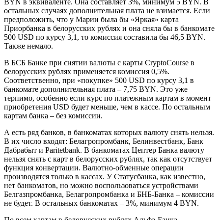
BYN в эквиваленте. Она составляет 3%, минимум 5 BYN. В
остальных случаях дополнительная плата не взимается. Если
предположить, что у Марии была бы «Яркая» карта
Приорбанка в белорусских рублях и она сняла бы в банкомате
500 USD по курсу 3,1, то комиссия составила бы 46,5 BYN.
Также немало.
В БСБ Банке при снятии валюты с карты CryptoCourse в
белорусских рублях применяется комиссия 0,5%.
Соответственно, при «покупке» 500 USD по курсу 3,1 в
банкомате дополнительная плата – 7,75 BYN. Это уже
терпимо, особенно если курс по платежным картам в момент
приобретения USD будет меньше, чем в кассе. По остальным
картам банка – без комиссии.
А есть ряд банков, в банкоматах которых валюту снять нельзя.
В их число входят: Белагропромбанк, Белинвестбанк, Банк
Дабрабыт и Paritetbank. В банкоматах Цептер Банка валюту
нельзя снять с карт в белорусских рублях, так как отсутствует
функция конвертации. Валютно-обменные операции
производятся только в кассах. У Статусбанка, как известно,
нет банкоматов, но можно воспользоваться устройствами
Белгазпромбанка, Белагропромбанка и БНБ-Банка – комиссии
не будет. В остальных банкоматах – 3%, минимум 4 BYN.
По всем картам в белорусских рублях Альфа-Банка,