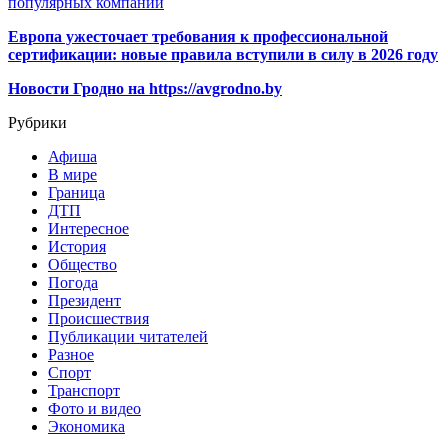
популярных компаний
Европа ужесточает требования к профессиональной
сертификации: новые правила вступили в силу в 2026 году
Новости Гродно на https://avgrodno.by
Рубрики
Афиша
В мире
Граница
ДТП
Интересное
История
Общество
Погода
Президент
Происшествия
Публикации читателей
Разное
Спорт
Транспорт
Фото и видео
Экономика