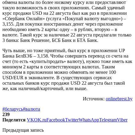
обмена валюты по более низкому курсу или предоставляют
такую возможность в своих приложениях. Самый удачный
курс продажи USD на 22 августа был как раз в приложении
«СберБанк Онлайн» (услуга «Покупай валюту выгодно») –
3,155. Для покупки иностранных денег через приложение
необходимо иметь 2 карты: одну – в рублях, вторую – в
валюте. Такой курс за наличные 22 августа предлагали только
3 банка: Банк Решение, БСБ Банк и БТА Банк.
Чуть выше, но тоже приятный, был курс в приложении UP
Банка БелВЭБ – 3,158. Чтобы совершить перевод со счета на
счет (то есть «купить/продать» валюту), нужно тоже иметь как
минимум 2 карты в соответствующих валютах. Таким
способом в приложении можно обменять не менее 100
USD/EUR в эквиваленте. В существующих сервисах
остальных банков курс продажи USD 22 августа был такой
же, как наличный/карточный, или выше.
Источник:
onlinebrest.by
#беларусь
#валюта
239
Поделится
VK
OK.ru
Facebook
Twitter
WhatsApp
Telegram
Viber
Предыдущая запись