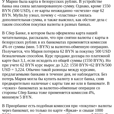
У Марии была карта в белорусских рублях. В устройстве
банка она сняла запланированную сумму. Однако, кроме 1550
BYN (500 USD), с ее карты неожиданно «исчезли» еще 62
BYN. Myfin.by узнал, почему с «пластика» снялась
дополнительная сумма, и также выяснил, как обстоят дела с
таким способом покупки валюты в разных банках.
В Сбер Банке, в котором была оформлена карта нашей
читательницы, рассказали, что при снятии валюты с карты в
белорусских рублях в их банкоматах применяется комиссия
4% от суммы (мин. 5 BYN) за валютно-обменную операцию.
Получается, что Мария потеряла 62 BYN за покупку 500 USD
безналичным способом. Курс продажи доллара по платежной
карте был 3,1, если исходить из общей суммы (1550 BYN). Но
при учете 62 BYN курс вырос до 3,22: 1550 BYN+62 BYN/500
USD = 3,224. Обычно такой разницы между курсами,
предлагаемыми банками в течение дня, не наблюдается. Без
потерь Мария могла бы купить валюту в кассе банка, сняв
предварительно наличные с карты там же или в банкомате. В
«чужих» банкоматах за валютно-обменные операции со
стороны Сбер Банка тоже применяется комиссия 4%,
минимум 5 BYN.
В Приорбанке есть подобная комиссия при «покупке» валюты
через банкомат, но только по карте «Яркая» и свыше 1000