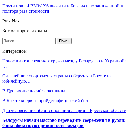
Почти новый BMW X6 ввозили в Беларусь по заниженной в
полтора раза стоимости
Prev
Next
Комментарии закрыты.
Интересное:
Новое в автоперевозках грузов между Беларусью и Украиной:
…
Сильнейшие спортсмены страны соберутся в Бресте на
юбилейную…
В Дрогичине погибла женщина
В Бресте впервые пройдет офицерский бал
Два человека погибли в страшной аварии в Брестской области
Белорусы начали массово переводить сбережения в рубли:
банки фиксируют резкий рост вкладов