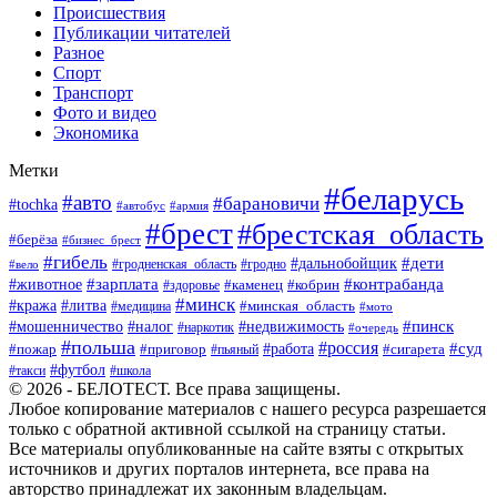
Происшествия
Публикации читателей
Разное
Спорт
Транспорт
Фото и видео
Экономика
Метки
#беларусь
#авто
#барановичи
#tochka
#автобус
#армия
#брест
#брестская_область
#берёза
#бизнес_брест
#гибель
#дети
#дальнобойщик
#гродно
#вело
#гродненская_область
#зарплата
#животное
#контрабанда
#каменец
#кобрин
#здоровье
#минск
#кража
#литва
#минская_область
#медицина
#мото
#мошенничество
#недвижимость
#пинск
#налог
#наркотик
#очередь
#польша
#россия
#работа
#суд
#пожар
#приговор
#пьяный
#сигарета
#футбол
#школа
#такси
© 2026 - БЕЛОТЕСТ. Все права защищены.
Любое копирование материалов с нашего ресурса разрешается
только с обратной активной ссылкой на страницу статьи.
Все материалы опубликованные на сайте взяты с открытых
источников и других порталов интернета, все права на
авторство принадлежат их законным владельцам.