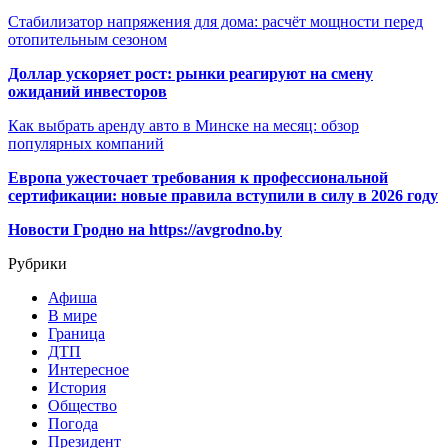
Стабилизатор напряжения для дома: расчёт мощности перед
отопительным сезоном
Доллар ускоряет рост: рынки реагируют на смену
ожиданий инвесторов
Как выбрать аренду авто в Минске на месяц: обзор
популярных компаний
Европа ужесточает требования к профессиональной
сертификации: новые правила вступили в силу в 2026 году
Новости Гродно на https://avgrodno.by
Рубрики
Афиша
В мире
Граница
ДТП
Интересное
История
Общество
Погода
Президент