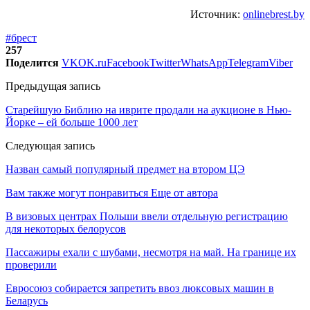
Источник:
onlinebrest.by
#брест
257
Поделится
VK
OK.ru
Facebook
Twitter
WhatsApp
Telegram
Viber
Предыдущая запись
Старейшую Библию на иврите продали на аукционе в Нью-
Йорке – ей больше 1000 лет
Следующая запись
Назван самый популярный предмет на втором ЦЭ
Вам также могут понравиться
Еще от автора
В визовых центрах Польши ввели отдельную регистрацию
для некоторых белорусов
Пассажиры ехали с шубами, несмотря на май. На границе их
проверили
Евросоюз собирается запретить ввоз люксовых машин в
Беларусь