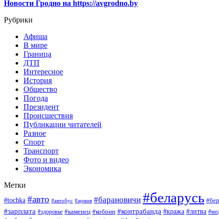
Новости Гродно на https://avgrodno.by
Рубрики
Афиша
В мире
Граница
ДТП
Интересное
История
Общество
Погода
Президент
Происшествия
Публикации читателей
Разное
Спорт
Транспорт
Фото и видео
Экономика
Метки
#беларусь
#авто
#барановичи
#tochka
#бер
#автобус
#армия
#зарплата
#контрабанда
#кража
#литва
#каменец
#кобрин
#ме
#здоровье