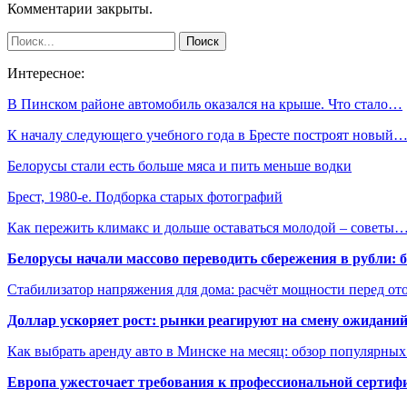
Комментарии закрыты.
Интересное:
В Пинском районе автомобиль оказался на крыше. Что стало…
К началу следующего учебного года в Бресте построят новый
Белорусы стали есть больше мяса и пить меньше водки
Брест, 1980-е. Подборка старых фотографий
Как пережить климакс и дольше оставаться молодой – советы
Белорусы начали массово переводить сбережения в рубли: 
Стабилизатор напряжения для дома: расчёт мощности перед о
Доллар ускоряет рост: рынки реагируют на смену ожиданий
Как выбрать аренду авто в Минске на месяц: обзор популярны
Европа ужесточает требования к профессиональной сертифи