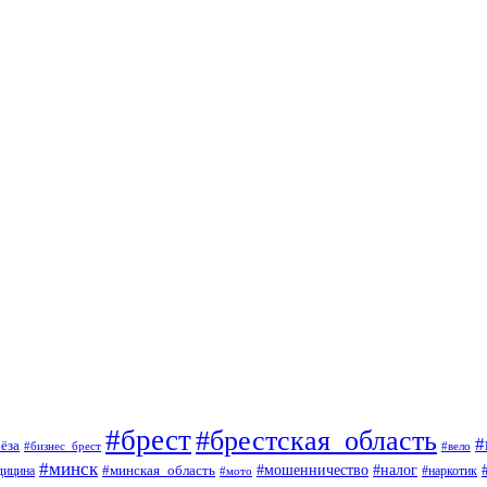
#брест
#брестская_область
#
ёза
#вело
#бизнес_брест
#минск
#мошенничество
#минская_область
#налог
дицина
#мото
#наркотик