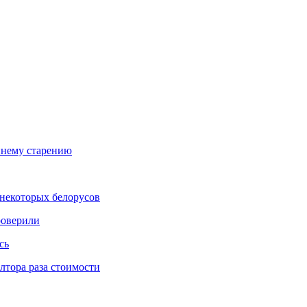
ннему старению
некоторых белорусов
роверили
сь
тора раза стоимости