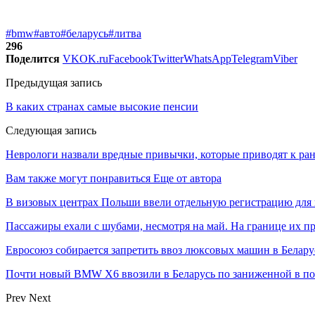
#bmw
#авто
#беларусь
#литва
296
Поделится
VK
OK.ru
Facebook
Twitter
WhatsApp
Telegram
Viber
Предыдущая запись
В каких странах самые высокие пенсии
Следующая запись
Неврологи назвали вредные привычки, которые приводят к ра
Вам также могут понравиться
Еще от автора
В визовых центрах Польши ввели отдельную регистрацию для 
Пассажиры ехали с шубами, несмотря на май. На границе их п
Евросоюз собирается запретить ввоз люксовых машин в Белару
Почти новый BMW X6 ввозили в Беларусь по заниженной в пол
Prev
Next