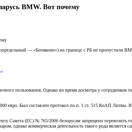
еларусь BMW. Вот почему
предельный — «Бенякони») на границе с РБ не пропустили BMW
я…
ичного пользования. Однако во время досмотра у сотрудников т
0 евро. Был составлен протокол по п. 1 ст. 515 КоАП Литвы. В
енту Совета (ЕС) № 765/2006 белорусам запрещено перевозить т
аром, однако коммерческая деятельность такого рода является 