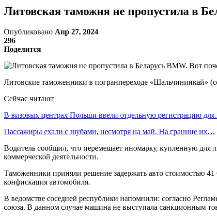
Литовская таможня не пропустила в Б
Опубликовано
Апр 27, 2024
296
Поделится
Литовские таможенники в погранпереходе «Шальчининкай» (со
Сейчас читают
В визовых центрах Польши ввели отдельную регистрацию дл
Пассажиры ехали с шубами, несмотря на май. На границе их…
Водитель сообщил, что перемещает иномарку, купленную для л
коммерческой деятельности.
Таможенники приняли решение задержать авто стоимостью 41 00
конфискация автомобиля.
В ведомстве соседней республики напомнили: согласно Реглам
союза. В данном случае машина не выступала санкционным тов