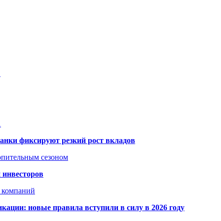
…
…
банки фиксируют резкий рост вкладов
топительным сезоном
 инвесторов
х компаний
кации: новые правила вступили в силу в 2026 году