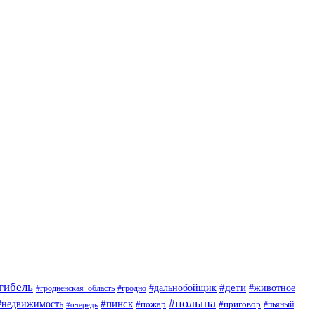
гибель
#дети
#животное
#дальнобойщик
#гродно
#гродненская_область
#польша
#недвижимость
#пинск
#пожар
#приговор
#пьяный
#очередь