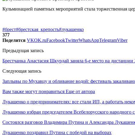
Кульминацией памятных мероприятий стала торжественная церем
#брест
#брестская_крепость
#лукашенко
377
Поделится
VK
OK.ru
Facebook
Twitter
WhatsApp
Telegram
Viber
Предыдущая запись
Брестчанка Анастасия Шкурдай заняла 6-е место на дистанции 
Следующая запись
Заплывы по Мухавцу и обливание водой: фестиваль закаливания
Вам также могут понравиться
Еще от автора
Лукашенко о предпринимателях: все стали ИП, а работать неко
Лукашенко избран председателем Всебелорусского народного 
Состоялся разговор Владимира Путина и Александра Лукашен
Лукашенко поздравил Путина с победой на выборах