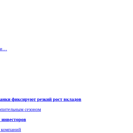
ри…
банки фиксируют резкий рост вкладов
топительным сезоном
 инвесторов
х компаний