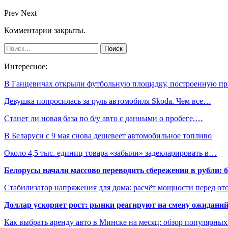
Prev
Next
Комментарии закрыты.
Интересное:
В Ганцевичах открыли футбольную площадку, построенную п
Девушка попросилась за руль автомобиля Skoda. Чем все…
Станет ли новая база по б/у авто с данными о пробеге,…
В Беларуси с 9 мая снова дешевеет автомобильное топливо
Около 4,5 тыс. единиц товара «забыли» задекларировать в…
Белорусы начали массово переводить сбережения в рубли: 
Стабилизатор напряжения для дома: расчёт мощности перед о
Доллар ускоряет рост: рынки реагируют на смену ожиданий
Как выбрать аренду авто в Минске на месяц: обзор популярны