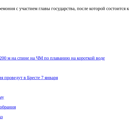
ония с участием главы государства, после которой состоится к
200 м на спине на ЧМ по плаванию на короткой воде
 проведут в Бресте 7 января
му
собрания
ко