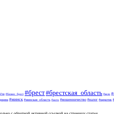
#брест
#брестская_область
#
ёза
#вело
#бизнес_брест
#минск
#мошенничество
#минская_область
#налог
дицина
#мото
#наркотик
олько с обратной активной ссылкой на страницу статьи.