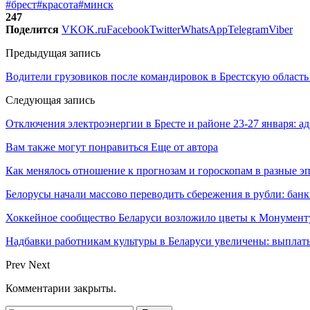
#брест
#красота
#минск
247
Поделится
VK
OK.ru
Facebook
Twitter
WhatsApp
Telegram
Viber
Предыдущая запись
Водители грузовиков после командировок в Брестскую област
Следующая запись
Отключения электроэнергии в Бресте и районе 23-27 января: ад
Вам также могут понравиться
Еще от автора
Как менялось отношение к прогнозам и гороскопам в разные э
Белорусы начали массово переводить сбережения в рубли: ба
Хоккейное сообщество Беларуси возложило цветы к Монумен
Надбавки работникам культуры в Беларуси увеличены: выплаты
Prev
Next
Комментарии закрыты.