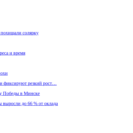
ь похищали солярку
реса и время
похи
нки фиксируют резкий рост…
ту Победы в Минске
 выросли до 66 % от оклада