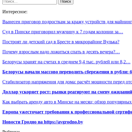
Интересное:
Вынесен приговор подросткам за кражу устройств для майни
Суд в Пинске приговорил мужчину к 7 годам колонии за…
Построят ли детский сад в Бресте в микрорайоне Вулька?
Почему взрослым надо ложиться спать в десять вечера?…
Белорусы хранят на счетах в среднем 9,4 тыс. рублей или 8,2…
Белорусы начали массово переводить сбережения в рубли: 
Стабилизатор напряжения для дома: расчёт мощности перед о
Доллар ускоряет рост: рынки реагируют на смену ожиданий
Как выбрать аренду авто в Минске на месяц: обзор популярны
Европа ужесточает требования к профессиональной сертифи
Новости Гродно на https://avgrodno.by
Рубрики