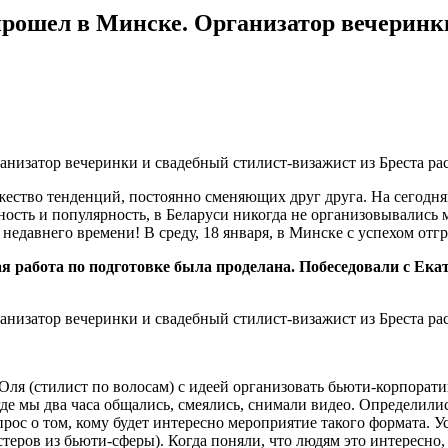
л в Минске. Организатор вечеринки и
жество тенденций, постоянно сменяющих друг друга. На сегодн
ость и популярность, в Беларуси никогда не организовывались
едавнего времени! В среду, 18 января, в Минске с успехом отг
ая работа по подготовке была проделана. Побеседовали с Ек
Оля (стилист по волосам) с идеей организовать бьюти-корпоратив
 где мы два часа общались, смеялись, снимали видео. Определили
прос о том, кому будет интересно мероприятие такого формата. 
мастеров из бьюти-сферы). Когда поняли, что людям это интересн