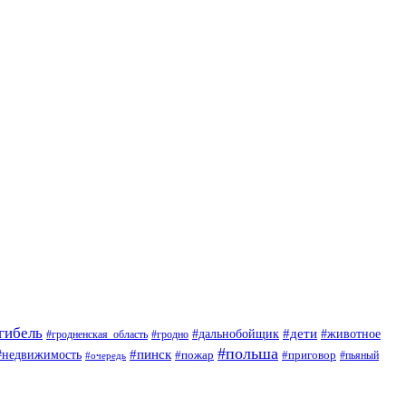
гибель
#дети
#животное
#дальнобойщик
#гродно
#гродненская_область
#польша
#недвижимость
#пинск
#пожар
#приговор
#пьяный
#очередь