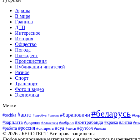
Афиша
В мире
Граница
ДТП
Интересное
История
Общество
Погода
Президент
Происшествия
Публикации читателей
Разное
Спорт
Транспорт
Фото и видео
Экономика
Метки
#беларусь
#авто
#барановичи
#tochka
#бер
#автобус
#армия
#зарплата
#контрабанда
#кража
#литва
#каменец
#кобрин
#ме
#здоровье
#россия
#работа
#суд
#футбол
#сигарета
#школа
#такси
© 2026 - БЕЛОТЕСТ. Все права защищены.
Любое копирование материалов с нашего ресурса разрешается т