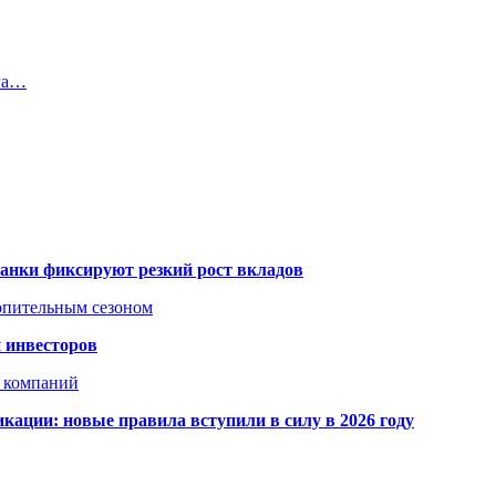
нга…
банки фиксируют резкий рост вкладов
топительным сезоном
 инвесторов
х компаний
кации: новые правила вступили в силу в 2026 году