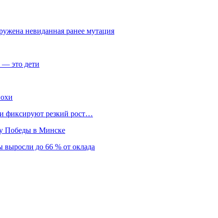
аружена невиданная ранее мутация
 — это дети
похи
нки фиксируют резкий рост…
ту Победы в Минске
 выросли до 66 % от оклада