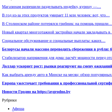
Магазинам разрешили разделывать индейку, курицу —…
В год из-за этих продуктов умирает 11 млн человек: вот, что…
В Столинском районе потерялся грибник: на помощь пришли
Новый квартал многоэтажной застройки начали закладывать 
Социальное обслуживание и социальные выплаты: каких…
Белорусы начали массово переводить сбережения в рубли: 
Стабилизатор напряжения для дома: расчёт мощности перед о
Доллар ускоряет рост: рынки реагируют на смену ожиданий
Как выбрать аренду авто в Минске на месяц: обзор популярны
Европа ужесточает требования к профессиональной сертифи
Новости Гродно на https://avgrodno.by
Рубрики
Афиша