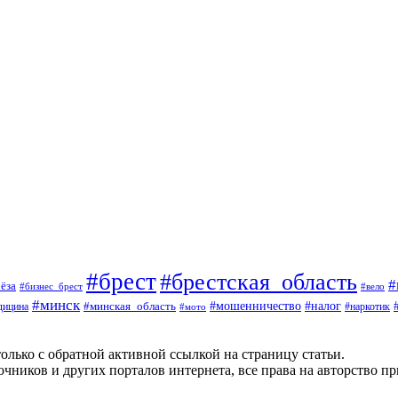
#брест
#брестская_область
#
ёза
#вело
#бизнес_брест
#минск
#мошенничество
#минская_область
#налог
дицина
#мото
#наркотик
олько с обратной активной ссылкой на страницу статьи.
чников и других порталов интернета, все права на авторство п