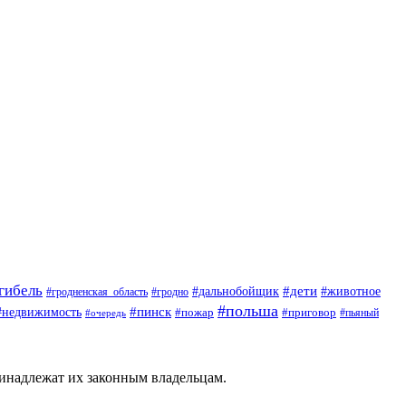
гибель
#дети
#животное
#дальнобойщик
#гродно
#гродненская_область
#польша
#недвижимость
#пинск
#пожар
#приговор
#пьяный
#очередь
ринадлежат их законным владельцам.