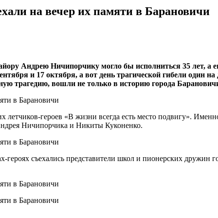
хали на вечер их памяти в Барановичи
ору Андрею Ничипорчику могло бы исполниться 35 лет, а его
нтября и 17 октября, а вот день трагической гибели один на 
ую трагедию, вошли не только в историю города Барановичи,
х летчиков-героев «В жизни всегда есть место подвигу». Именно
Андрея Ничипорчика и Никиты Куконенко.
ках-героях съехались представители школ и пионерских дружин г