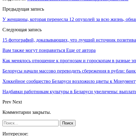
Предыдущая запись
У женщины, которая перенесла 12 опухолей за всю жизнь, обн
Следующая запись
15 фотографий, доказывающих, что лучший источник позитива
Вам также могут понравиться
Еще от автора
Как менялось отношение к прогнозам и гороскопам в разные э
Белорусы начали массово переводить сбережения в рубли: ба
Хоккейное сообщество Беларуси возложило цветы к Монумен
Надбавки работникам культуры в Беларуси увеличены: выплаты
Prev
Next
Комментарии закрыты.
Интересное: