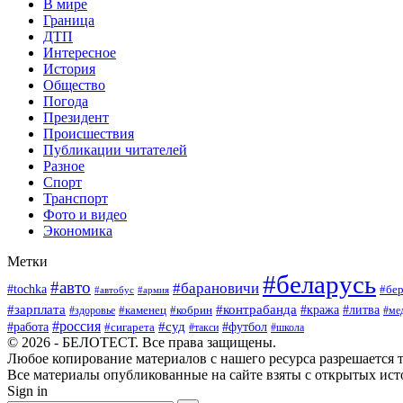
В мире
Граница
ДТП
Интересное
История
Общество
Погода
Президент
Происшествия
Публикации читателей
Разное
Спорт
Транспорт
Фото и видео
Экономика
Метки
#беларусь
#авто
#барановичи
#tochka
#бер
#автобус
#армия
#зарплата
#контрабанда
#кража
#литва
#каменец
#кобрин
#ме
#здоровье
#россия
#работа
#суд
#футбол
#сигарета
#школа
#такси
© 2026 - БЕЛОТЕСТ. Все права защищены.
Любое копирование материалов с нашего ресурса разрешается т
Все материалы опубликованные на сайте взяты с открытых исто
Sign in