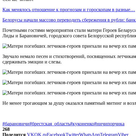
Как менялось отношение к прогнозам и гороскопам в разные…
Белорусы начали массово переводить сбережения в рубли: ба
Почетными гостями мероприятия стали матери Героев Беларуси
Лиды и Барановичей, городского совета Белорусской республик
Звучало немало песен и стихотворений, посвященных летчикам
сдерживать эмоции и слезы.
Не менее трогающим за душу оказался памятный митинг и возл
#барановичи
#брестская_область
#куконенко
#ничипорчика
268
Поделится
VK
OK.ru
Facebook
Twitter
WhatsApp
Telegram
Viber