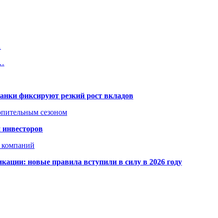
…
в…
банки фиксируют резкий рост вкладов
топительным сезоном
 инвесторов
х компаний
кации: новые правила вступили в силу в 2026 году