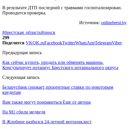
В результате ДТП последний с травмами госпитализирован.
Проводится проверка.
Источник:
onlinebrest.by
#брестская_область
#пинск
299
Поделится
VK
OK.ru
Facebook
Twitter
WhatsApp
Telegram
Viber
Предыдущая запись
Как сейчас купить, продать или обменять машины.
Консультирует нотариус Брестского нотариального округа
Следующая запись
Беларусбанк снижает процентные ставки по некоторым
кредитам
Вам также могут понравиться
Еще от автора
На М1 сбили медведя
В Жлобине разбился 24-летний мотоциклист