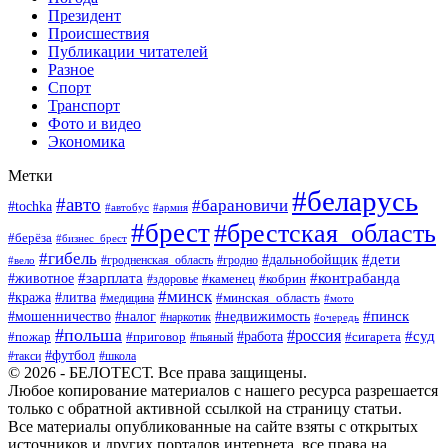
Президент
Происшествия
Публикации читателей
Разное
Спорт
Транспорт
Фото и видео
Экономика
Метки
#беларусь
#авто
#барановичи
#tochka
#автобус
#армия
#брест
#брестская_область
#берёза
#бизнес_брест
#гибель
#дети
#дальнобойщик
#гродно
#вело
#гродненская_область
#зарплата
#животное
#контрабанда
#каменец
#кобрин
#здоровье
#минск
#кража
#литва
#минская_область
#медицина
#мото
#мошенничество
#недвижимость
#пинск
#налог
#наркотик
#очередь
#польша
#россия
#работа
#суд
#пожар
#приговор
#пьяный
#сигарета
#футбол
#школа
#такси
© 2026 - БЕЛОТЕСТ. Все права защищены.
Любое копирование материалов с нашего ресурса разрешается
только с обратной активной ссылкой на страницу статьи.
Все материалы опубликованные на сайте взяты с открытых
источников и других порталов интернета, все права на