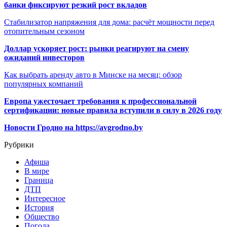
банки фиксируют резкий рост вкладов
Стабилизатор напряжения для дома: расчёт мощности перед
отопительным сезоном
Доллар ускоряет рост: рынки реагируют на смену
ожиданий инвесторов
Как выбрать аренду авто в Минске на месяц: обзор
популярных компаний
Европа ужесточает требования к профессиональной
сертификации: новые правила вступили в силу в 2026 году
Новости Гродно на https://avgrodno.by
Рубрики
Афиша
В мире
Граница
ДТП
Интересное
История
Общество
Погода