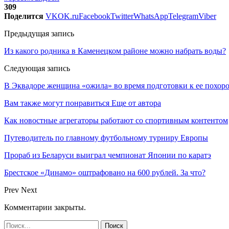
309
Поделится
VK
OK.ru
Facebook
Twitter
WhatsApp
Telegram
Viber
Предыдущая запись
Из какого родника в Каменецком районе можно набрать воды?
Следующая запись
В Эквадоре женщина «ожила» во время подготовки к ее похор
Вам также могут понравиться
Еще от автора
Как новостные агрегаторы работают со спортивным контентом
Путеводитель по главному футбольному турниру Европы
Прораб из Беларуси выиграл чемпионат Японии по каратэ
Брестское «Динамо» оштрафовано на 600 рублей. За что?
Prev
Next
Комментарии закрыты.