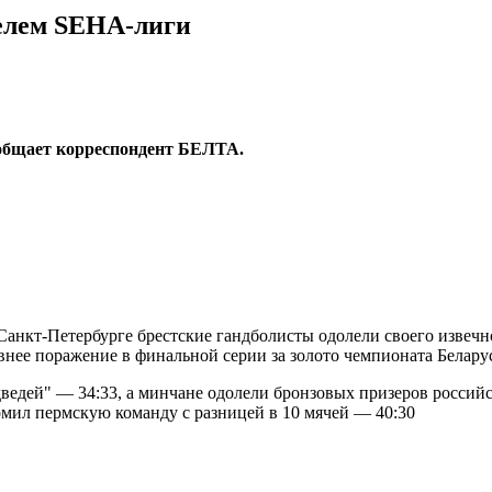
елем SEHA-лиги
общает корреспондент БЕЛТА.
Санкт-Петербурге брестские гандболисты одолели своего изве
авнее поражение в финальной серии за золото чемпионата Белару
едей" — 34:33, а минчане одолели бронзовых призеров российск
омил пермскую команду с разницей в 10 мячей — 40:30