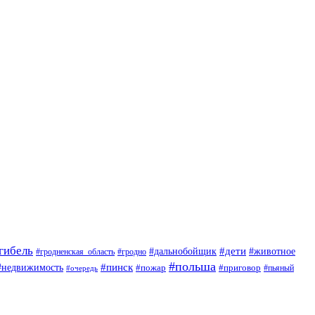
гибель
#дети
#животное
#дальнобойщик
#гродно
#гродненская_область
#польша
#недвижимость
#пинск
#пожар
#приговор
#пьяный
#очередь