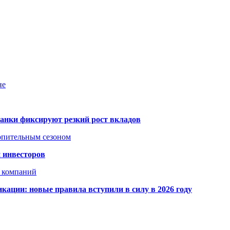
не
банки фиксируют резкий рост вкладов
топительным сезоном
 инвесторов
х компаний
кации: новые правила вступили в силу в 2026 году