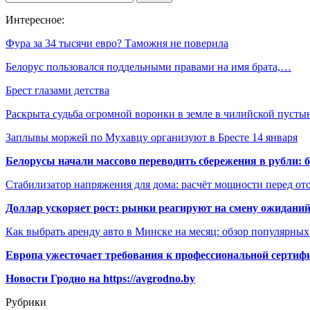
Интересное:
Фура за 34 тысячи евро? Таможня не поверила
Белорус пользовался поддельными правами на имя брата,…
Брест глазами детства
Раскрыта судьба огромной воронки в земле в чилийской пусты
Заплывы моржей по Мухавцу организуют в Бресте 14 января
Белорусы начали массово переводить сбережения в рубли: 
Стабилизатор напряжения для дома: расчёт мощности перед о
Доллар ускоряет рост: рынки реагируют на смену ожиданий
Как выбрать аренду авто в Минске на месяц: обзор популярны
Европа ужесточает требования к профессиональной сертифи
Новости Гродно на https://avgrodno.by
Рубрики