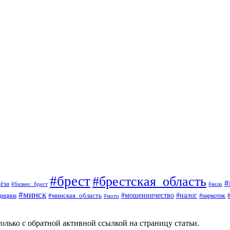
#брест
#брестская_область
#
ёза
#вело
#бизнес_брест
#минск
#мошенничество
#минская_область
#налог
дицина
#мото
#наркотик
олько с обратной активной ссылкой на страницу статьи.