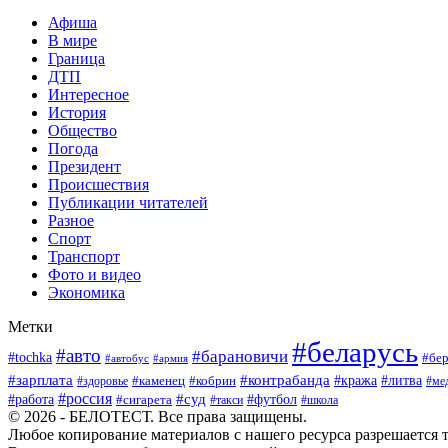
Афиша
В мире
Граница
ДТП
Интересное
История
Общество
Погода
Президент
Происшествия
Публикации читателей
Разное
Спорт
Транспорт
Фото и видео
Экономика
Метки
#беларусь
#авто
#барановичи
#tochka
#бер
#автобус
#армия
#зарплата
#контрабанда
#кража
#литва
#каменец
#кобрин
#ме
#здоровье
#россия
#работа
#суд
#футбол
#сигарета
#школа
#такси
© 2026 - БЕЛОТЕСТ. Все права защищены.
Любое копирование материалов с нашего ресурса разрешается т