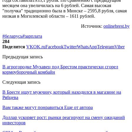
года составила1933,1 рубля. По сравнению с предыдущим
месяцем она увеличилась на 6 рублей. Самая высокая
"получка" традиционно была в Минске – 2595,8 рубля, самая
низкая в Могилевской области – 1611 рублей.
Источник:
onlinebrest.by
#беларусь
#зарплата
284
Поделится
VK
OK.ru
Facebook
Twitter
WhatsApp
Telegram
Viber
Предыдущая запись
В агрогородке Мухавец под Брестом практически сгорел
кормоуборочный комбайн
Следующая запись
В Бресте ищут мужчину, который находился в магазине на
Рябцева
Вам также могут понравиться
Еще от автора
Доллар ускоряет рост: рынки реагируют на смену ожиданий
инвесторов