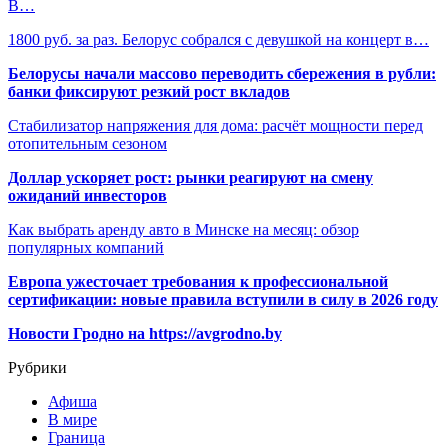
В…
1800 руб. за раз. Белорус собрался с девушкой на концерт в…
Белорусы начали массово переводить сбережения в рубли:
банки фиксируют резкий рост вкладов
Стабилизатор напряжения для дома: расчёт мощности перед
отопительным сезоном
Доллар ускоряет рост: рынки реагируют на смену
ожиданий инвесторов
Как выбрать аренду авто в Минске на месяц: обзор
популярных компаний
Европа ужесточает требования к профессиональной
сертификации: новые правила вступили в силу в 2026 году
Новости Гродно на https://avgrodno.by
Рубрики
Афиша
В мире
Граница