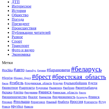
ДТП
Интересное
История
Общество
Погода
Президент
Происшествия
Публикации читателей
Разное
Спорт
Транспорт
Фото и видео
Экономика
Метки
#беларусь
#авто
#барановичи
#tochka
#автобус
#армия
#брест
#брестская_область
#берёза
#бизнес_брест
#гибель
#дети
#дальнобойщик
#гродно
#вело
#гродненская_область
#зарплата
#животное
#контрабанда
#каменец
#кобрин
#здоровье
#минск
#кража
#литва
#минская_область
#медицина
#мото
#мошенничество
#недвижимость
#пинск
#налог
#наркотик
#очередь
#польша
#россия
#работа
#суд
#пожар
#приговор
#пьяный
#сигарета
#футбол
#школа
#такси