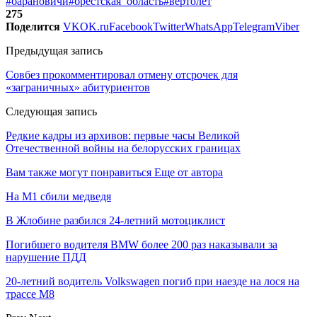
#барановичи
#брестская_область
#вертолёт
275
Поделится
VK
OK.ru
Facebook
Twitter
WhatsApp
Telegram
Viber
Предыдущая запись
Совбез прокомментировал отмену отсрочек для
«заграничных» абитуриентов
Следующая запись
Редкие кадры из архивов: первые часы Великой
Отечественной войны на белорусских границах
Вам также могут понравиться
Еще от автора
На М1 сбили медведя
В Жлобине разбился 24-летний мотоциклист
Погибшего водителя BMW более 200 раз наказывали за
нарушение ПДД
20-летний водитель Volkswagen погиб при наезде на лося на
трассе М8