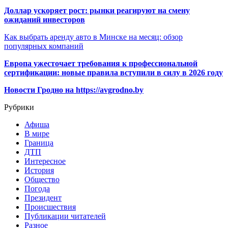
Доллар ускоряет рост: рынки реагируют на смену
ожиданий инвесторов
Как выбрать аренду авто в Минске на месяц: обзор
популярных компаний
Европа ужесточает требования к профессиональной
сертификации: новые правила вступили в силу в 2026 году
Новости Гродно на https://avgrodno.by
Рубрики
Афиша
В мире
Граница
ДТП
Интересное
История
Общество
Погода
Президент
Происшествия
Публикации читателей
Разное