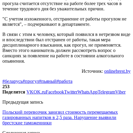
прогула считается отсутствие на работе более трех часов в
течение трудового дня без уважительных причин.
"С учетом изложенного, отстранение от работы прогулом не
является", – подчеркивают в департаменте.
В связи с этим к человеку, который появился в нетрезвом виде
и впоследствии был отстранен от работы, такая мера
дисциплинарного взыскания, как прогул, не применяется.
Вместо этого наниматель должен рассмотреть вопрос о
санкциях за появление на работе в состоянии алкогольного
опьянения.
Источник:
onlinebrest.by
#беларусь
#прогул
#пьяный
#работа
253
Поделится
VK
OK.ru
Facebook
Twitter
WhatsApp
Telegram
Viber
Предыдущая запись
Польский перевозчик занизил стоимость перемещаемых
газированных напитков в 2,5 раза. Нарушение выявили
брестские таможенники
Следующая запись