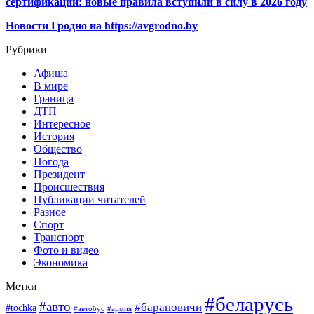
сертификации: новые правила вступили в силу в 2026 году
Новости Гродно на https://avgrodno.by
Рубрики
Афиша
В мире
Граница
ДТП
Интересное
История
Общество
Погода
Президент
Происшествия
Публикации читателей
Разное
Спорт
Транспорт
Фото и видео
Экономика
Метки
#беларусь
#авто
#барановичи
#tochka
#автобус
#армия