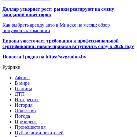
Доллар ускоряет рост: рынки реагируют на смену
ожиданий инвесторов
Как выбрать аренду авто в Минске на месяц: обзор
популярных компаний
Европа ужесточает требования к профессиональной
сертификации: новые правила вступили в силу в 2026 году
Новости Гродно на https://avgrodno.by
Рубрики
Афиша
В мире
Граница
ДТП
Интересное
История
Общество
Погода
Президент
Происшествия
Публикации читателей