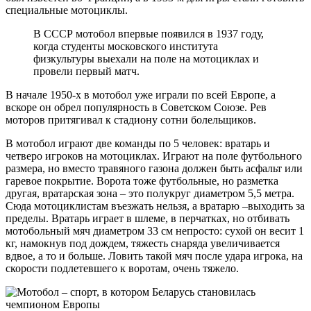
специальные мотоциклы.
В СССР мотобол впервые появился в 1937 году,
когда студенты московского института
физкультуры выехали на поле на мотоциклах и
провели первый матч.
В начале 1950-х в мотобол уже играли по всей Европе, а
вскоре он обрел популярность в Советском Союзе. Рев
моторов притягивал к стадиону сотни болельщиков.
В мотобол играют две команды по 5 человек: вратарь и
четверо игроков на мотоциклах. Играют на поле футбольного
размера, но вместо травяного газона должен быть асфальт или
гаревое покрытие. Ворота тоже футбольные, но разметка
другая, вратарская зона – это полукруг диаметром 5,5 метра.
Сюда мотоциклистам въезжать нельзя, а вратарю –выходить за
пределы. Вратарь играет в шлеме, в перчатках, но отбивать
мотобольный мяч диаметром 33 см непросто: сухой он весит 1
кг, намокнув под дождем, тяжесть снаряда увеличивается
вдвое, а то и больше. Ловить такой мяч после удара игрока, на
скорости подлетевшего к воротам, очень тяжело.