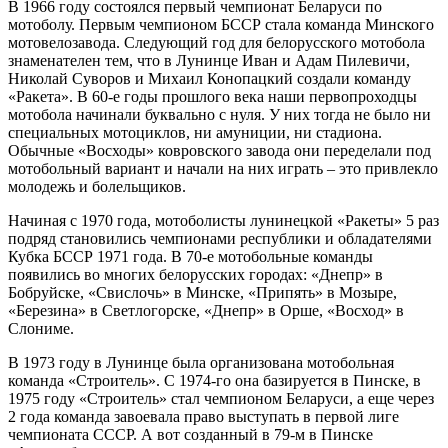
В 1966 году состоялся первый чемпионат Беларуси по
мотоболу. Первым чемпионом БССР стала команда Минского
мотовелозавода. Следующий год для белорусского мотобола
знаменателен тем, что в Лунинце Иван и Адам Пилевичи,
Николай Суворов и Михаил Конопацкий создали команду
«Ракета». В 60-е годы прошлого века наши первопроходцы
мотобола начинали буквально с нуля. У них тогда не было ни
специальных мотоциклов, ни амуниции, ни стадиона.
Обычные «Восходы» ковровского завода они переделали под
мотобольный вариант и начали на них играть – это привлекло
молодежь и болельщиков.
Начиная с 1970 года, мотоболисты лунинецкой «Ракеты» 5 раз
подряд становились чемпионами республики и обладателями
Кубка БССР 1971 года. В 70-е мотобольные команды
появились во многих белорусских городах: «Днепр» в
Бобруйске, «Свислочь» в Минске, «Припять» в Мозыре,
«Березина» в Светлогорске, «Днепр» в Орше, «Восход» в
Слониме.
В 1973 году в Лунинце была организована мотобольная
команда «Строитель». С 1974-го она базируется в Пинске, в
1975 году «Строитель» стал чемпионом Беларуси, а еще через
2 года команда завоевала право выступать в первой лиге
чемпионата СССР. А вот созданный в 79-м в Пинске