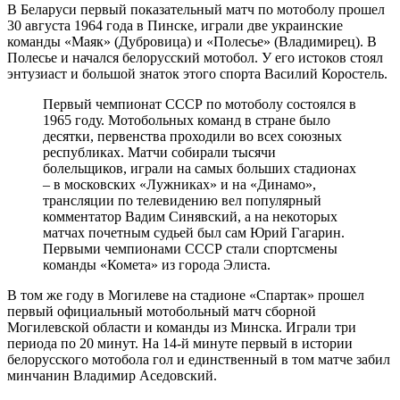
В Беларуси первый показательный матч по мотоболу прошел
30 августа 1964 года в Пинске, играли две украинские
команды «Маяк» (Дубровица) и «Полесье» (Владимирец). В
Полесье и начался белорусский мотобол. У его истоков стоял
энтузиаст и большой знаток этого спорта Василий Коростель.
Первый чемпионат СССР по мотоболу состоялся в
1965 году. Мотобольных команд в стране было
десятки, первенства проходили во всех союзных
республиках. Матчи собирали тысячи
болельщиков, играли на самых больших стадионах
– в московских «Лужниках» и на «Динамо»,
трансляции по телевидению вел популярный
комментатор Вадим Синявский, а на некоторых
матчах почетным судьей был сам Юрий Гагарин.
Первыми чемпионами СССР стали спортсмены
команды «Комета» из города Элиста.
В том же году в Могилеве на стадионе «Спартак» прошел
первый официальный мотобольный матч сборной
Могилевской области и команды из Минска. Играли три
периода по 20 минут. На 14-й минуте первый в истории
белорусского мотобола гол и единственный в том матче забил
минчанин Владимир Аседовский.