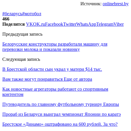
Источник:
onlinebrest.by
#беларусь
#мотобол
466
Поделится
VK
OK.ru
Facebook
Twitter
WhatsApp
Telegram
Viber
Предыдущая запись
Белорусские конструкторы разработали машину для
перевозки молока и показали новинку
Следующая запись
В Брестской области сын украл у матери $14 тыс.
Вам также могут понравиться
Еще от автора
Как новостные агрегаторы работают со спортивным
контентом
Путеводитель по главному футбольному турниру Европы
Прораб из Беларуси выиграл чемпионат Японии по каратэ
Брестское «Динамо» оштрафовано на 600 рублей. За что?