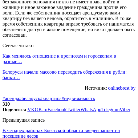
без законного основания никто не имеет права войти в
жилище и иное законное владение гражданина против его
воли. Если же собственник посещает арендуемую вами
квартиру без вашего ведома, обратитесь в милицию. В то же
время собственник квартиры вправе требовать от нанимателя
обеспечить доступ в жилое помещение, но визит должен быть
согласован.
Сейчас читают
Как менялось отношение к прогнозам и гороскопам в
разные…
Белорусы начали массово переводить сбережения в рубли:
банки…
Источник:
onlinebrest.by
#аренда
#беларусь
#квартира
#недвижимость
310
Поделится
VK
OK.ru
Facebook
Twitter
WhatsApp
Telegram
Viber
Предыдущая запись
В четырех районах Брестской области введен запрет на
посещение лесов