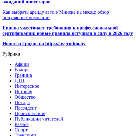
ожиданий инвесторов
Как выбрать аренду авто в Минске на месяц: обзор
популярных компаний
Европа ужесточает требования к профессиональной
сертификации: новые правила вступили в силу в 2026 году
Новости Гродно на https://avgrodno.by
Рубрики
Афиша
В мире
Граница
ДТП
Интересное
История
Общество
Погода
Президент
Происшествия
Публикации читателей
Разное
Спорт
Транспорт