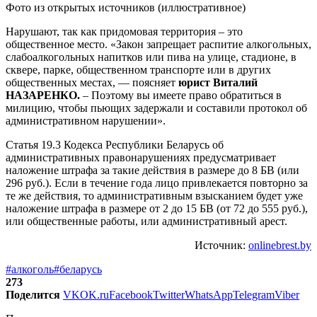
Фото из открытых источников (иллюстративное)
Нарушают, так как придомовая территория – это
общественное место. «Закон запрещает распитие алкогольных,
слабоалкогольных напитков или пива на улице, стадионе, в
сквере, парке, общественном транспорте или в других
общественных местах, — поясняет
юрист Виталий
НАЗАРЕНКО.
– Поэтому вы имеете право обратиться в
милицию, чтобы пьющих задержали и составили протокол об
административном нарушении».
Статья 19.3 Кодекса Республики Беларусь об
административных правонарушениях предусматривает
наложение штрафа за такие действия в размере до 8 БВ (или
296 руб.). Если в течение года лицо привлекается повторно за
те же действия, то административным взысканием будет уже
наложение штрафа в размере от 2 до 15 БВ (от 72 до 555 руб.),
или общественные работы, или административный арест.
Источник:
onlinebrest.by
#алкоголь
#беларусь
273
Поделится
VK
OK.ru
Facebook
Twitter
WhatsApp
Telegram
Viber