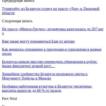
Предыдущая запись
Туравтобус из Беларуси сгорел на трассе «Дон» в Липецкой
области
Следующая запись
На трассе «Минск-Гродно» легковушка разогналась до 207 км/
ч
Вам также могут понравиться
Еще от автора
Как менялось отношение к прогнозам и гороскопам в разные
эпохи
Белорусы начали массово переводить сбережения в рубли:
банки фиксируют резкий рост…
Хоккейное сообщество Беларуси возложило цветы к
Монументу Победы в Минске
Надбавки работникам культуры в Беларуси увеличены:
выплаты выросли до 66 % от оклада
Prev
Next