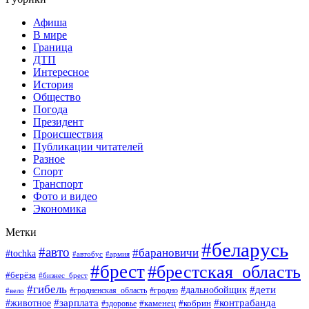
Афиша
В мире
Граница
ДТП
Интересное
История
Общество
Погода
Президент
Происшествия
Публикации читателей
Разное
Спорт
Транспорт
Фото и видео
Экономика
Метки
#беларусь
#авто
#барановичи
#tochka
#автобус
#армия
#брест
#брестская_область
#берёза
#бизнес_брест
#гибель
#дети
#дальнобойщик
#гродно
#вело
#гродненская_область
#зарплата
#животное
#контрабанда
#каменец
#кобрин
#здоровье