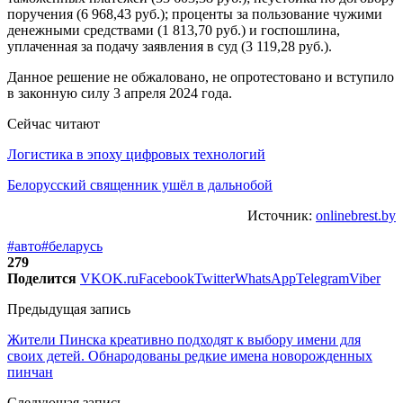
поручения (6 968,43 руб.); проценты за пользование чужими
денежными средствами (1 813,70 руб.) и госпошлина,
уплаченная за подачу заявления в суд (3 119,28 руб.).
Данное решение не обжаловано, не опротестовано и вступило
в законную силу 3 апреля 2024 года.
Сейчас читают
Логистика в эпоху цифровых технологий
Белорусский священник ушёл в дальнобой
Источник:
onlinebrest.by
#авто
#беларусь
279
Поделится
VK
OK.ru
Facebook
Twitter
WhatsApp
Telegram
Viber
Предыдущая запись
Жители Пинска креативно подходят к выбору имени для
своих детей. Обнародованы редкие имена новорожденных
пинчан
Следующая запись