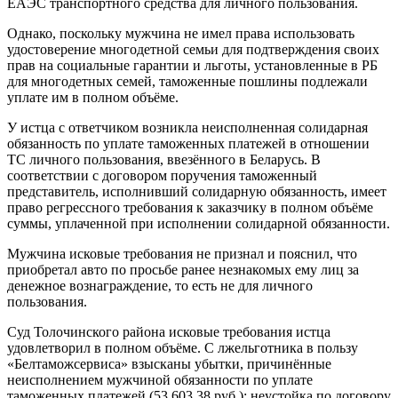
ЕАЭС транспортного средства для личного пользования.
Однако, поскольку мужчина не имел права использовать
удостоверение многодетной семьи для подтверждения своих
прав на социальные гарантии и льготы, установленные в РБ
для многодетных семей, таможенные пошлины подлежали
уплате им в полном объёме.
У истца с ответчиком возникла неисполненная солидарная
обязанность по уплате таможенных платежей в отношении
ТС личного пользования, ввезённого в Беларусь. В
соответствии с договором поручения таможенный
представитель, исполнивший солидарную обязанность, имеет
право регрессного требования к заказчику в полном объёме
суммы, уплаченной при исполнении солидарной обязанности.
Мужчина исковые требования не признал и пояснил, что
приобретал авто по просьбе ранее незнакомых ему лиц за
денежное вознаграждение, то есть не для личного
пользования.
Суд Толочинского района исковые требования истца
удовлетворил в полном объёме. С лжельготника в пользу
«Белтаможсервиса» взысканы убытки, причинённые
неисполнением мужчиной обязанности по уплате
таможенных платежей (53 603,38 руб.); неустойка по договору