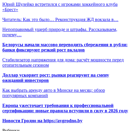
Юрий Шулейко встретился с игроками хоккейного клуба
«Брест»
Читатель: Как это было… Реконструкция ЖД вокзала в…
Непоправимый ущерб природе и штрафы. Рассказываем,
почему…
Белорусы начали массово переводить сбережения в рубли:
банки фиксируют резкий рост вкладов
Стабилизатор напряжения для дома: расчёт мощности перед
отопительным сезоном
Доллар ускоряет рост: рынки реагируют на смену
ожиданий инвесторов
Как выбрать аренду авто в Минске на месяц: обзор
популярных компаний
Европа ужесточает требования к профессиональной
сертификации: новые правила вступили в силу в 2026 году
Новости Гродно на https://avgrodno.by
Рубрики