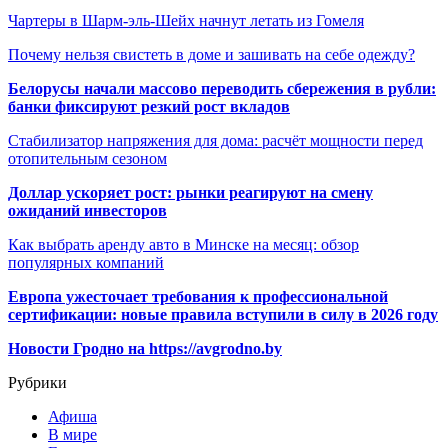
Чартеры в Шарм-эль-Шейх начнут летать из Гомеля
Почему нельзя свистеть в доме и зашивать на себе одежду?
Белорусы начали массово переводить сбережения в рубли:
банки фиксируют резкий рост вкладов
Стабилизатор напряжения для дома: расчёт мощности перед
отопительным сезоном
Доллар ускоряет рост: рынки реагируют на смену
ожиданий инвесторов
Как выбрать аренду авто в Минске на месяц: обзор
популярных компаний
Европа ужесточает требования к профессиональной
сертификации: новые правила вступили в силу в 2026 году
Новости Гродно на https://avgrodno.by
Рубрики
Афиша
В мире