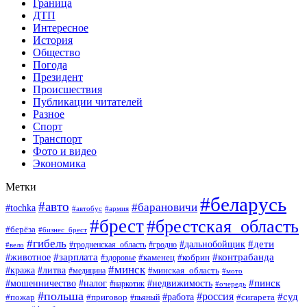
Граница
ДТП
Интересное
История
Общество
Погода
Президент
Происшествия
Публикации читателей
Разное
Спорт
Транспорт
Фото и видео
Экономика
Метки
#беларусь
#авто
#барановичи
#tochka
#автобус
#армия
#брест
#брестская_область
#берёза
#бизнес_брест
#гибель
#дети
#дальнобойщик
#гродно
#вело
#гродненская_область
#зарплата
#животное
#контрабанда
#каменец
#кобрин
#здоровье
#минск
#кража
#литва
#минская_область
#медицина
#мото
#мошенничество
#недвижимость
#пинск
#налог
#наркотик
#очередь
#польша
#россия
#работа
#суд
#пожар
#приговор
#пьяный
#сигарета