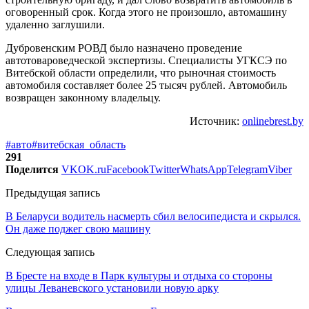
оговоренный срок. Когда этого не произошло, автомашину
удаленно заглушили.
Дубровенским РОВД было назначено проведение
автотовароведческой экспертизы. Специалисты УГКСЭ по
Витебской области определили, что рыночная стоимость
автомобиля составляет более 25 тысяч рублей. Автомобиль
возвращен законному владельцу.
Источник:
onlinebrest.by
#авто
#витебская_область
291
Поделится
VK
OK.ru
Facebook
Twitter
WhatsApp
Telegram
Viber
Предыдущая запись
В Беларуси водитель насмерть сбил велосипедиста и скрылся.
Он даже поджег свою машину
Следующая запись
В Бресте на входе в Парк культуры и отдыха со стороны
улицы Леваневского установили новую арку