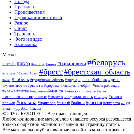
Погода
Президент
Происшествия
Публикации читателей
Разное
Спорт
Транспорт
Фото и видео
Экономика
Метки
#беларусь
#авто
#барановичи
#tochka
#автобус
#армия
#брест
#брестская_область
#берёза
#бизнес_брест
#гибель
#дети
#дальнобойщик
#гродно
#вело
#гродненская_область
#зарплата
#животное
#контрабанда
#каменец
#кобрин
#здоровье
#минск
#кража
#литва
#минская_область
#медицина
#мото
#мошенничество
#недвижимость
#пинск
#налог
#наркотик
#очередь
#польша
#россия
#работа
#суд
#пожар
#приговор
#пьяный
#сигарета
#футбол
#школа
#такси
© 2026 - БЕЛОТЕСТ. Все права защищены.
Любое копирование материалов с нашего ресурса разрешается
только с обратной активной ссылкой на страницу статьи.
Все материалы опубликованные на сайте взяты с открытых