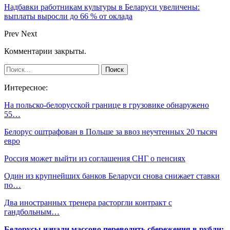
Надбавки работникам культуры в Беларуси увеличены:
выплаты выросли до 66 % от оклада
Prev
Next
Комментарии закрыты.
Интересное:
На польско-белорусской границе в грузовике обнаружено
55…
Белорус оштрафован в Польше за ввоз неучтенных 20 тысяч
евро
Россия может выйти из соглашения СНГ о пенсиях
Один из крупнейших банков Беларуси снова снижает ставки
по…
Два иностранных тренера расторгли контракт с
гандбольным…
Белорусы начали массово переводить сбережения в рубли: