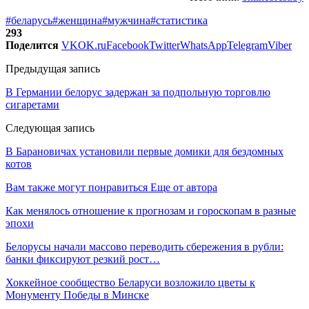
#беларусь
#женщина
#мужчина
#статистика
293
Поделится
VK
OK.ru
Facebook
Twitter
WhatsApp
Telegram
Viber
Предыдущая запись
В Германии белорус задержан за подпольную торговлю
сигаретами
Следующая запись
В Барановичах установили первые домики для бездомных
котов
Вам также могут понравиться
Еще от автора
Как менялось отношение к прогнозам и гороскопам в разные
эпохи
Белорусы начали массово переводить сбережения в рубли:
банки фиксируют резкий рост…
Хоккейное сообщество Беларуси возложило цветы к
Монументу Победы в Минске