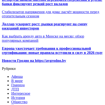
банки фиксируют резкий рост вкладов
Стабилизатор напряжения для дома: расчёт мощности перед
отопительным сезоном
Доллар ускоряет рост: рынки реагируют на смену
ожиданий инвесторов
Как выбрать аренду авто в Минске на месяц: обзор
популярных компаний
Европа ужесточает требования к профессиональной
сертификации: новые правила вступили в силу в 2026 году
Новости Гродно на https://avgrodno.by
Рубрики
Афиша
В мире
Граница
ДТП
Интересное
История
Общество