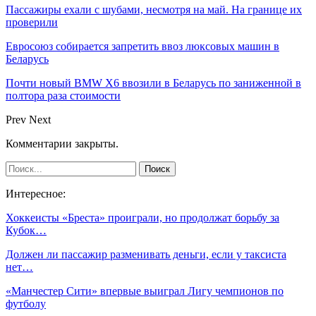
Пассажиры ехали с шубами, несмотря на май. На границе их
проверили
Евросоюз собирается запретить ввоз люксовых машин в
Беларусь
Почти новый BMW X6 ввозили в Беларусь по заниженной в
полтора раза стоимости
Prev
Next
Комментарии закрыты.
Интересное:
Хоккеисты «Бреста» проиграли, но продолжат борьбу за
Кубок…
Должен ли пассажир разменивать деньги, если у таксиста
нет…
«Манчестер Сити» впервые выиграл Лигу чемпионов по
футболу