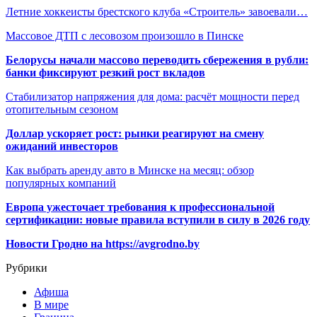
Летние хоккеисты брестского клуба «Строитель» завоевали…
Массовое ДТП с лесовозом произошло в Пинске
Белорусы начали массово переводить сбережения в рубли:
банки фиксируют резкий рост вкладов
Стабилизатор напряжения для дома: расчёт мощности перед
отопительным сезоном
Доллар ускоряет рост: рынки реагируют на смену
ожиданий инвесторов
Как выбрать аренду авто в Минске на месяц: обзор
популярных компаний
Европа ужесточает требования к профессиональной
сертификации: новые правила вступили в силу в 2026 году
Новости Гродно на https://avgrodno.by
Рубрики
Афиша
В мире