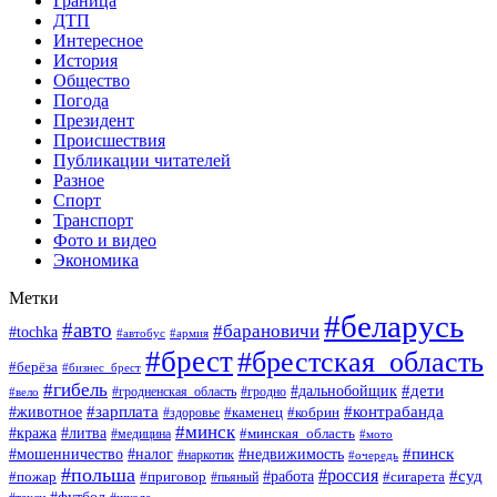
Граница
ДТП
Интересное
История
Общество
Погода
Президент
Происшествия
Публикации читателей
Разное
Спорт
Транспорт
Фото и видео
Экономика
Метки
#беларусь
#авто
#барановичи
#tochka
#автобус
#армия
#брест
#брестская_область
#берёза
#бизнес_брест
#гибель
#дети
#дальнобойщик
#гродно
#вело
#гродненская_область
#зарплата
#животное
#контрабанда
#каменец
#кобрин
#здоровье
#минск
#кража
#литва
#минская_область
#медицина
#мото
#мошенничество
#недвижимость
#пинск
#налог
#наркотик
#очередь
#польша
#россия
#работа
#суд
#пожар
#приговор
#пьяный
#сигарета
#футбол