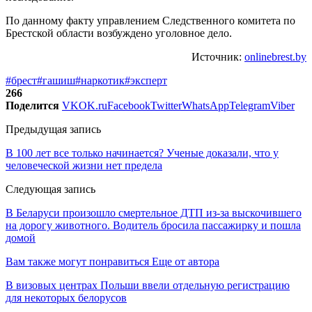
По данному факту управлением Следственного комитета по
Брестской области возбуждено уголовное дело.
Источник:
onlinebrest.by
#брест
#гашиш
#наркотик
#эксперт
266
Поделится
VK
OK.ru
Facebook
Twitter
WhatsApp
Telegram
Viber
Предыдущая запись
В 100 лет все только начинается? Ученые доказали, что у
человеческой жизни нет предела
Следующая запись
В Беларуси произошло смертельное ДТП из-за выскочившего
на дорогу животного. Водитель бросила пассажирку и пошла
домой
Вам также могут понравиться
Еще от автора
В визовых центрах Польши ввели отдельную регистрацию
для некоторых белорусов