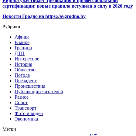
Европа ужесточает требования к профессиональной
сертификации: новые правила вступили в силу в 2026 году
Новости Гродно на https://avgrodno.by
Рубрики
Афиша
В мире
Граница
ДТП
Интересное
История
Общество
Погода
Президент
Происшествия
Публикации читателей
Разное
Спорт
Транспорт
Фото и видео
Экономика
Метки