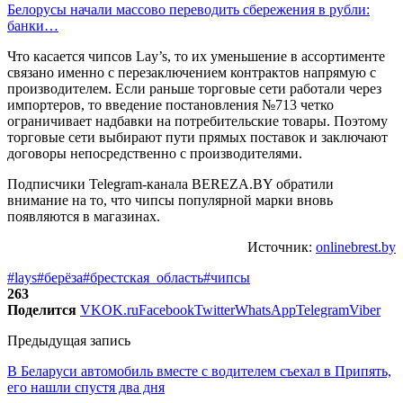
Белорусы начали массово переводить сбережения в рубли:
банки…
Что касается чипсов Lay’s, то их уменьшение в ассортименте
связано именно с перезаключением контрактов напрямую с
производителем. Если раньше торговые сети работали через
импортеров, то введение постановления №713 четко
ограничивает надбавки на потребительские товары. Поэтому
торговые сети выбирают пути прямых поставок и заключают
договоры непосредственно с производителями.
Подписчики Telegram-канала BEREZA.BY обратили
внимание на то, что чипсы популярной марки вновь
появляются в магазинах.
Источник:
onlinebrest.by
#lays
#берёза
#брестская_область
#чипсы
263
Поделится
VK
OK.ru
Facebook
Twitter
WhatsApp
Telegram
Viber
Предыдущая запись
В Беларуси автомобиль вместе с водителем съехал в Припять,
его нашли спустя два дня