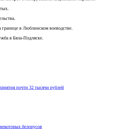
отых.
ельства.
а границе в Люблинском воеводстве.
ужба в Бяла-Подляске.
приятия почти 32 тысячи рублей
некоторых белорусов