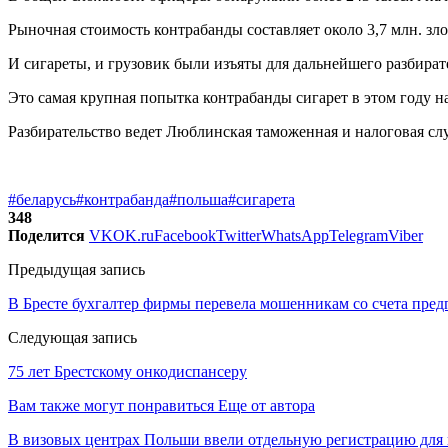
Рыночная стоимость контрабанды составляет около 3,7 млн. зл
И сигареты, и грузовик были изъяты для дальнейшего разбират
Это самая крупная попытка контрабанды сигарет в этом году н
Разбирательство ведет Люблинская таможенная и налоговая сл
#беларусь
#контрабанда
#польша
#сигарета
348
Поделится
VK
OK.ru
Facebook
Twitter
WhatsApp
Telegram
Viber
Предыдущая запись
В Бресте бухгалтер фирмы перевела мошенникам со счета пред
Следующая запись
75 лет Брестскому онкодиспансеру
Вам также могут понравиться
Еще от автора
В визовых центрах Польши ввели отдельную регистрацию для 