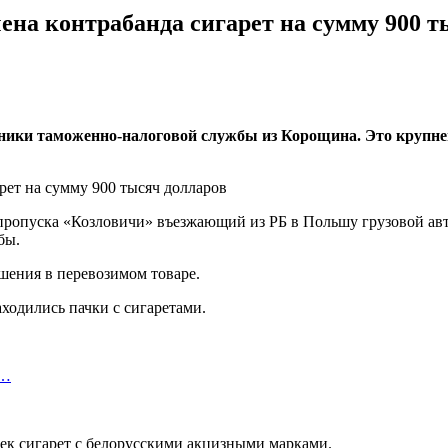
ена контрабанда сигарет на сумму 900 т
дники таможенно-налоговой службы из Корощина. Это крупней
пропуска «Козловичи» въезжающий из РБ в Польшу грузовой авт
бы.
ения в перевозимом товаре.
ходились пачки с сигаретами.
я…
ек сигарет с белорусскими акцизными марками.