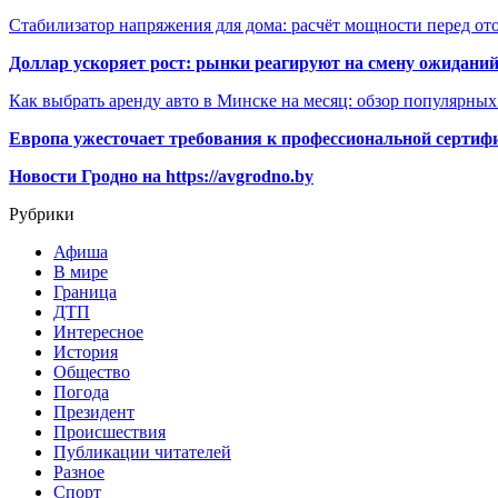
Стабилизатор напряжения для дома: расчёт мощности перед о
Доллар ускоряет рост: рынки реагируют на смену ожиданий
Как выбрать аренду авто в Минске на месяц: обзор популярны
Европа ужесточает требования к профессиональной сертифи
Новости Гродно на https://avgrodno.by
Рубрики
Афиша
В мире
Граница
ДТП
Интересное
История
Общество
Погода
Президент
Происшествия
Публикации читателей
Разное
Спорт