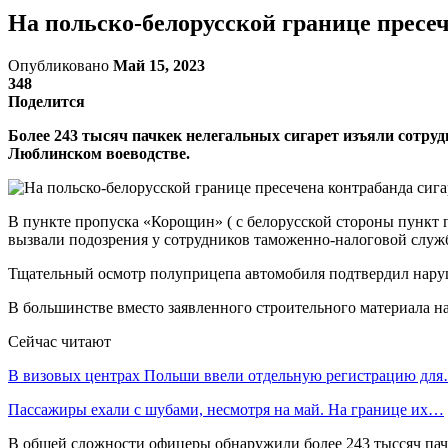
На польско-белорусской границе пресеч
Опубликовано
Май 15, 2023
348
Поделится
Более 243 тысяч пачкек нелегальных сигарет изъяли сотру
Люблинском воеводстве.
В пункте пропуска «Корощин» ( с белорусской стороны пункт 
вызвали подозрения у сотрудников таможенно-налоговой служ
Тщательный осмотр полуприцепа автомобиля подтвердил наруш
В большинстве вместо заявленного строительного материала на
Сейчас читают
В визовых центрах Польши ввели отдельную регистрацию дл
Пассажиры ехали с шубами, несмотря на май. На границе их…
В общей сложности офицеры обнаружили более 243 тыссяч пач