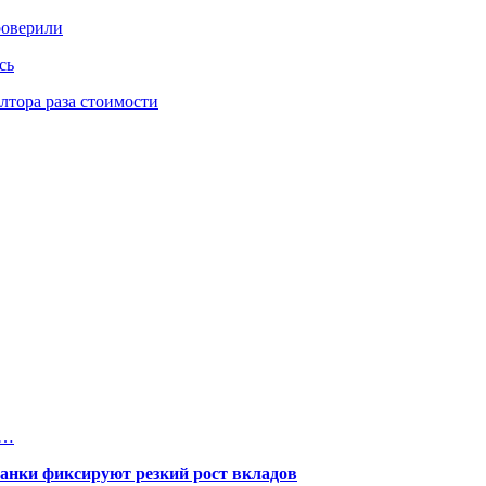
роверили
сь
тора раза стоимости
и…
банки фиксируют резкий рост вкладов