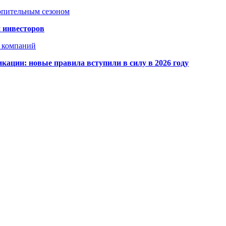
топительным сезоном
 инвесторов
х компаний
кации: новые правила вступили в силу в 2026 году