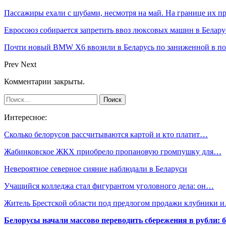
Пассажиры ехали с шубами, несмотря на май. На границе их п
Евросоюз собирается запретить ввоз люксовых машин в Белару
Почти новый BMW X6 ввозили в Беларусь по заниженной в пол
Prev
Next
Комментарии закрыты.
Интересное:
Сколько белорусов рассчитываются картой и кто платит…
Жабинковское ЖКХ приобрело пропановую громпушку для…
Невероятное северное сияние наблюдали в Беларуси
Учащийся колледжа стал фигурантом уголовного дела: он…
Житель Брестской области под предлогом продажи клубники 
Белорусы начали массово переводить сбережения в рубли: 