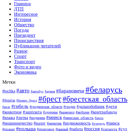
Граница
ДТП
Интересное
История
Общество
Погода
Президент
Происшествия
Публикации читателей
Разное
Спорт
Транспорт
Фото и видео
Экономика
Метки
#беларусь
#авто
#барановичи
#tochka
#автобус
#армия
#брест
#брестская_область
#берёза
#бизнес_брест
#гибель
#дети
#дальнобойщик
#гродно
#вело
#гродненская_область
#зарплата
#животное
#контрабанда
#каменец
#кобрин
#здоровье
#минск
#кража
#литва
#минская_область
#медицина
#мото
#мошенничество
#недвижимость
#пинск
#налог
#наркотик
#очередь
#польша
#россия
#работа
#суд
#пожар
#приговор
#пьяный
#сигарета