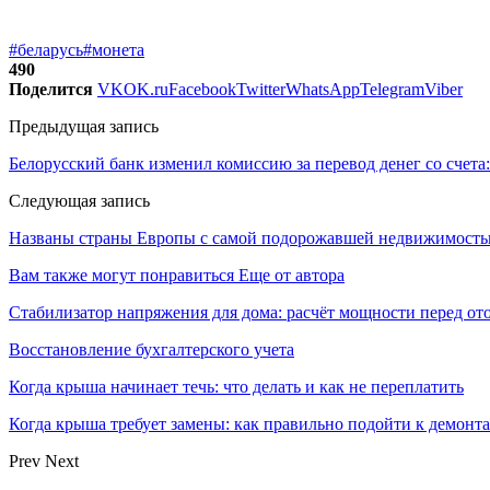
#беларусь
#монета
490
Поделится
VK
OK.ru
Facebook
Twitter
WhatsApp
Telegram
Viber
Предыдущая запись
Белорусский банк изменил комиссию за перевод денег со счета
Следующая запись
Названы страны Европы с самой подорожавшей недвижимост
Вам также могут понравиться
Еще от автора
Стабилизатор напряжения для дома: расчёт мощности перед о
Восстановление бухгалтерского учета
Когда крыша начинает течь: что делать и как не переплатить
Когда крыша требует замены: как правильно подойти к демонт
Prev
Next