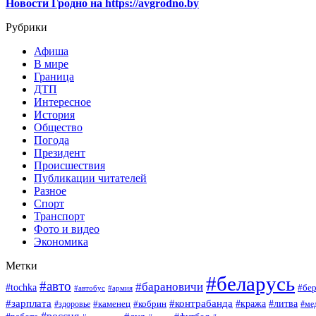
Новости Гродно на https://avgrodno.by
Рубрики
Афиша
В мире
Граница
ДТП
Интересное
История
Общество
Погода
Президент
Происшествия
Публикации читателей
Разное
Спорт
Транспорт
Фото и видео
Экономика
Метки
#беларусь
#авто
#барановичи
#tochka
#бер
#автобус
#армия
#зарплата
#контрабанда
#кража
#литва
#каменец
#кобрин
#ме
#здоровье