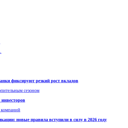
…
…
банки фиксируют резкий рост вкладов
топительным сезоном
 инвесторов
х компаний
кации: новые правила вступили в силу в 2026 году