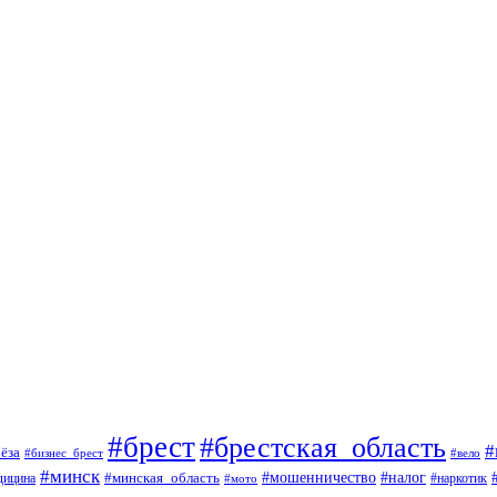
#брест
#брестская_область
#
ёза
#вело
#бизнес_брест
#минск
#мошенничество
#минская_область
#налог
дицина
#мото
#наркотик