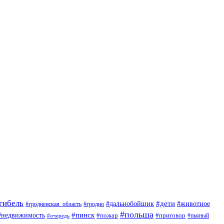
гибель
#дети
#животное
#дальнобойщик
#гродно
#гродненская_область
#польша
#недвижимость
#пинск
#пожар
#приговор
#пьяный
#очередь