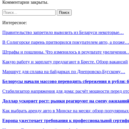
Комментарии закрыты.
Интересное:
Правительство запретило вывозить из Беларуси некоторые…
В Солигорске парень притворился покупателем авто, а позже
Штрафы и пошлины. Что изменилось в результате увеличения
Какую работу и зарплату предлагают в Бресте. Обзор вакансий
Маршрут для сплава на байдарках по Днепровско-Бугскому…
Белорусы начали массово переводить сбережения в рубли: 
Стабилизатор напряжения для дома: расчёт мощности перед о
Доллар ускоряет рост: рынки реагируют на смену ожиданий
Как выбрать аренду авто в Минске на месяц: обзор популярны
Европа ужесточает требования к профессиональной сертифи