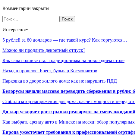
Комментарии закрыты.
Интересное:
5 рублей за 60 долларов — где такой курс? Как торгуются…
Можно ли продлить декретный отпуск?
Как салат оливье стал традиционным на новогоднем столе
Назад в прошлое. Брест, бульвар Космонавтов
Парковка во дворе жилого дома: как не нарушить ПДД
Белорусы начали массово переводить сбережения в рубли: 
Стабилизатор напряжения для дома: расчёт мощности перед о
Доллар ускоряет рост: рынки реагируют на смену ожиданий
Как выбрать аренду авто в Минске на месяц: обзор популярны
Европа ужесточает требования к профессиональной сертифи