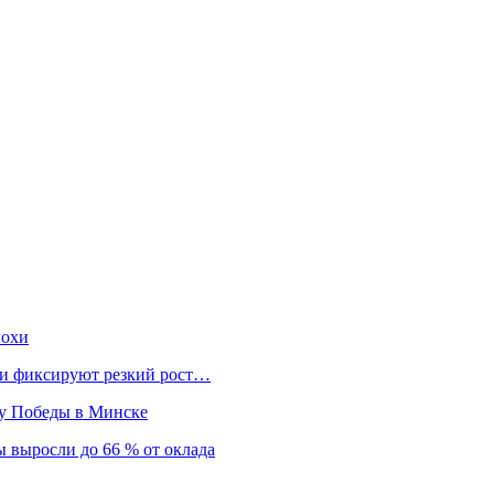
похи
нки фиксируют резкий рост…
ту Победы в Минске
 выросли до 66 % от оклада