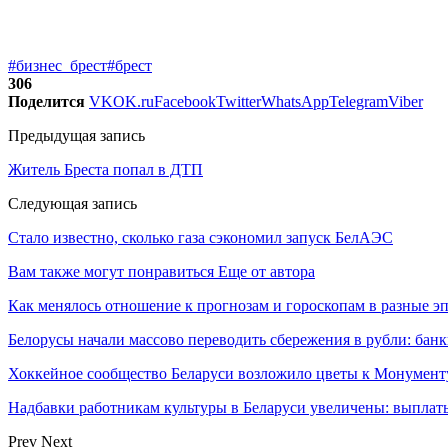
#бизнес_брест
#брест
306
Поделится
VK
OK.ru
Facebook
Twitter
WhatsApp
Telegram
Viber
Предыдущая запись
Житель Бреста попал в ДТП
Следующая запись
Стало известно, сколько газа сэкономил запуск БелАЭС
Вам также могут понравиться
Еще от автора
Как менялось отношение к прогнозам и гороскопам в разные э
Белорусы начали массово переводить сбережения в рубли: ба
Хоккейное сообщество Беларуси возложило цветы к Монумен
Надбавки работникам культуры в Беларуси увеличены: выплаты
Prev
Next