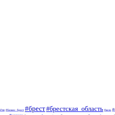
#брест
#брестская_область
#
ёза
#вело
#бизнес_брест