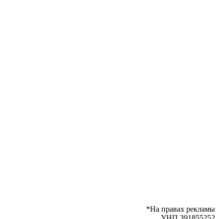
*На правах рекламы
УНП 391855252