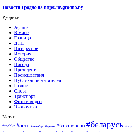
Новости Гродно на https://avgrodno.by
Рубрики
Афиша
В мире
Граница
ДТП
Интересное
История
Общество
Погода
Президент
Происшествия
Публикации читателей
Разное
Спорт
Транспорт
Фото и видео
Экономика
Метки
#беларусь
#авто
#барановичи
#tochka
#бер
#автобус
#армия