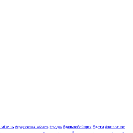
гибель
#дети
#животное
#дальнобойщик
#гродно
#гродненская_область