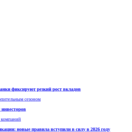
банки фиксируют резкий рост вкладов
топительным сезоном
 инвесторов
х компаний
кации: новые правила вступили в силу в 2026 году