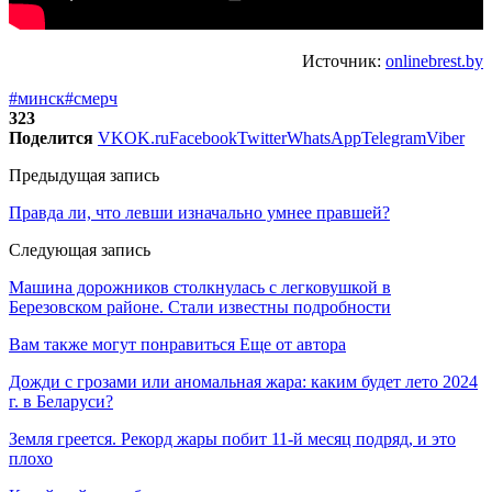
Источник:
onlinebrest.by
#минск
#смерч
323
Поделится
VK
OK.ru
Facebook
Twitter
WhatsApp
Telegram
Viber
Предыдущая запись
Правда ли, что левши изначально умнее правшей?
Следующая запись
Машина дорожников столкнулась с легковушкой в
Березовском районе. Стали известны подробности
Вам также могут понравиться
Еще от автора
Дожди с грозами или аномальная жара: каким будет лето 2024
г. в Беларуси?
Земля греется. Рекорд жары побит 11-й месяц подряд, и это
плохо