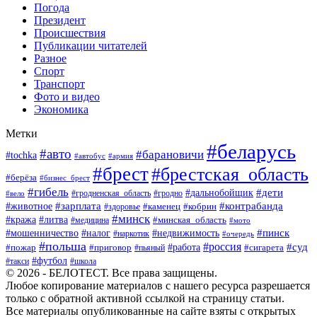
Погода
Президент
Происшествия
Публикации читателей
Разное
Спорт
Транспорт
Фото и видео
Экономика
Метки
#беларусь
#авто
#барановичи
#tochka
#автобус
#армия
#брест
#брестская_область
#берёза
#бизнес_брест
#гибель
#дети
#дальнобойщик
#гродно
#вело
#гродненская_область
#зарплата
#животное
#контрабанда
#каменец
#кобрин
#здоровье
#минск
#кража
#литва
#минская_область
#медицина
#мото
#мошенничество
#недвижимость
#пинск
#налог
#наркотик
#очередь
#польша
#россия
#работа
#суд
#пожар
#приговор
#пьяный
#сигарета
#футбол
#школа
#такси
© 2026 - БЕЛОТЕСТ. Все права защищены.
Любое копирование материалов с нашего ресурса разрешается
только с обратной активной ссылкой на страницу статьи.
Все материалы опубликованные на сайте взяты с открытых