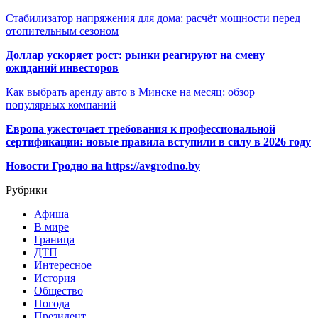
Стабилизатор напряжения для дома: расчёт мощности перед
отопительным сезоном
Доллар ускоряет рост: рынки реагируют на смену
ожиданий инвесторов
Как выбрать аренду авто в Минске на месяц: обзор
популярных компаний
Европа ужесточает требования к профессиональной
сертификации: новые правила вступили в силу в 2026 году
Новости Гродно на https://avgrodno.by
Рубрики
Афиша
В мире
Граница
ДТП
Интересное
История
Общество
Погода
Президент