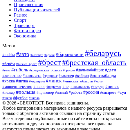
Происшествия
Публикации читателей
Разное
Спорт
Транспорт
Фото и видео
Экономика
Метки
#беларусь
#авто
#барановичи
#tochka
#автобус
#армия
#брест
#брестская_область
#берёза
#бизнес_брест
#гибель
#дети
#дальнобойщик
#гродно
#вело
#гродненская_область
#зарплата
#животное
#контрабанда
#каменец
#кобрин
#здоровье
#минск
#кража
#литва
#минская_область
#медицина
#мото
#мошенничество
#недвижимость
#пинск
#налог
#наркотик
#очередь
#польша
#россия
#работа
#суд
#пожар
#приговор
#пьяный
#сигарета
#футбол
#школа
#такси
© 2026 - БЕЛОТЕСТ. Все права защищены.
Любое копирование материалов с нашего ресурса разрешается
только с обратной активной ссылкой на страницу статьи.
Все материалы опубликованные на сайте взяты с открытых
источников и других порталов интернета, все права на
авторство принадлежат их законным владельцам.