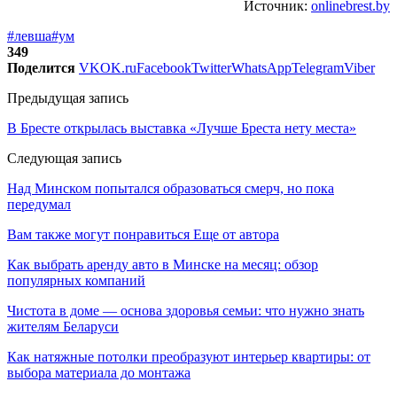
Источник:
onlinebrest.by
#левша
#ум
349
Поделится
VK
OK.ru
Facebook
Twitter
WhatsApp
Telegram
Viber
Предыдущая запись
В Бресте открылась выставка «Лучше Бреста нету места»
Следующая запись
Над Минском попытался образоваться смерч, но пока
передумал
Вам также могут понравиться
Еще от автора
Как выбрать аренду авто в Минске на месяц: обзор
популярных компаний
Чистота в доме — основа здоровья семьи: что нужно знать
жителям Беларуси
Как натяжные потолки преобразуют интерьер квартиры: от
выбора материала до монтажа