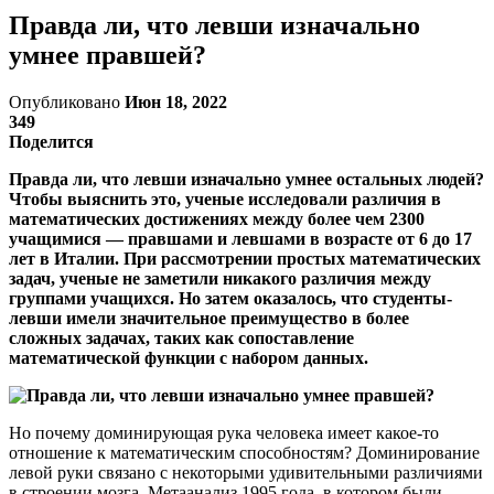
Правда ли, что левши изначально
умнее правшей?
Опубликовано
Июн 18, 2022
349
Поделится
Правда ли, что левши изначально умнее остальных людей?
Чтобы выяснить это, ученые исследовали различия в
математических достижениях между более чем 2300
учащимися — правшами и левшами в возрасте от 6 до 17
лет в Италии. При рассмотрении простых математических
задач, ученые не заметили никакого различия между
группами учащихся. Но затем оказалось, что студенты-
левши имели значительное преимущество в более
сложных задачах, таких как сопоставление
математической функции с набором данных.
Но почему доминирующая рука человека имеет какое-то
отношение к математическим способностям? Доминирование
левой руки связано с некоторыми удивительными различиями
в строении мозга. Метаанализ 1995 года, в котором были