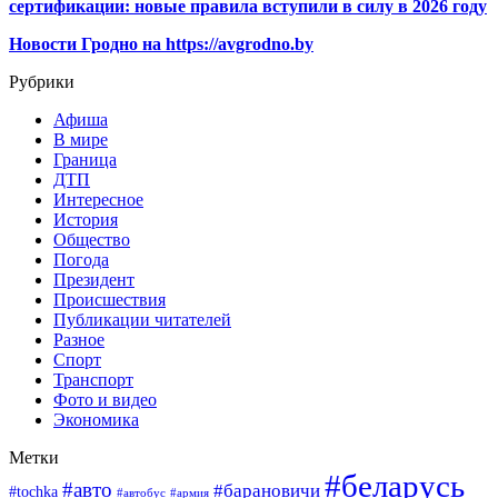
сертификации: новые правила вступили в силу в 2026 году
Новости Гродно на https://avgrodno.by
Рубрики
Афиша
В мире
Граница
ДТП
Интересное
История
Общество
Погода
Президент
Происшествия
Публикации читателей
Разное
Спорт
Транспорт
Фото и видео
Экономика
Метки
#беларусь
#авто
#барановичи
#tochka
#автобус
#армия