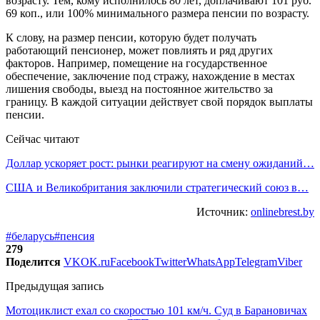
возрасту. Тем, кому исполнилось 80 лет, доплачивают 101 руб.
69 коп., или 100% минимального размера пенсии по возрасту.
К слову, на размер пенсии, которую будет получать
работающий пенсионер, может повлиять и ряд других
факторов. Например, помещение на государственное
обеспечение, заключение под стражу, нахождение в местах
лишения свободы, выезд на постоянное жительство за
границу. В каждой ситуации действует свой порядок выплаты
пенсии.
Сейчас читают
Доллар ускоряет рост: рынки реагируют на смену ожиданий…
США и Великобритания заключили стратегический союз в…
Источник:
onlinebrest.by
#беларусь
#пенсия
279
Поделится
VK
OK.ru
Facebook
Twitter
WhatsApp
Telegram
Viber
Предыдущая запись
Мотоциклист ехал со скоростью 101 км/ч. Суд в Барановичах