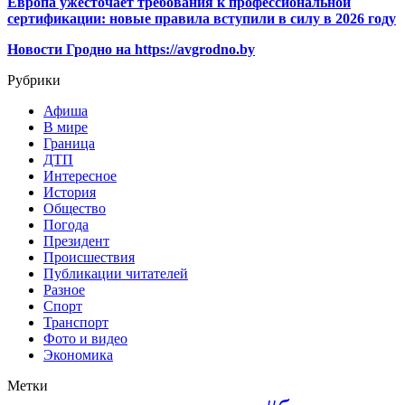
Европа ужесточает требования к профессиональной
сертификации: новые правила вступили в силу в 2026 году
Новости Гродно на https://avgrodno.by
Рубрики
Афиша
В мире
Граница
ДТП
Интересное
История
Общество
Погода
Президент
Происшествия
Публикации читателей
Разное
Спорт
Транспорт
Фото и видео
Экономика
Метки