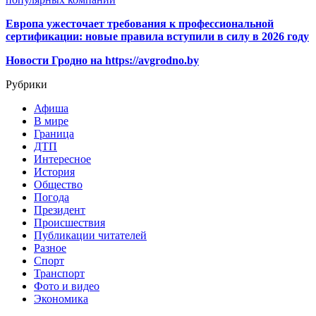
Европа ужесточает требования к профессиональной
сертификации: новые правила вступили в силу в 2026 году
Новости Гродно на https://avgrodno.by
Рубрики
Афиша
В мире
Граница
ДТП
Интересное
История
Общество
Погода
Президент
Происшествия
Публикации читателей
Разное
Спорт
Транспорт
Фото и видео
Экономика