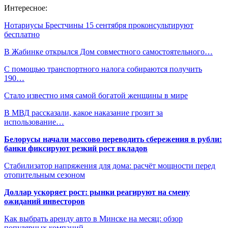
Интересное:
Нотариусы Брестчины 15 сентября проконсультируют
бесплатно
В Жабинке открылся Дом совместного самостоятельного…
С помощью транспортного налога собираются получить
190…
Стало известно имя самой богатой женщины в мире
В МВД рассказали, какое наказание грозит за
использование…
Белорусы начали массово переводить сбережения в рубли:
банки фиксируют резкий рост вкладов
Стабилизатор напряжения для дома: расчёт мощности перед
отопительным сезоном
Доллар ускоряет рост: рынки реагируют на смену
ожиданий инвесторов
Как выбрать аренду авто в Минске на месяц: обзор
популярных компаний