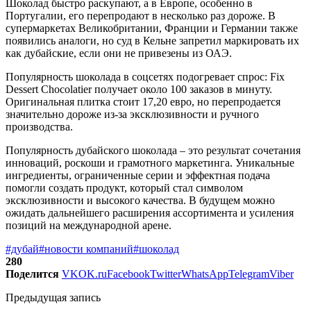
Шоколад быстро раскупают, а в Европе, особенно в
Португалии, его перепродают в несколько раз дороже. В
супермаркетах Великобритании, Франции и Германии также
появились аналоги, но суд в Кельне запретил маркировать их
как дубайские, если они не привезены из ОАЭ.
Популярность шоколада в соцсетях подогревает спрос: Fix
Dessert Chocolatier получает около 100 заказов в минуту.
Оригинальная плитка стоит 17,20 евро, но перепродается
значительно дороже из-за эксклюзивности и ручного
производства.
Популярность дубайского шоколада – это результат сочетания
инноваций, роскоши и грамотного маркетинга. Уникальные
ингредиенты, ограниченные серии и эффектная подача
помогли создать продукт, который стал символом
эксклюзивности и высокого качества. В будущем можно
ожидать дальнейшего расширения ассортимента и усиления
позиций на международной арене.
#дубай
#новости компаний
#шоколад
280
Поделится
VK
OK.ru
Facebook
Twitter
WhatsApp
Telegram
Viber
Предыдущая запись