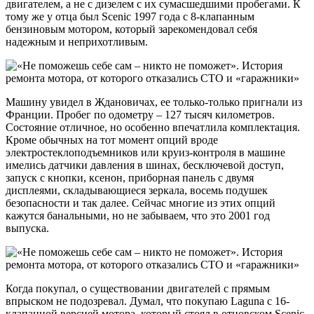
двигателем, а не с дизелем с их сумасшедшими пробегами. К
тому же у отца был Scenic 1997 года с 8-клапанным
бензиновым мотором, который зарекомендовал себя
надежным и неприхотливым.
Машину увидел в Ждановичах, ее только-только пригнали из
Франции. Пробег по одометру – 127 тысяч километров.
Состояние отличное, но особенно впечатлила комплектация.
Кроме обычных на тот момент опций вроде
электростеклоподъемников или круиз-контроля в машине
имелись датчики давления в шинах, бесключевой доступ,
запуск с кнопки, ксенон, приборная панель с двумя
дисплеями, складывающиеся зеркала, восемь подушек
безопасности и так далее. Сейчас многие из этих опций
кажутся банальными, но не забываем, что это 2001 год
выпуска.
Когда покупал, о существовании двигателей с прямым
впрыском не подозревал. Думал, что покупаю Laguna с 16-
клапанной версией мотора, который стоял в отцовском Scenic,