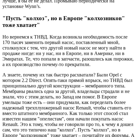
лучше, я бы ее не делал. Промываю периодически на
установке Wynn’s.
"Пусть "колхоз", но в Европе "колхозников"
тоже хватает"
Но вернемся к ТНВД. Когда возникла необходимость после
170 тысяч заменить первый насос, поставленный мной,
столкнулся с тем, что другой новый насос не могу найти в
продаже нигде: ни у нас, ни в Европе, ни в Америке, ни в
Эмиратах. Те, что попали в запчасти, разошлись как пирожки,
а их производство почему-то прекратили.
А знаете, почему их так быстро расхватали? Были Opel с
мотором 2.2 Direct. Опять-таки прямой впрыск, но ТНВД был
принципиально другой конструкции – мембранного типа.
Мембраны рвались одна за другой, владельцы страдали и не
знали, что с этим делать, но Запад им помог. В Европе
умельцы тоже есть – они придумали, как переделать более
надежный трехплунжерный насос Renault, чтобы ставить его
вместо штатного мембранного. Как только этот способ стал
известен нашим "опелистам", они начали покупать насос
Renault. Это к тому, чтобы не говорили про то, к чему я дошел
сам, что это типично наш "колхоз". Пусть "колхоз", но в
Европе "колхозников" тоже хватает – почитайте их форумы. А