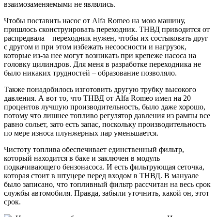
взаимозаменяемыми не являлись.
Чтобы поставить насос от Alfa Romeo на мою машину,
пришлось сконструировать переходник. ТНВД приводится от
распредвала – переходник нужен, чтобы их состыковать друг
с другом и при этом избежать несоосности и нагрузок,
которые из-за нее могут возникать при крепеже насоса на
головку цилиндров. Для меня в разработке переходника не
было никаких трудностей – образование позволяло.
Также понадобилось изготовить другую трубку высокого
давления. А вот то, что ТНВД от Alfa Romeo имел на 20
процентов лучшую производительность, было даже хорошо,
потому что лишнее топливо регулятор давления из рампы все
равно сольет, зато есть запас, поскольку производительность
по мере износа плунжерных пар уменьшается.
Чистоту топлива обеспечивает единственный фильтр,
который находится в баке и заключен в модуль
подкачивающего бензонасоса. И есть фильтрующая сеточка,
которая стоит в штуцере перед входом в ТНВД. В мануале
было записано, что топливный фильтр рассчитан на весь срок
службы автомобиля. Правда, забыли уточнить, какой он, этот
срок.