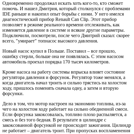
Одновременно продолжал искать хоть кого-то, кто сможет
помочь. И нашел Дмитрия, который столкнулся с проблемами
IDE раньше и накопил опыт борьбы с ними. У него имелся
диагностический прибор Renault Can Clip. Этот прибор
позволяет в режиме реального времени отслеживать, как
изменяется давление в системе и всякие другие параметры.
Подключили, посмотрели, после чего Дмитрий сказал: скорее
всего, "умирает" топнасос высокого давления.
Новый насос купил в Польше. Поставил – все прошло,
ошибку стерли, больше она не появлялась. С этим насосом
автомобиль проехал порядка 170 тысяч километров.
Кроме насоса на работу системы впрыска влияет состояние
регулятора давления и форсунок. Регулятор тоже менялся, а
когда двигатель начал троить и сильно трястись на холостом
ходу, пришлось поменять сначала одну, а затем и вторую
форсунки.
Дело в том, что мотор настроен на экономию топлива, из-за
чего на холостом ходу работает на сильно обедненной смеси.
Если форсунка закоксовалась, топливо плохо распыляется, а
смесь и без того бедная. В результате в цилиндре с
закоксованной форсункой не происходит зажигания. Цилиндр
не работает – двигатель троит. При пропусках воспламенения