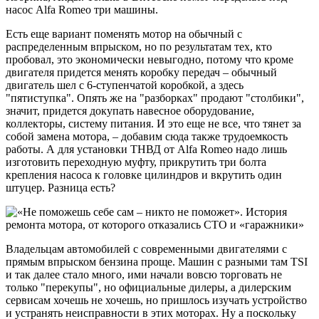
насос Alfa Romeo три машины.
Есть еще вариант поменять мотор на обычный с
распределенным впрыском, но по результатам тех, кто
пробовал, это экономически невыгодно, потому что кроме
двигателя придется менять коробку передач – обычный
двигатель шел с 6-ступенчатой коробкой, а здесь
"пятиступка". Опять же на "разборках" продают "столбики",
значит, придется докупать навесное оборудование,
коллекторы, систему питания. И это еще не все, что тянет за
собой замена мотора, – добавим сюда также трудоемкость
работы. А для установки ТНВД от Alfa Romeo надо лишь
изготовить переходную муфту, прикрутить три болта
крепления насоса к головке цилиндров и вкрутить один
штуцер. Разница есть?
Владельцам автомобилей с современными двигателями с
прямым впрыском бензина проще. Машин с разными там TSI
и так далее стало много, ими начали вовсю торговать не
только "перекупы", но официальные дилеры, а дилерским
сервисам хочешь не хочешь, но пришлось изучать устройство
и устранять неисправности в этих моторах. Ну а поскольку