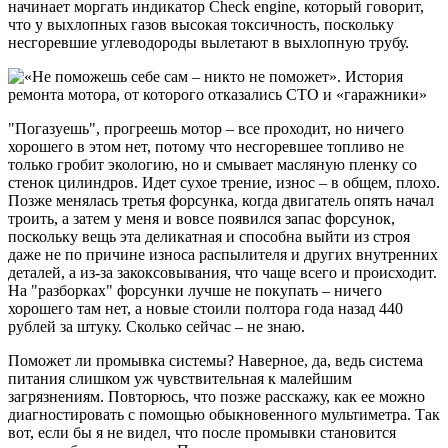
начинает моргать индикатор Check engine, который говорит,
что у выхлопных газов высокая токсичность, поскольку
несгоревшие углеводороды вылетают в выхлопную трубу.
"Погазуешь", прогреешь мотор – все проходит, но ничего
хорошего в этом нет, потому что несгоревшее топливо не
только гробит экологию, но и смывает масляную пленку со
стенок цилиндров. Идет сухое трение, износ – в общем, плохо.
Позже менялась третья форсунка, когда двигатель опять начал
троить, а затем у меня и вовсе появился запас форсунок,
поскольку вещь эта деликатная и способна выйти из строя
даже не по причине износа распылителя и других внутренних
деталей, а из-за закоксовывания, что чаще всего и происходит.
На "разборках" форсунки лучше не покупать – ничего
хорошего там нет, а новые стоили полтора года назад 440
рублей за штуку. Сколько сейчас – не знаю.
Поможет ли промывка системы? Наверное, да, ведь система
питания слишком уж чувствительная к малейшим
загрязнениям. Повторюсь, что позже расскажу, как ее можно
диагностировать с помощью обыкновенного мультиметра. Так
вот, если бы я не видел, что после промывки становится