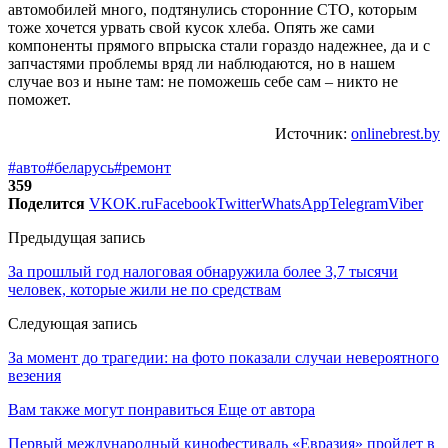
автомобилей много, подтянулись сторонние СТО, которым
тоже хочется урвать свой кусок хлеба. Опять же сами
компоненты прямого впрыска стали гораздо надежнее, да и с
запчастями проблемы вряд ли наблюдаются, но в нашем
случае воз и ныне там: не поможешь себе сам – никто не
поможет.
Источник:
onlinebrest.by
#авто
#беларусь
#ремонт
359
Поделится
VK
OK.ru
Facebook
Twitter
WhatsApp
Telegram
Viber
Предыдущая запись
За прошлый год налоговая обнаружила более 3,7 тысячи
человек, которые жили не по средствам
Следующая запись
За момент до трагедии: на фото показали случаи невероятного
везения
Вам также могут понравиться
Еще от автора
Первый международный кинофестиваль «Евразия» пройдет в