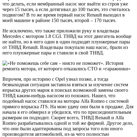
что делать, если мембранный насос мог выйти из строя уже
через 15 тысяч, а если дотягивал до 100 тысяч, это считалось
подвигом? В то же время первый насос Renault выходил в
моей машине в районе 150 тысяч, второй – 170 тысяч.
Не исключено, что также приложили руку и владельцы
Mercedes с мотором 1.8 CGI. ТНВД на этот двигатель вообще
не найти, но в него один в один подходят плунжерные пары
от ТНВД Renault. Владельцы покупали наш насос, брали из
него плунжерные пары и ставили в свой ТНВД.
Впрочем, про историю с Opel узнал позже, а тогда
безвыходная ситуация заставила взяться за изучение систем
впрыска других марок в поисках возможной замены своего
ТНВД каким-нибудь насосом из похожих. Нашел, что
подобный насос ставился на моторы Alfa Romeo с системой
прямого впрыска JTS. На мою удачу они были в продаже. Для
начала я его обмерил и убедился, что по присоединительным
размерам он подходит. Скорее всего, ТНВД Renault и Alfa
Romeo разрабатывались одной и той же фирмой. Другое дело,
что они были адаптированы под запросы того или иного
производителя автомобилей, из-за чего полностью