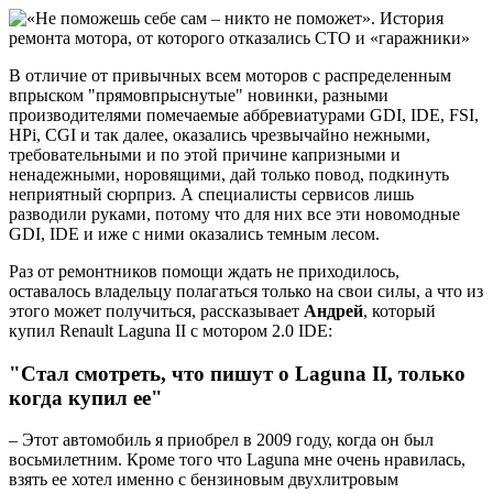
В отличие от привычных всем моторов с распределенным
впрыском "прямовпрыснутые" новинки, разными
производителями помечаемые аббревиатурами GDI, IDE, FSI,
HPi, CGI и так далее, оказались чрезвычайно нежными,
требовательными и по этой причине капризными и
ненадежными, норовящими, дай только повод, подкинуть
неприятный сюрприз. А специалисты сервисов лишь
разводили руками, потому что для них все эти новомодные
GDI, IDE и иже с ними оказались темным лесом.
Раз от ремонтников помощи ждать не приходилось,
оставалось владельцу полагаться только на свои силы, а что из
этого может получиться, рассказывает
Андрей
, который
купил Renault Laguna II с мотором 2.0 IDE:
"Стал смотреть, что пишут о Laguna II, только
когда купил ее"
– Этот автомобиль я приобрел в 2009 году, когда он был
восьмилетним. Кроме того что Laguna мне очень нравилась,
взять ее хотел именно с бензиновым двухлитровым