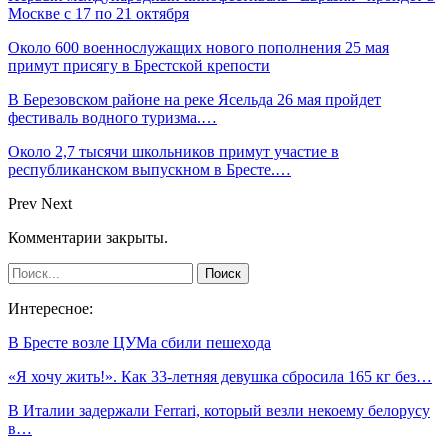
Москве с 17 по 21 октября
Около 600 военнослужащих нового пополнения 25 мая
примут присягу в Брестской крепости
В Березовском районе на реке Ясельда 26 мая пройдет
фестиваль водного туризма.…
Около 2,7 тысячи школьников примут участие в
республиканском выпускном в Бресте.…
Prev
Next
Комментарии закрыты.
Интересное:
В Бресте возле ЦУМа сбили пешехода
«Я хочу жить!». Как 33-летняя девушка сбросила 165 кг без…
В Италии задержали Ferrari, который везли некоему белорусу
в…