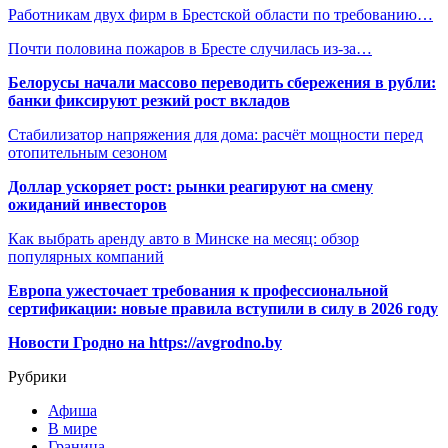
Работникам двух фирм в Брестской области по требованию…
Почти половина пожаров в Бресте случилась из-за…
Белорусы начали массово переводить сбережения в рубли:
банки фиксируют резкий рост вкладов
Стабилизатор напряжения для дома: расчёт мощности перед
отопительным сезоном
Доллар ускоряет рост: рынки реагируют на смену
ожиданий инвесторов
Как выбрать аренду авто в Минске на месяц: обзор
популярных компаний
Европа ужесточает требования к профессиональной
сертификации: новые правила вступили в силу в 2026 году
Новости Гродно на https://avgrodno.by
Рубрики
Афиша
В мире
Граница