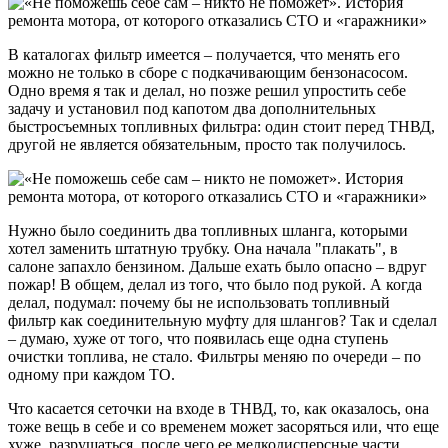
В каталогах фильтр имеется – получается, что менять его
можно не только в сборе с подкачивающим бензонасосом.
Одно время я так и делал, но позже решил упростить себе
задачу и установил под капотом два дополнительных
быстросъемных топливных фильтра: один стоит перед ТНВД,
другой не является обязательным, просто так получилось.
Нужно было соединить два топливных шланга, которыми
хотел заменить штатную трубку. Она начала "плакать", в
салоне запахло бензином. Дальше ехать было опасно – вдруг
пожар! В общем, делал из того, что было под рукой. А когда
делал, подумал: почему бы не использовать топливный
фильтр как соединительную муфту для шлангов? Так и сделал
– думаю, хуже от того, что появилась еще одна ступень
очистки топлива, не стало. Фильтры меняю по очереди – по
одному при каждом ТО.
Что касается сеточки на входе в ТНВД, то, как оказалось, она
тоже вещь в себе и со временем может засоряться или, что еще
хуже, разрушаться, после чего ее мелкодисперсные части