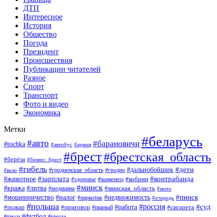
ДТП
Интересное
История
Общество
Погода
Президент
Происшествия
Публикации читателей
Разное
Спорт
Транспорт
Фото и видео
Экономика
Метки
#беларусь
#авто
#барановичи
#tochka
#автобус
#армия
#брест
#брестская_область
#берёза
#бизнес_брест
#гибель
#дети
#дальнобойщик
#гродно
#вело
#гродненская_область
#зарплата
#животное
#контрабанда
#каменец
#кобрин
#здоровье
#минск
#кража
#литва
#минская_область
#медицина
#мото
#мошенничество
#недвижимость
#пинск
#налог
#наркотик
#очередь
#польша
#россия
#работа
#суд
#пожар
#приговор
#пьяный
#сигарета
#футбол
#школа
#такси