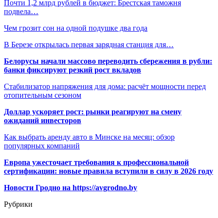
Почти 1,2 млрд рублей в бюджет: Брестская таможня
подвела…
Чем грозит сон на одной подушке два года
В Березе открылась первая зарядная станция для…
Белорусы начали массово переводить сбережения в рубли:
банки фиксируют резкий рост вкладов
Стабилизатор напряжения для дома: расчёт мощности перед
отопительным сезоном
Доллар ускоряет рост: рынки реагируют на смену
ожиданий инвесторов
Как выбрать аренду авто в Минске на месяц: обзор
популярных компаний
Европа ужесточает требования к профессиональной
сертификации: новые правила вступили в силу в 2026 году
Новости Гродно на https://avgrodno.by
Рубрики