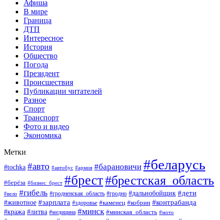
Афиша
В мире
Граница
ДТП
Интересное
История
Общество
Погода
Президент
Происшествия
Публикации читателей
Разное
Спорт
Транспорт
Фото и видео
Экономика
Метки
#беларусь
#авто
#барановичи
#tochka
#автобус
#армия
#брест
#брестская_область
#берёза
#бизнес_брест
#гибель
#дети
#дальнобойщик
#гродно
#вело
#гродненская_область
#зарплата
#животное
#контрабанда
#каменец
#кобрин
#здоровье
#минск
#кража
#литва
#минская_область
#медицина
#мото