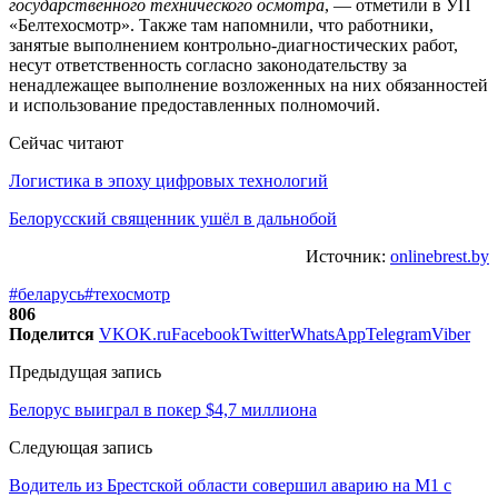
государственного технического осмотра
, — отметили в УП
«Белтехосмотр». Также там напомнили, что работники,
занятые выполнением контрольно-диагностических работ,
несут ответственность согласно законодательству за
ненадлежащее выполнение возложенных на них обязанностей
и использование предоставленных полномочий.
Сейчас читают
Логистика в эпоху цифровых технологий
Белорусский священник ушёл в дальнобой
Источник:
onlinebrest.by
#беларусь
#техосмотр
806
Поделится
VK
OK.ru
Facebook
Twitter
WhatsApp
Telegram
Viber
Предыдущая запись
Белорус выиграл в покер $4,7 миллиона
Следующая запись
Водитель из Брестской области совершил аварию на М1 с