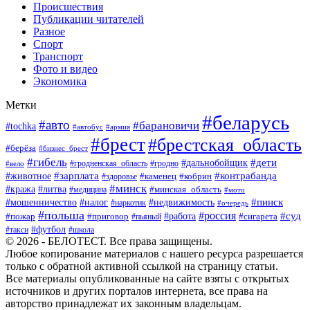
Происшествия
Публикации читателей
Разное
Спорт
Транспорт
Фото и видео
Экономика
Метки
#беларусь
#авто
#барановичи
#tochka
#автобус
#армия
#брест
#брестская_область
#берёза
#бизнес_брест
#гибель
#дети
#дальнобойщик
#гродно
#вело
#гродненская_область
#зарплата
#животное
#контрабанда
#каменец
#кобрин
#здоровье
#минск
#кража
#литва
#минская_область
#медицина
#мото
#мошенничество
#недвижимость
#пинск
#налог
#наркотик
#очередь
#польша
#россия
#работа
#суд
#пожар
#приговор
#пьяный
#сигарета
#футбол
#школа
#такси
© 2026 - БЕЛОТЕСТ. Все права защищены.
Любое копирование материалов с нашего ресурса разрешается
только с обратной активной ссылкой на страницу статьи.
Все материалы опубликованные на сайте взяты с открытых
источников и других порталов интернета, все права на
авторство принадлежат их законным владельцам.