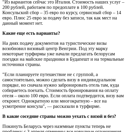
"Из вариантов сейчас это Италия. Стоимость наших услуг –
200 рублей, работаем по предоплате в 100 рублей.
Консульский сбор – 35 евро по курсу, сервисный сбор – 14
евро. Плюс 25 евро за подачу без записи, так как мест на
данный момент нет.
Какие еще есть варианты?
На днях подачу документов на туристические визы
возобновил визовый центр Венгрии. Под эту марку
некоторые турфирмы уже начали предлагать белорусам
поездки на майские праздники в Будапешт и на термальные
источники страны.
"Если планируете путешествие не с группой, а
самостоятельно, можно сделать визу в индивидуальном
порядке, но сначала нужно забронировать отель там, куда
собираетесь поехать. Стоимость бронирования на оплату
отеля – около 100 евро. Если оплата подтвердится, визу вам
откроют. Однократную или многократную – все на
усмотрение консула", — рассказали в турфирме.
В какие соседние страны можно уехать с визой и без?
Покинуть Беларусь через наземные пункты теперь не
проблема: с 3 апреля отменены все ковидные ограничения ,