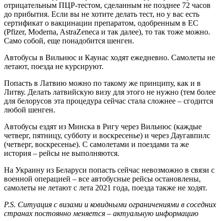
отрицательным ПЦР-тестом, сделанным не позднее 72 часов
до прибытия. Если вы не хотите делать тест, но у вас есть
сертификат о вакцинации препаратом, одобренным в ЕС
(Pfizer, Moderna, AstraZeneca и так далее), то так тоже можно.
Само собой, еще понадобится шенген.
Автобусы в Вильнюс и Каунас ходят ежедневно. Самолеты не
летают, поезда не курсируют.
Попасть в Латвию можно по такому же принципу, как и в
Литву. Делать латвийскую визу для этого не нужно (тем более
для белорусов эта процедура сейчас стала сложнее – сгодится
любой шенген.
Автобусы ездят из Минска в Ригу через Вильнюс (каждые
четверг, пятницу, субботу и воскресенье) и через Даугавпилс
(четверг, воскресенье). С самолетами и поездами та же
история – рейсы не выполняются.
На Украину из Беларуси попасть сейчас невозможно в связи с
военной операцией – все автобусные рейсы остановлены,
самолеты не летают с лета 2021 года, поезда также не ходят.
P.S. Ситуация c визами и ковидными ограничениями в соседних
странах постоянно меняется – актуальную информацию