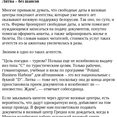
Литва – без шансов
Многие привыкли думать, что свободные даты в визовые
центры покупают агентства, которые уже много лет
оказывают визовую поддержку белорусам. Так оно, по сути, и
есть. Фирмы бронируют свободные даты, а затем помогают
нуждающимся записаться на подачу документов, попутно
помогая оформить анкеты, а также забронировать жилье и
билеты. По словам наших читателей, стоимость услуг таких
агентств из-за ажиотажа увеличилась в разы.
Звоним в одно из таких агентств.
"Цель поездки – туризм? Польша еще не возобновила выдачу
виз типа "С" по туристическим целям. Только рабочие,
гуманитарные, учебные и визы по программе "Poland.
Business Harbour" для айтишников – это все национальные с
буквой "D". Литва — тоже нет, поскольку она до конца апреля
приостановила прием документов и возобновит ли —
неизвестно. Ждем", — отмечает собеседница.
Если заказывать шенген через другие визовые центры, есть
вероятность, что дадут однократную визу, добавляют на том
конце провода. В фирме нам посоветовали подавать
документы в визовый центр Греции или дождаться, когда в
Минске возобновит работу испанский визовый центр,