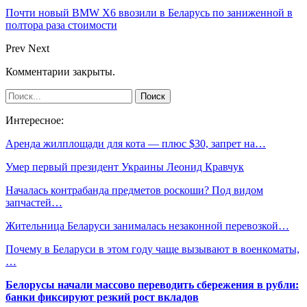
Почти новый BMW X6 ввозили в Беларусь по заниженной в
полтора раза стоимости
Prev
Next
Комментарии закрыты.
Интересное:
Аренда жилплощади для кота — плюс $30, запрет на…
Умер первый президент Украины Леонид Кравчук
Началась контрабанда предметов роскоши? Под видом
запчастей…
Жительница Беларуси занималась незаконной перевозкой…
Почему в Беларуси в этом году чаще вызывают в военкоматы,
…
Белорусы начали массово переводить сбережения в рубли:
банки фиксируют резкий рост вкладов