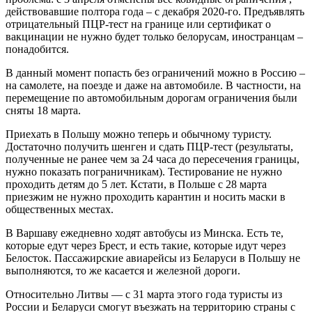
действовавшие полтора года – с декабря 2020-го. Предъявлять
отрицательный ПЦР-тест на границе или сертификат о
вакцинации не нужно будет только белорусам, иностранцам –
понадобится.
В данный момент попасть без ограничений можно в Россию –
на самолете, на поезде и даже на автомобиле. В частности, на
перемещение по автомобильным дорогам ограничения были
сняты 18 марта.
Приехать в Польшу можно теперь и обычному туристу.
Достаточно получить шенген и сдать ПЦР-тест (результаты,
полученные не ранее чем за 24 часа до пересечения границы,
нужно показать пограничникам). Тестирование не нужно
проходить детям до 5 лет. Кстати, в Польше с 28 марта
приезжим не нужно проходить карантин и носить маски в
общественных местах.
В Варшаву ежедневно ходят автобусы из Минска. Есть те,
которые едут через Брест, и есть такие, которые идут через
Белосток. Пассажирские авиарейсы из Беларуси в Польшу не
выполняются, то же касается и железной дороги.
Относительно Литвы — с 31 марта этого года туристы из
России и Беларуси смогут въезжать на территорию страны с