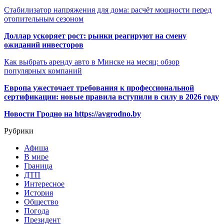
Стабилизатор напряжения для дома: расчёт мощности перед
отопительным сезоном
Доллар ускоряет рост: рынки реагируют на смену
ожиданий инвесторов
Как выбрать аренду авто в Минске на месяц: обзор
популярных компаний
Европа ужесточает требования к профессиональной
сертификации: новые правила вступили в силу в 2026 году
Новости Гродно на https://avgrodno.by
Рубрики
Афиша
В мире
Граница
ДТП
Интересное
История
Общество
Погода
Президент