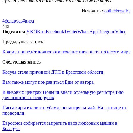
нужно уточнять в посольствах или визовых центрах.
Источник:
onlinebrest.by
#беларусь
#виза
413
Поделится
VK
OK.ru
Facebook
Twitter
WhatsApp
Telegram
Viber
Предыдущая запись
К чему приведёт полное отключение интернета по всему миру
Следующая запись
Косуля стала причиной ДТП в Брестской области
Вам также могут понравиться
Еще от автора
В визовых центрах Польши ввели отдельную регистрацию
для некоторых белорусов
Пассажиры ехали с шубами, несмотря на май. На границе их
проверили
Евросоюз собирается запретить ввоз люксовых машин в
Беларусь