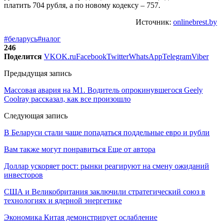
платить 704 рубля, а по новому кодексу – 757.
Источник:
onlinebrest.by
#беларусь
#налог
246
Поделится
VK
OK.ru
Facebook
Twitter
WhatsApp
Telegram
Viber
Предыдущая запись
Массовая авария на М1. Водитель опрокинувшегося Geely
Coolray рассказал, как все произошло
Следующая запись
В Беларуси стали чаще попадаться поддельные евро и рубли
Вам также могут понравиться
Еще от автора
Доллар ускоряет рост: рынки реагируют на смену ожиданий
инвесторов
США и Великобритания заключили стратегический союз в
технологиях и ядерной энергетике
Экономика Китая демонстрирует ослабление