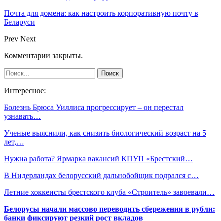
Почта для домена: как настроить корпоративную почту в
Беларуси
Prev
Next
Комментарии закрыты.
Интересное:
Болезнь Брюса Уиллиса прогрессирует – он перестал
узнавать…
Ученые выяснили, как снизить биологический возраст на 5
лет,…
Нужна работа? Ярмарка вакансий КПУП «Брестский…
В Нидерландах белорусский дальнобойщик подрался с…
Летние хоккеисты брестского клуба «Строитель» завоевали…
Белорусы начали массово переводить сбережения в рубли:
банки фиксируют резкий рост вкладов