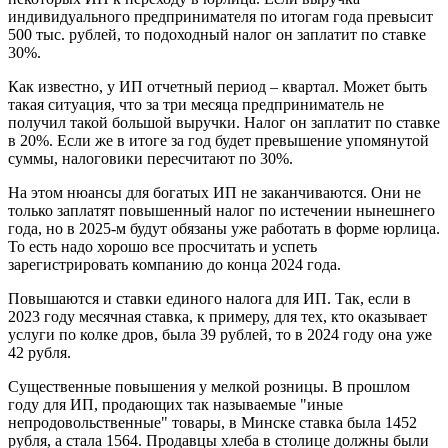
индивидуального предпринимателя по итогам года превысит
500 тыс. рублей, то подоходный налог он заплатит по ставке
30%.
Как известно, у ИП отчетный период – квартал. Может быть
такая ситуация, что за три месяца предприниматель не
получил такой большой выручки. Налог он заплатит по ставке
в 20%. Если же в итоге за год будет превышение упомянутой
суммы, налоговики пересчитают по 30%.
На этом нюансы для богатых ИП не заканчиваются. Они не
только заплатят повышенный налог по истечении нынешнего
года, но в 2025-м будут обязаны уже работать в форме юрлица.
То есть надо хорошо все просчитать и успеть
зарегистрировать компанию до конца 2024 года.
Повышаются и ставки единого налога для ИП. Так, если в
2023 году месячная ставка, к примеру, для тех, кто оказывает
услуги по колке дров, была 39 рублей, то в 2024 году она уже
42 рубля.
Существенные повышения у мелкой розницы. В прошлом
году для ИП, продающих так называемые "иные
непродовольственные" товары, в Минске ставка была 1452
рубля, а стала 1564. Продавцы хлеба в столице должны были