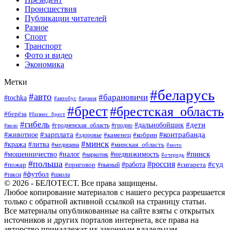
Происшествия
Публикации читателей
Разное
Спорт
Транспорт
Фото и видео
Экономика
Метки
#беларусь
#авто
#барановичи
#tochka
#автобус
#армия
#брест
#брестская_область
#берёза
#бизнес_брест
#гибель
#дети
#дальнобойщик
#гродно
#вело
#гродненская_область
#зарплата
#животное
#контрабанда
#каменец
#кобрин
#здоровье
#минск
#кража
#литва
#минская_область
#медицина
#мото
#мошенничество
#недвижимость
#пинск
#налог
#наркотик
#очередь
#польша
#россия
#работа
#суд
#пожар
#приговор
#пьяный
#сигарета
#футбол
#школа
#такси
© 2026 - БЕЛОТЕСТ. Все права защищены.
Любое копирование материалов с нашего ресурса разрешается
только с обратной активной ссылкой на страницу статьи.
Все материалы опубликованные на сайте взяты с открытых
источников и других порталов интернета, все права на
авторство принадлежат их законным владельцам.