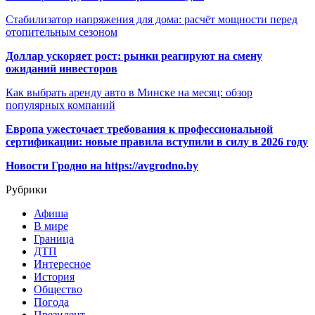
Стабилизатор напряжения для дома: расчёт мощности перед
отопительным сезоном
Доллар ускоряет рост: рынки реагируют на смену
ожиданий инвесторов
Как выбрать аренду авто в Минске на месяц: обзор
популярных компаний
Европа ужесточает требования к профессиональной
сертификации: новые правила вступили в силу в 2026 году
Новости Гродно на https://avgrodno.by
Рубрики
Афиша
В мире
Граница
ДТП
Интересное
История
Общество
Погода
Президент