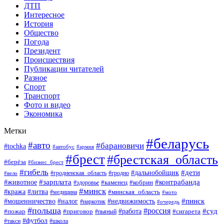
ДТП
Интересное
История
Общество
Погода
Президент
Происшествия
Публикации читателей
Разное
Спорт
Транспорт
Фото и видео
Экономика
Метки
#беларусь
#авто
#барановичи
#tochka
#автобус
#армия
#брест
#брестская_область
#берёза
#бизнес_брест
#гибель
#дети
#дальнобойщик
#гродно
#вело
#гродненская_область
#зарплата
#животное
#контрабанда
#каменец
#кобрин
#здоровье
#минск
#кража
#литва
#минская_область
#медицина
#мото
#мошенничество
#недвижимость
#пинск
#налог
#наркотик
#очередь
#польша
#россия
#работа
#суд
#пожар
#приговор
#пьяный
#сигарета
#футбол
#школа
#такси