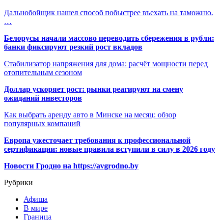
Дальнобойщик нашел способ побыстрее въехать на таможню.
…
Белорусы начали массово переводить сбережения в рубли:
банки фиксируют резкий рост вкладов
Стабилизатор напряжения для дома: расчёт мощности перед
отопительным сезоном
Доллар ускоряет рост: рынки реагируют на смену
ожиданий инвесторов
Как выбрать аренду авто в Минске на месяц: обзор
популярных компаний
Европа ужесточает требования к профессиональной
сертификации: новые правила вступили в силу в 2026 году
Новости Гродно на https://avgrodno.by
Рубрики
Афиша
В мире
Граница