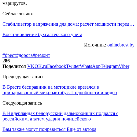
маршрутов.
Сейчас читают
Стабилизатор напряжения для дома: расчёт мощности перед…
Восстановление бухгалтерского учета
Источник:
onlinebrest.by
#брест
#дорога
#ремонт
286
Поделится
VK
OK.ru
Facebook
Twitter
WhatsApp
Telegram
Viber
Предыдущая запись
В Бресте бесправник на мотоцикле врезался в
припаркованный микроавтобус. Подробности и видео
Следующая запись
В Нидерландах белорусский дальнобойщик подрался с
российским, а затем ударил полицейского
Вам также могут понравиться
Еще от автора