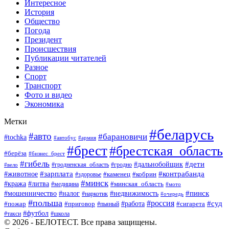
Интересное
История
Общество
Погода
Президент
Происшествия
Публикации читателей
Разное
Спорт
Транспорт
Фото и видео
Экономика
Метки
#беларусь
#авто
#барановичи
#tochka
#автобус
#армия
#брест
#брестская_область
#берёза
#бизнес_брест
#гибель
#дети
#дальнобойщик
#гродно
#вело
#гродненская_область
#зарплата
#животное
#контрабанда
#каменец
#кобрин
#здоровье
#минск
#кража
#литва
#минская_область
#медицина
#мото
#мошенничество
#недвижимость
#пинск
#налог
#наркотик
#очередь
#польша
#россия
#работа
#суд
#пожар
#приговор
#пьяный
#сигарета
#футбол
#школа
#такси
© 2026 - БЕЛОТЕСТ. Все права защищены.