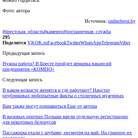
можно гордиться.
Фото: автора
Источник:
onlinebrest.by
#брестская_область
#каменец
#пограничная_служба
295
Поделится
VK
OK.ru
Facebook
Twitter
WhatsApp
Telegram
Viber
Предыдущая запись
Нужна работа? В Бресте пройдет ярмарка вакансий
предприятия «КОМПО»
Следующая запись
В каком возрасте женятся и где работают? Нацстат
опубликовал любопытные факты о столичных мужчинах
Вам также могут понравиться
Еще от автора
В визовых центрах Польши ввели отдельную регистрацию
для некоторых белорусов
Пассажиры ехали с шубами, несмотря на май. На границе их