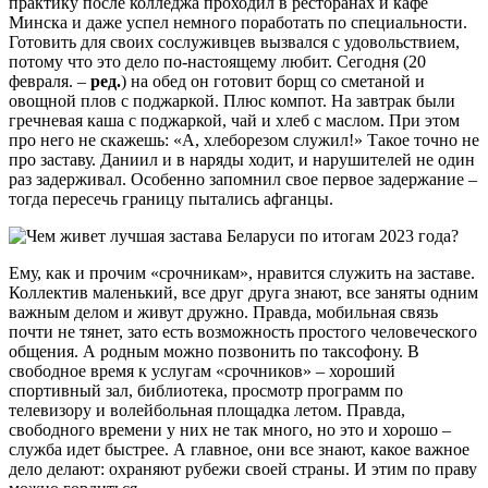
практику после колледжа проходил в ресторанах и кафе
Минска и даже успел немного поработать по специальности.
Готовить для своих сослуживцев вызвался с удовольствием,
потому что это дело по-настоящему любит. Сегодня (20
февраля. –
ред.
) на обед он готовит борщ со сметаной и
овощной плов с поджаркой. Плюс компот. На завтрак были
гречневая каша с поджаркой, чай и хлеб с маслом. При этом
про него не скажешь: «А, хлеборезом служил!» Такое точно не
про заставу. Даниил и в наряды ходит, и нарушителей не один
раз задерживал. Особенно запомнил свое первое задержание –
тогда пересечь границу пытались афганцы.
Ему, как и прочим «срочникам», нравится служить на заставе.
Коллектив маленький, все друг друга знают, все заняты одним
важным делом и живут дружно. Правда, мобильная связь
почти не тянет, зато есть возможность простого человеческого
общения. А родным можно позвонить по таксофону. В
свободное время к услугам «срочников» – хороший
спортивный зал, библиотека, просмотр программ по
телевизору и волейбольная площадка летом. Правда,
свободного времени у них не так много, но это и хорошо –
служба идет быстрее. А главное, они все знают, какое важное
дело делают: охраняют рубежи своей страны. И этим по праву