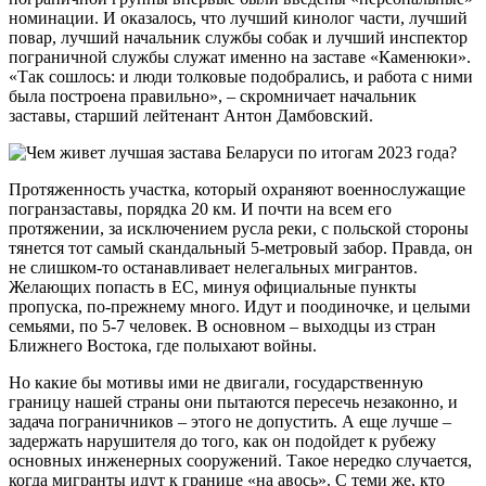
номинации. И оказалось, что лучший кинолог части, лучший
повар, лучший начальник службы собак и лучший инспектор
пограничной службы служат именно на заставе «Каменюки».
«Так сошлось: и люди толковые подобрались, и работа с ними
была построена правильно», – скромничает начальник
заставы, старший лейтенант Антон Дамбовский.
Протяженность участка, который охраняют военнослужащие
погранзаставы, порядка 20 км. И почти на всем его
протяжении, за исключением русла реки, с польской стороны
тянется тот самый скандальный 5-метровый забор. Правда, он
не слишком-то останавливает нелегальных мигрантов.
Желающих попасть в ЕС, минуя официальные пункты
пропуска, по-прежнему много. Идут и поодиночке, и целыми
семьями, по 5-7 человек. В основном – выходцы из стран
Ближнего Востока, где полыхают войны.
Но какие бы мотивы ими не двигали, государственную
границу нашей страны они пытаются пересечь незаконно, и
задача пограничников – этого не допустить. А еще лучше –
задержать нарушителя до того, как он подойдет к рубежу
основных инженерных сооружений. Такое нередко случается,
когда мигранты идут к границе «на авось». С теми же, кто