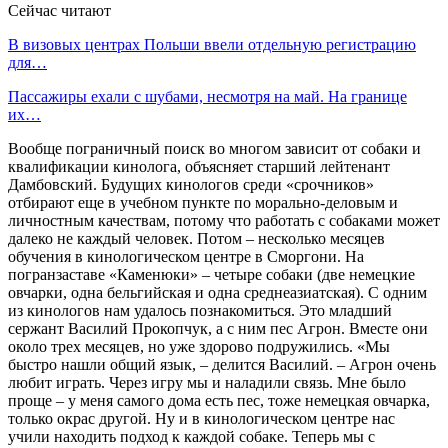
Сейчас читают
В визовых центрах Польши ввели отдельную регистрацию
для…
Пассажиры ехали с шубами, несмотря на май. На границе
их…
Вообще пограничный поиск во многом зависит от собаки и
квалификации кинолога, объясняет старший лейтенант
Дамбовский. Будущих кинологов среди «срочников»
отбирают еще в учебном пункте по морально-деловым и
личностным качествам, потому что работать с собаками может
далеко не каждый человек. Потом – несколько месяцев
обучения в кинологическом центре в Сморгони. На
погранзаставе «Каменюки» – четыре собаки (две немецкие
овчарки, одна бельгийская и одна среднеазиатская). С одним
из кинологов нам удалось познакомиться. Это младший
сержант Василий Прокопчук, а с ним пес Агрон. Вместе они
около трех месяцев, но уже здорово подружились. «Мы
быстро нашли общий язык, – делится Василий. – Агрон очень
любит играть. Через игру мы и наладили связь. Мне было
проще – у меня самого дома есть пес, тоже немецкая овчарка,
только окрас другой. Ну и в кинологическом центре нас
учили находить подход к каждой собаке. Теперь мы с