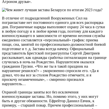
Агроном друзья».
В отличие от подразделений Вооруженных Сил на
погранзаставе нет постоянного единого для всех распорядка
дня. Пограничные наряды выполняют охрану 24 часа в сутки
в любую погоду и в любое время года, поэтому для каждого
военнослужащего в зависимости от времени несения службы
ежедневно составляется «персональный» график: приема
пищи, сна, занятий по профессионально-должностной боевой
подготовке и т. д. Застава всегда начеку. Официальный
представитель Брестской погрангруппы Сергей Дмитриев
рассказывает, как однажды сработка сигнализации на границе
случилась в ночь на Рождество. Нарушителем оказался
гражданин Грузии. «Что же ты в такой праздник на
нарушение решился?» – укоризненно спросили его. «Да я
думал, что вы все за столом Рождество отмечаете, и я
проскочу незамеченным», – смиренно признался
нарушитель…
Охраной границы заняты все без исключения
военнослужащие заставы. Но, помимо этого, у них могут
быть и другие обязанности. Ефрейтор Даниил Евчик, к
примеру, – старший повар. Причем профессиональный –