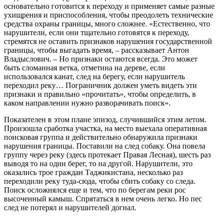
основательно готовится к переходу и применяет самые разные
ухищрения и приспособления, чтобы преодолеть технические
средства охраны границы, много сложнее. «Естественно, что
нарушители, если они тщательно готовятся к переходу,
стремятся не оставить признаков нарушения государственной
границы, чтобы выгадать время, – рассказывает Антон
Владыслович. – Но признаки остаются всегда. Это может
быть сломанная ветка, отметина на дереве, если
использовался канат, след на берегу, если нарушитель
переходил реку… Пограничник должен уметь видеть эти
признаки и правильно «прочитать», чтобы определить, в
каком направлении нужно разворачивать поиск».
Показателен в этом плане эпизод, случившийся этим летом.
Произошла сработка участка, на место выехала оперативная
поисковая группа и действительно обнаружила признаки
нарушения границы. Поставили на след собаку. Она повела
группу через реку (здесь протекает Правая Лесная), шесть раз
выводя то на один берег, то на другой. Нарушители, это
оказались трое граждан Таджикистана, несколько раз
переходили реку туда-сюда, чтобы сбить собаку со следа.
Поиск осложнялся еще и тем, что по берегам реки рос
высоченный камыш. Спрятаться в нем очень легко. Но пес
след не потерял и нарушителей догнал.