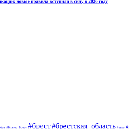
кации: новые правила вступили в силу в 2026 году
#брест
#брестская_область
#
ёза
#вело
#бизнес_брест