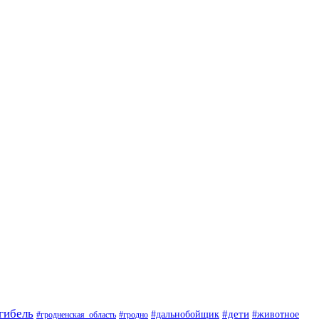
гибель
#дети
#животное
#дальнобойщик
#гродно
#гродненская_область