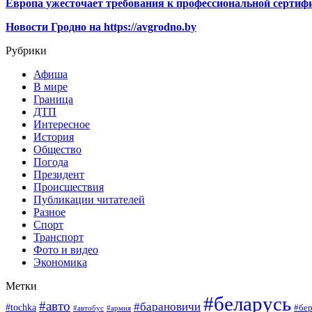
Европа ужесточает требования к профессиональной сертифи
Новости Гродно на https://avgrodno.by
Рубрики
Афиша
В мире
Граница
ДТП
Интересное
История
Общество
Погода
Президент
Происшествия
Публикации читателей
Разное
Спорт
Транспорт
Фото и видео
Экономика
Метки
#беларусь
#авто
#барановичи
#tochka
#бер
#автобус
#армия