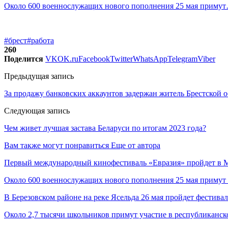
Около 600 военнослужащих нового пополнения 25 мая приму
#брест
#работа
260
Поделится
VK
OK.ru
Facebook
Twitter
WhatsApp
Telegram
Viber
Предыдущая запись
За продажу банковских аккаунтов задержан житель Брестской 
Следующая запись
Чем живет лучшая застава Беларуси по итогам 2023 года?
Вам также могут понравиться
Еще от автора
Первый международный кинофестиваль «Евразия» пройдет в Мо
Около 600 военнослужащих нового пополнения 25 мая примут 
В Березовском районе на реке Ясельда 26 мая пройдет фестива
Около 2,7 тысячи школьников примут участие в республиканс