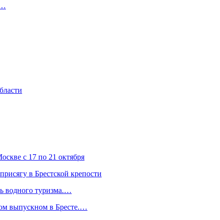
т…
области
скве с 17 по 21 октября
присягу в Брестской крепости
ль водного туризма.…
ком выпускном в Бресте.…