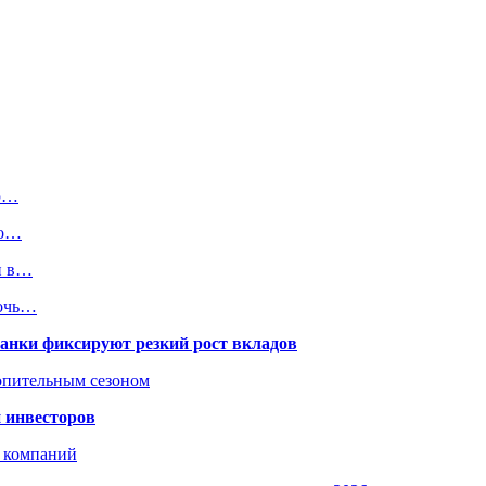
ию…
го…
и в…
дочь…
банки фиксируют резкий рост вкладов
топительным сезоном
 инвесторов
х компаний