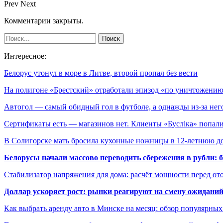
Prev
Next
Комментарии закрыты.
Интересное:
Белорус утонул в море в Литве, второй пропал без вести
На полигоне «Брестский» отработали эпизод «по уничтожен
Автогол — самый обидный гол в футболе, а однажды из-за не
Сертификаты есть — магазинов нет. Клиенты «Буслiка» попал
В Солигорске мать бросила кухонные ножницы в 12-летнюю 
Белорусы начали массово переводить сбережения в рубли: 
Стабилизатор напряжения для дома: расчёт мощности перед о
Доллар ускоряет рост: рынки реагируют на смену ожиданий
Как выбрать аренду авто в Минске на месяц: обзор популярны