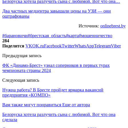
Белоруска хотела разлучить сына с любимой. Вот что она…
Два частных медцентра завышали цены на УЗИ — они
оштрафованы
Источник:
onlinebrest.by
#барановичи
#брестская_область
#карта
#мошенничество
284
Поделится
VK
OK.ru
Facebook
Twitter
WhatsApp
Telegram
Viber
Предыдущая запись
ФК «Динамо-Брест» узнал соперников в первых турах
чемпионата страны 2024
Следующая запись
Нужна работа? В Бресте пройдет ярмарка вакансий
предприятия «КОМПО»
Вам также могут понравиться
Еще от автора
Белоруска хотела разлучить сына с любимой. Вот что она
сделала