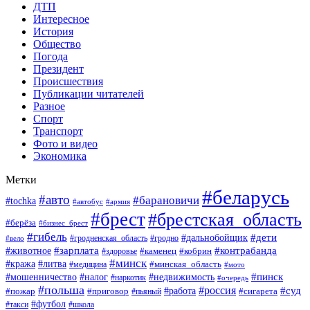
ДТП
Интересное
История
Общество
Погода
Президент
Происшествия
Публикации читателей
Разное
Спорт
Транспорт
Фото и видео
Экономика
Метки
#беларусь
#авто
#барановичи
#tochka
#автобус
#армия
#брест
#брестская_область
#берёза
#бизнес_брест
#гибель
#дети
#дальнобойщик
#гродно
#вело
#гродненская_область
#зарплата
#животное
#контрабанда
#каменец
#кобрин
#здоровье
#минск
#кража
#литва
#минская_область
#медицина
#мото
#мошенничество
#недвижимость
#пинск
#налог
#наркотик
#очередь
#польша
#россия
#работа
#суд
#пожар
#приговор
#пьяный
#сигарета
#футбол
#школа
#такси