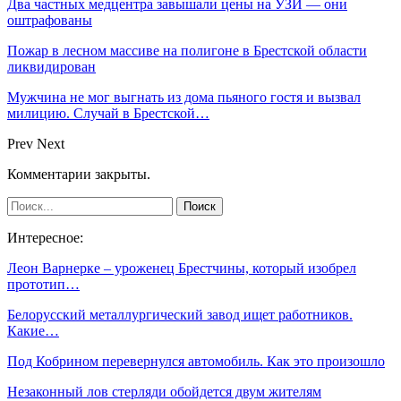
Два частных медцентра завышали цены на УЗИ — они
оштрафованы
Пожар в лесном массиве на полигоне в Брестской области
ликвидирован
Мужчина не мог выгнать из дома пьяного гостя и вызвал
милицию. Случай в Брестской…
Prev
Next
Комментарии закрыты.
Интересное:
Леон Варнерке – уроженец Брестчины, который изобрел
прототип…
Белорусский металлургический завод ищет работников.
Какие…
Под Кобрином перевернулся автомобиль. Как это произошло
Незаконный лов стерляди обойдется двум жителям