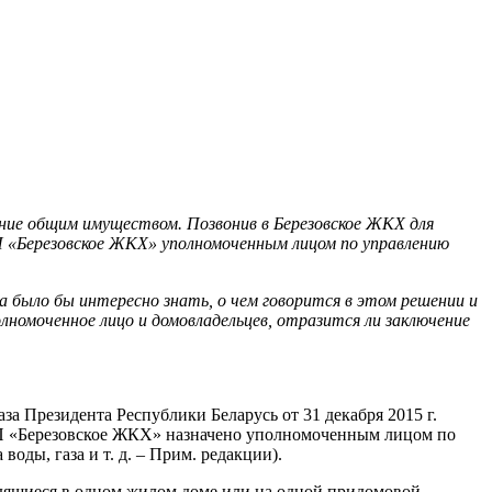
ение общим имуществом. Позвонив в Березовское ЖКХ для
ПП «Березовское ЖКХ» уполномоченным лицом по управлению
 было бы интересно знать, о чем говорится в этом решении и
лномоченное лицо и домовладельцев, отразится ли заключение
за Президента Республики Беларусь от 31 декабря 2015 г.
П «Березовское ЖКХ» назначено уполномоченным лицом по
ды, газа и т. д. – Прим. редакции).
одящиеся в одном жилом доме или на одной придомовой