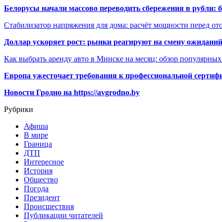
Белорусы начали массово переводить сбережения в рубли: 
Стабилизатор напряжения для дома: расчёт мощности перед о
Доллар ускоряет рост: рынки реагируют на смену ожиданий
Как выбрать аренду авто в Минске на месяц: обзор популярны
Европа ужесточает требования к профессиональной сертифи
Новости Гродно на https://avgrodno.by
Рубрики
Афиша
В мире
Граница
ДТП
Интересное
История
Общество
Погода
Президент
Происшествия
Публикации читателей