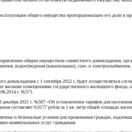
эксплуатации общего имущества пропорционально его доли в пра
о управлению общим имуществом совместного домовладения, орг
ения, водоотведения (канализации), газо- и электроснабжения,
 домовладения с 1 сентября 2022 г. будет осуществляться согл
ие жилыми помещениями государственного жилищного фонда, а 
06.2014 г. №571.
3 декабря 2021 г. №507 «Об установлении тарифов для населени
ния составляет 0,0177 рубля за 1 кв. метр общей площади жило
тные и безопасные условия для проживания граждан, надлежащ
ищно-коммунальных услуг гражданам.