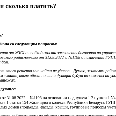
 и сколько платить?
йона со следующим вопросом:
ления от ЖКХ о необходимости заключения договоров на управл
овского райисполкома от 31.08.2022 г. №1198 о назначении ГУ
 дом.
т этого решения мне найти не удалось. Думаю, жителям района
же знать, какие обязанности и функции будут возложены на упо
латежах.
едующее:
т 31.08.2022 г. №1198 на основании подпункта 1.2 пункта 1 Ука
та 1 статьи 154 Жилищного кодекса Республики Беларусь ГУП
 домов (подъезды, фасады, крыши, групповые приборы учета во
 права собственности на объекты недвижимого имущества, нах