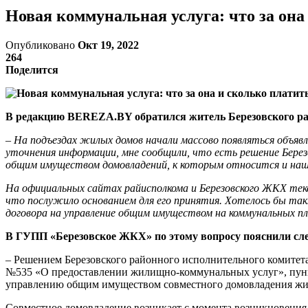
Новая коммунальная услуга: что за она
Опубликовано
Окт 19, 2022
264
Поделится
В редакцию BEREZA.BY обратился житель Березовского ра
– На подъездах жилых домов начали массово появляться объяв
уточнения информации, мне сообщили, что есть решение Берез
общим имуществом домовладений, к которым относится и наш
На официальных сайтах райисполкома и Березовского ЖКХ текс
что послужило основанием для его принятия. Хотелось бы так
договора на управление общим имуществом на коммунальных п
В ГУПП «Березовское ЖКХ» по этому вопросу пояснили сл
– Решением Березовского районного исполнительного комитета о
№535 «О предоставлении жилищно-коммунальных услуг», пунк
управлению общим имуществом совместного домовладения жилых
Совместное домовладение возникает с момента возникновения