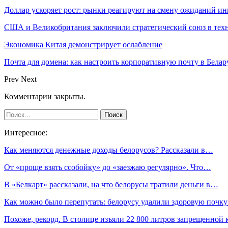
Доллар ускоряет рост: рынки реагируют на смену ожиданий ин
США и Великобритания заключили стратегический союз в техн
Экономика Китая демонстрирует ослабление
Почта для домена: как настроить корпоративную почту в Белар
Prev
Next
Комментарии закрыты.
Интересное:
Как меняются денежные доходы белорусов? Рассказали в…
От «проще взять ссобойку» до «заезжаю регулярно». Что…
В «Белкарт» рассказали, на что белорусы тратили деньги в…
Как можно было перепутать: белорусу удалили здоровую почк
Похоже, рекорд. В столице изъяли 22 800 литров запрещенной