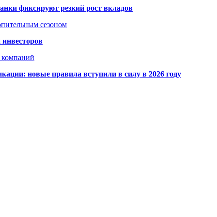
банки фиксируют резкий рост вкладов
топительным сезоном
 инвесторов
х компаний
кации: новые правила вступили в силу в 2026 году