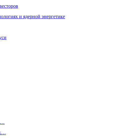
весторов
ологиях и ядерной энергетике
уси
у…
 к…