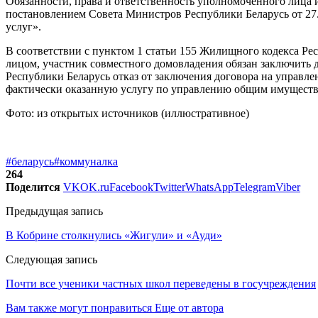
Обязанности, права и ответственность уполномоченного лица
постановлением Совета Министров Республики Беларусь от 27
услуг».
В соответствии с пунктом 1 статьи 155 Жилищного кодекса Р
лицом, участник совместного домовладения обязан заключить 
Республики Беларусь отказ от заключения договора на управл
фактически оказанную услугу по управлению общим имуществ
Фото: из открытых источников (иллюстративное)
#беларусь
#коммуналка
264
Поделится
VK
OK.ru
Facebook
Twitter
WhatsApp
Telegram
Viber
Предыдущая запись
В Кобрине столкнулись «Жигули» и «Ауди»
Следующая запись
Почти все ученики частных школ переведены в госучреждения
Вам также могут понравиться
Еще от автора