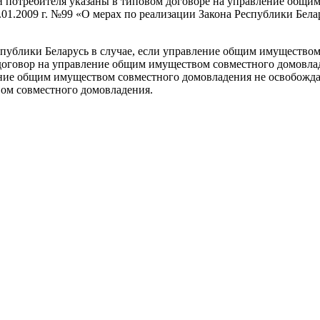
 и потребителя указаны в типовом договоре на управление общи
.01.2009 г. №99 «О мерах по реализации Закона Республики Бе
еспублики Беларусь в случае, если управление общим имуществ
договор на управление общим имуществом совместного домовлад
ение общим имуществом совместного домовладения не освобожда
ом совместного домовладения.