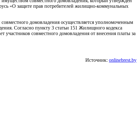
м имуществом совместного домовладения, который утвержден
ларусь «О защите прав потребителей жилищно-коммунальных
ом совместного домовладения осуществляется уполномоченным
ения. Согласно пункту 3 статьи 151 Жилищного кодекса
ет участников совместного домовладения от внесения платы за
Источник:
onlinebrest.by