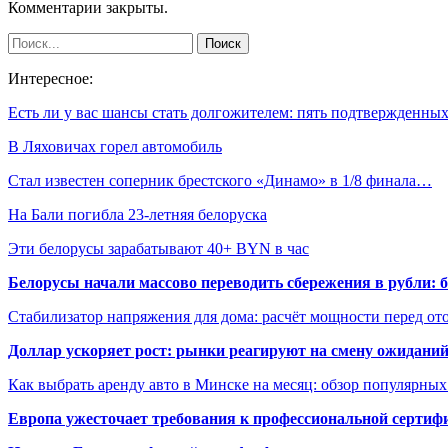
Комментарии закрыты.
Интересное:
Есть ли у вас шансы стать долгожителем: пять подтвержденн
В Ляховичах горел автомобиль
Стал известен соперник брестского «Динамо» в 1/8 финала…
На Бали погибла 23-летняя белоруска
Эти белорусы зарабатывают 40+ BYN в час
Белорусы начали массово переводить сбережения в рубли: 
Стабилизатор напряжения для дома: расчёт мощности перед о
Доллар ускоряет рост: рынки реагируют на смену ожиданий
Как выбрать аренду авто в Минске на месяц: обзор популярны
Европа ужесточает требования к профессиональной сертифи