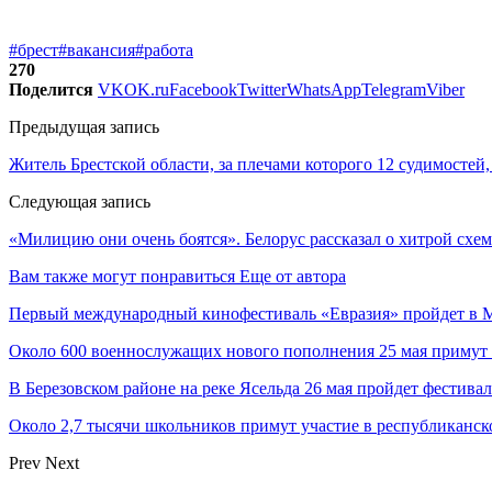
#брест
#вакансия
#работа
270
Поделится
VK
OK.ru
Facebook
Twitter
WhatsApp
Telegram
Viber
Предыдущая запись
Житель Брестской области, за плечами которого 12 судимостей,
Следующая запись
«Милицию они очень боятся». Белорус рассказал о хитрой схе
Вам также могут понравиться
Еще от автора
Первый международный кинофестиваль «Евразия» пройдет в Мо
Около 600 военнослужащих нового пополнения 25 мая примут 
В Березовском районе на реке Ясельда 26 мая пройдет фестива
Около 2,7 тысячи школьников примут участие в республиканс
Prev
Next