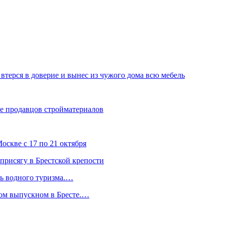
 втерся в доверие и вынес из чужого дома всю мебель
ме продавцов стройматериалов
скве с 17 по 21 октября
присягу в Брестской крепости
ль водного туризма.…
ком выпускном в Бресте.…