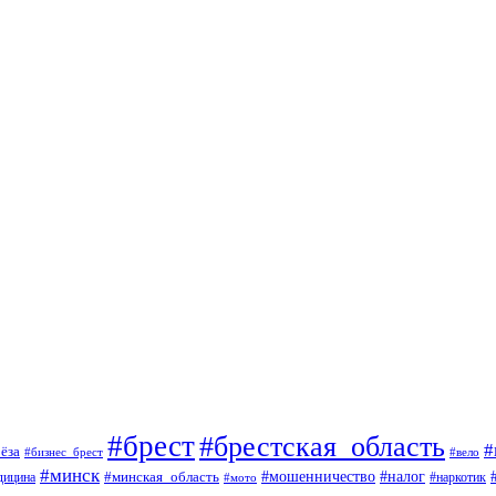
#брест
#брестская_область
#
ёза
#вело
#бизнес_брест
#минск
#мошенничество
#минская_область
#налог
дицина
#мото
#наркотик