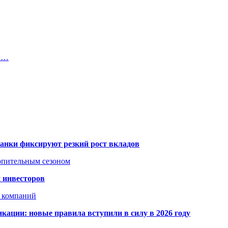
ых…
банки фиксируют резкий рост вкладов
топительным сезоном
 инвесторов
х компаний
кации: новые правила вступили в силу в 2026 году