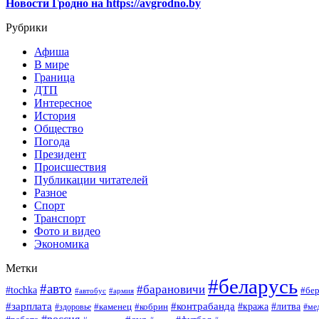
Новости Гродно на https://avgrodno.by
Рубрики
Афиша
В мире
Граница
ДТП
Интересное
История
Общество
Погода
Президент
Происшествия
Публикации читателей
Разное
Спорт
Транспорт
Фото и видео
Экономика
Метки
#беларусь
#авто
#барановичи
#tochka
#бер
#автобус
#армия
#зарплата
#контрабанда
#кража
#литва
#каменец
#кобрин
#ме
#здоровье