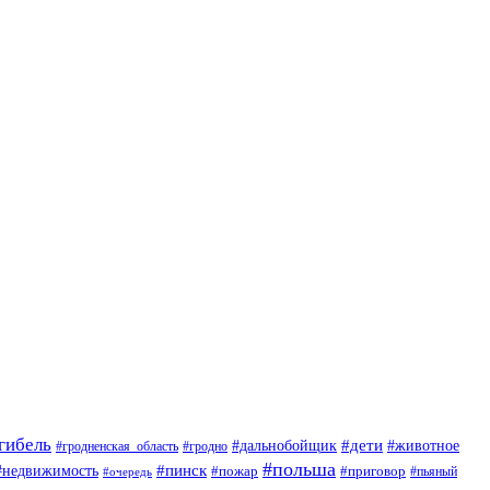
гибель
#дети
#животное
#дальнобойщик
#гродно
#гродненская_область
#польша
#недвижимость
#пинск
#пожар
#приговор
#пьяный
#очередь