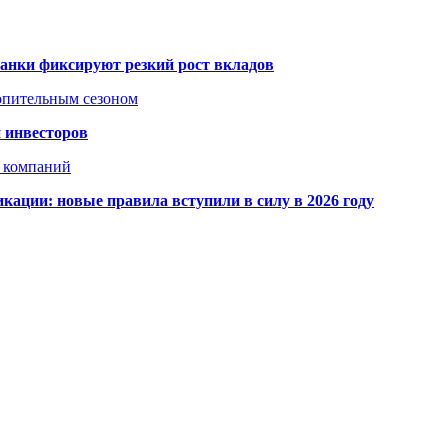
банки фиксируют резкий рост вкладов
топительным сезоном
 инвесторов
х компаний
кации: новые правила вступили в силу в 2026 году