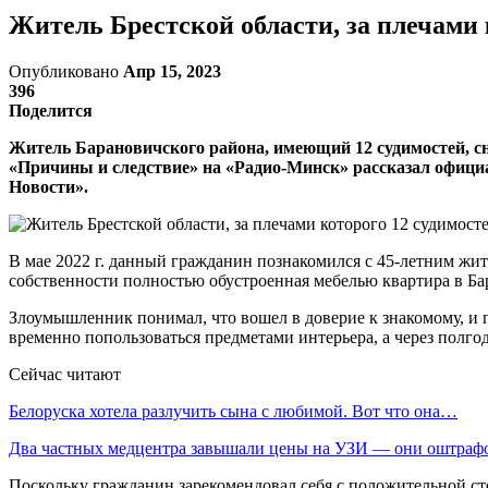
Житель Брестской области, за плечами к
Опубликовано
Апр 15, 2023
396
Поделится
Житель Барановичского района, имеющий 12 судимостей, с
«Причины и следствие» на «Радио-Минск» рассказал офици
Новости».
В мае 2022 г. данный гражданин познакомился с 45-летним жит
собственности полностью обустроенная мебелью квартира в Бар
Злоумышленник понимал, что вошел в доверие к знакомому, и п
временно попользоваться предметами интерьера, а через полго
Сейчас читают
Белоруска хотела разлучить сына с любимой. Вот что она…
Два частных медцентра завышали цены на УЗИ — они оштраф
Поскольку гражданин зарекомендовал себя с положительной сто