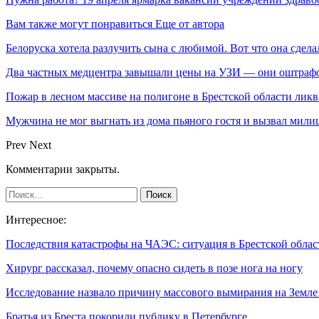
Вам также могут понравиться
Еще от автора
Белоруска хотела разлучить сына с любимой. Вот что она сдела
Два частных медцентра завышали цены на УЗИ — они оштраф
Пожар в лесном массиве на полигоне в Брестской области лик
Мужчина не мог выгнать из дома пьяного гостя и вызвал мил
Prev
Next
Комментарии закрыты.
Интересное:
Последствия катастрофы на ЧАЭС: ситуация в Брестской обла
Хирург рассказал, почему опасно сидеть в позе нога на ногу
Исследование назвало причину массового вымирания на Земл
Братья из Бреста покорили публику в Петербурге