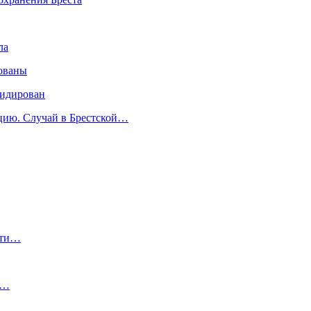
ла
ованы
видирован
ицию. Случай в Брестской…
сти…
е…