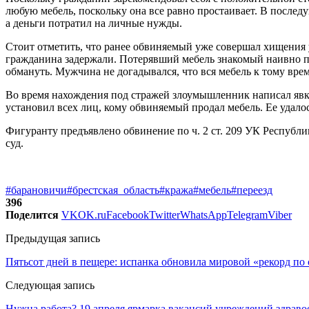
любую мебель, поскольку она все равно простаивает. В после
а деньги потратил на личные нужды.
Стоит отметить, что ранее обвиняемый уже совершал хищения у
гражданина задержали. Потерявший мебель знакомый наивно пол
обмануть. Мужчина не догадывался, что вся мебель к тому вре
Во время нахождения под стражей злоумышленник написал явку
установил всех лиц, кому обвиняемый продал мебель. Ее удало
Фигуранту предъявлено обвинение по ч. 2 ст. 209 УК Республ
суд.
#барановичи
#брестская_область
#кража
#мебель
#переезд
396
Поделится
VK
OK.ru
Facebook
Twitter
WhatsApp
Telegram
Viber
Предыдущая запись
Пятьсот дней в пещере: испанка обновила мировой «рекорд по
Следующая запись
Нужна работа? 19 апреля ярмарка вакансий учреждений здраво