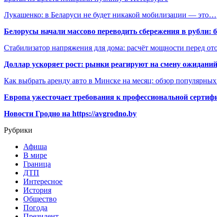
Лукашенко: в Беларуси не будет никакой мобилизации — это…
Белорусы начали массово переводить сбережения в рубли: 
Стабилизатор напряжения для дома: расчёт мощности перед о
Доллар ускоряет рост: рынки реагируют на смену ожиданий
Как выбрать аренду авто в Минске на месяц: обзор популярны
Европа ужесточает требования к профессиональной сертифи
Новости Гродно на https://avgrodno.by
Рубрики
Афиша
В мире
Граница
ДТП
Интересное
История
Общество
Погода
Президент