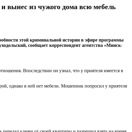
е и вынес из чужого дома всю мебель
дробности этой криминальной истории в эфире программы
ходольский, сообщает корреспондент агентства «Минск-
тношения. Впоследствии он узнал, что у приятеля имеется в
рой, однако в ней нет мебели. Мошенник попросил у приятеля
 передал ключи от своей квартиры и разрешил взять на время