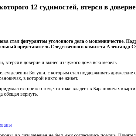
оторого 12 судимостей, втерся в довери
нова стал фигурантом уголовного дела о мошенничестве. По
альный представитель Следственного комитета Александр Су
елем деревни Богуши, с которым стал поддерживать дружеские о
ановичах, в которой никто не живет.
ридумал историю о том, что тоже владеет в Барановичах кварти
да обещал вернуть.
ованы
роны, во лжи замечен не был, ему согласились помочь. Приятель