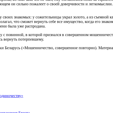
дующем он сильно пожалеет о своей доверчивости и легкомыслии
 своих знакомых: у сожительницы украл золото, а из съемной кв
агал, что сможет вернуть себе все имущество, когда его знако
мени была уже распродана.
 с повинной, в которой признался в совершенном мошенничеств
сь вернуть потерпевшему.
ики Беларусь («Мошенничество, совершенное повторно). Матери
 одиночеству»
охранения Бреста