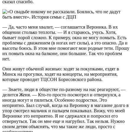
сказал спасибо.
— Да, часто меня хвалит, — соглашается Вероника. В их
общении столько теплоты. — И я стараюсь, учусь. Хотя,
бывает порой сложно. К примеру, окна не могу помыть. Есть
проблемы с движением (в ногах нет силы), а это опасно. Да и
высоты боюсь. В этом мне помогают мои родные тети. Прошу
их помыть окна на балконе, они большие. Так что проблем
нет.
Они живут обычной жизнью: ходят за покупками, ездят в
Минск на прогулки, ходят на концерты, на мероприятия,
которые проводит ТЦСОН Борисовского района.
— Знаете, люди в обществе по-разному на нас реагируют, —
делится Женя. — Кто-то просто посмотрел и отвернулся, а
иногда могут и пялиться. Особенно подростки. Это
неприятно. Был случай, когда на Веронику в магазине долго в
упор смотрел мальчик и пальцем показывал. Вижу, что моей
Веронике это неприятно. Я не сдержался и попросил его
отвернуться. Так он мне еще и нагрубил. Так нельзя. Нужно
своим детям объяснять, что мы такие же люди, просто с
особенностями.