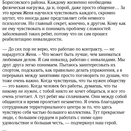
Борисовского района. Каждому жизненно необходима
физическая нагрузка, да и, порой, даже просто общение… За
это время Женя научился чувствовать каждого, скромно
шутит, что иногда даже представляет себя немного
психологом. Но главный секрет, конечно, в другом. Кому как
не ему чувствовать и понимать проблему сложностей
заболеваний таких ребят, потому что он сам прошел
реабилитацию инвалидности.
— До сих пор не верю, что работаю по контракту, — не
нарадуется Женя. – Что может быть лучше, чем заниматься
любимым делом. Я сам инвалид, работаю с инвалидами. Мы
друг друга легко понимаем. Пытаюсь заинтересовать их
спортом, подсказать, как правильно делать упражнения, а в
перерывах между занятиями просто поговорить по душам, что
тоже очень важно. Когда чувствуешь, что ты нужен обществу
— это важно. Когда человек без работы, думаешь, что ты
никому не нужен, с тобой никто не хочет общаться, и все это
очень угнетает. А тут ребят мы сплачиваем. Они между собой
общаются и время пролетает незаметно. Я очень благодарен
сотрудникам территориального центра за то, что здесь
чувствую себя частью большого коллектива. Тут прекрасные
люди, с большим сердцем и работать с ними одно
удовольствие и большая честь, — подчеркнул наш герой.