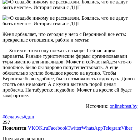
Женя добавляет, что сегодня у него с Вероникой все есть:
прекрасные отношения, работа и мечты:
— Хотим в этом году поехать на море. Сейчас ищем
варианты. Раньше туристические фирмы организовывали
туры именно для инвалидов. Может и сейчас найдем что-то
подобное. Было бы здорово попутешествовать. А еще
обязательно куплю большое кресло на кухню. Чтобы
Веронике было удобнее, была возможность отдохнуть. Долго
стоять она не может. А с кухни выгнать порой целая
проблема. На табуретке неудобно. Может на кресле ей будет
комфортнее.
Источник:
onlinebrest.by
#беларусь
#дцп
257
Поделится
VK
OK.ru
Facebook
Twitter
WhatsApp
Telegram
Viber
Предыдущая запись