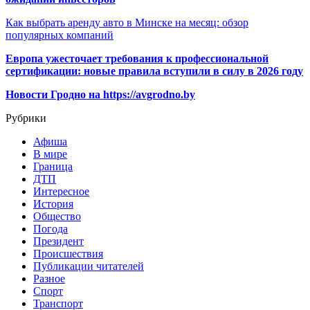
Как выбрать аренду авто в Минске на месяц: обзор
популярных компаний
Европа ужесточает требования к профессиональной
сертификации: новые правила вступили в силу в 2026 году
Новости Гродно на https://avgrodno.by
Рубрики
Афиша
В мире
Граница
ДТП
Интересное
История
Общество
Погода
Президент
Происшествия
Публикации читателей
Разное
Спорт
Транспорт