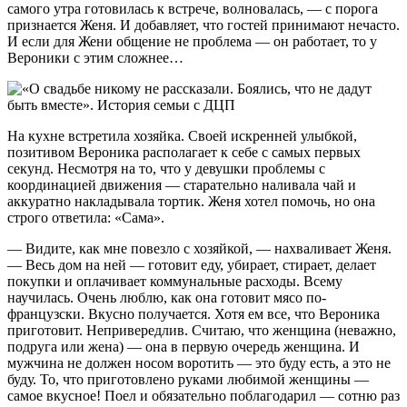
самого утра готовилась к встрече, волновалась, — с порога
признается Женя. И добавляет, что гостей принимают нечасто.
И если для Жени общение не проблема — он работает, то у
Вероники с этим сложнее…
На кухне встретила хозяйка. Своей искренней улыбкой,
позитивом Вероника располагает к себе с самых первых
секунд. Несмотря на то, что у девушки проблемы с
координацией движения — старательно наливала чай и
аккуратно накладывала тортик. Женя хотел помочь, но она
строго ответила: «Сама».
— Видите, как мне повезло с хозяйкой, — нахваливает Женя.
— Весь дом на ней — готовит еду, убирает, стирает, делает
покупки и оплачивает коммунальные расходы. Всему
научилась. Очень люблю, как она готовит мясо по-
французски. Вкусно получается. Хотя ем все, что Вероника
приготовит. Непривередлив. Считаю, что женщина (неважно,
подруга или жена) — она в первую очередь женщина. И
мужчина не должен носом воротить — это буду есть, а это не
буду. То, что приготовлено руками любимой женщины —
самое вкусное! Поел и обязательно поблагодарил — сотню раз