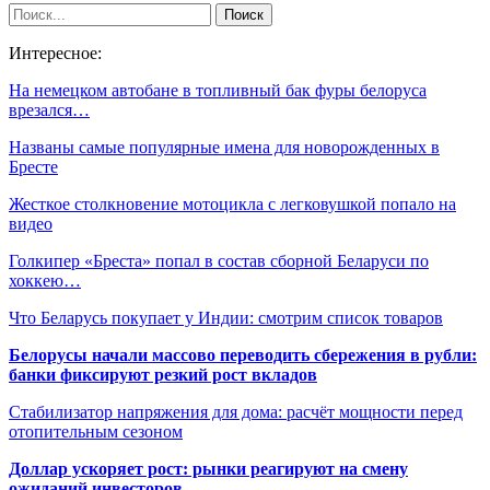
Интересное:
На немецком автобане в топливный бак фуры белоруса
врезался…
Названы самые популярные имена для новорожденных в
Бресте
Жесткое столкновение мотоцикла с легковушкой попало на
видео
Голкипер «Бреста» попал в состав сборной Беларуси по
хоккею…
Что Беларусь покупает у Индии: смотрим список товаров
Белорусы начали массово переводить сбережения в рубли:
банки фиксируют резкий рост вкладов
Стабилизатор напряжения для дома: расчёт мощности перед
отопительным сезоном
Доллар ускоряет рост: рынки реагируют на смену
ожиданий инвесторов