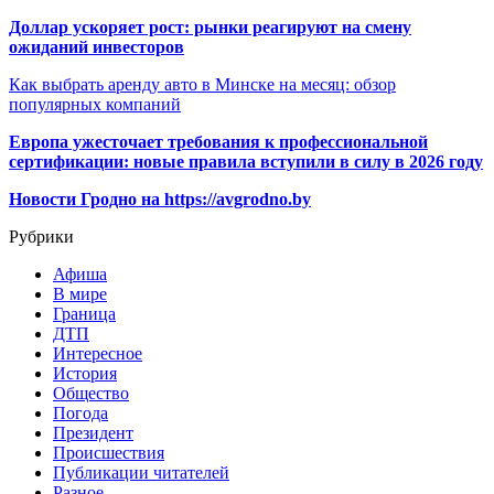
Доллар ускоряет рост: рынки реагируют на смену
ожиданий инвесторов
Как выбрать аренду авто в Минске на месяц: обзор
популярных компаний
Европа ужесточает требования к профессиональной
сертификации: новые правила вступили в силу в 2026 году
Новости Гродно на https://avgrodno.by
Рубрики
Афиша
В мире
Граница
ДТП
Интересное
История
Общество
Погода
Президент
Происшествия
Публикации читателей
Разное