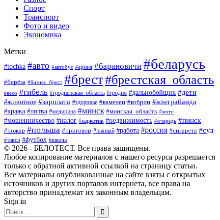
Спорт
Транспорт
Фото и видео
Экономика
Метки
#беларусь
#авто
#барановичи
#tochka
#автобус
#армия
#брест
#брестская_область
#берёза
#бизнес_брест
#гибель
#дети
#дальнобойщик
#гродно
#вело
#гродненская_область
#зарплата
#животное
#контрабанда
#каменец
#кобрин
#здоровье
#минск
#кража
#литва
#минская_область
#медицина
#мото
#мошенничество
#недвижимость
#пинск
#налог
#наркотик
#очередь
#польша
#россия
#работа
#суд
#пожар
#приговор
#пьяный
#сигарета
#футбол
#школа
#такси
© 2026 - БЕЛОТЕСТ. Все права защищены.
Любое копирование материалов с нашего ресурса разрешается
только с обратной активной ссылкой на страницу статьи.
Все материалы опубликованные на сайте взяты с открытых
источников и других порталов интернета, все права на
авторство принадлежат их законным владельцам.
Sign in