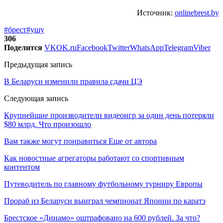
Источник:
onlinebrest.by
#брест
#ушу
306
Поделится
VK
OK.ru
Facebook
Twitter
WhatsApp
Telegram
Viber
Предыдущая запись
В Беларуси изменили правила сдачи ЦЭ
Следующая запись
Крупнейшие производители видеоигр за один день потеряли
$80 млрд. Что произошло
Вам также могут понравиться
Еще от автора
Как новостные агрегаторы работают со спортивным
контентом
Путеводитель по главному футбольному турниру Европы
Прораб из Беларуси выиграл чемпионат Японии по каратэ
Брестское «Динамо» оштрафовано на 600 рублей. За что?