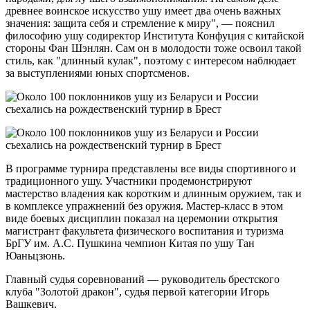
древнее воинское искусство ушу имеет два очень важных
значения: защита себя и стремление к миру", — пояснил
философию ушу содиректор Института Конфуция с китайской
стороны Фан Шэнлян. Сам он в молодости тоже освоил такой
стиль, как "длинный кулак", поэтому с интересом наблюдает
за выступлениями юных спортсменов.
В программе турнира представлены все виды спортивного и
традиционного ушу. Участники продемонстрируют
мастерство владения как коротким и длинным оружием, так и
в комплексе упражнений без оружия. Мастер-класс в этом
виде боевых дисциплин показал на церемонии открытия
магистрант факультета физического воспитания и туризма
БрГУ им. А.С. Пушкина чемпион Китая по ушу Тан
Юаньцзюнь.
Главный судья соревнований — руководитель брестского
клуба "Золотой дракон", судья первой категории Игорь
Вашкевич.