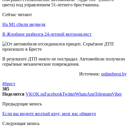
цвета) под управлением 51-летнего брестчанина.
Сейчас читают
На М1 сбили медведя
В Жлобине разбился 24-летний мотоциклист
В результате ДТП никто не пострадал. Автомобили получили
серьёзные механические повреждения.
Источник:
onlinebrest.by
#брест
385
Поделится
VK
OK.ru
Facebook
Twitter
WhatsApp
Telegram
Viber
Предыдущая запись
Если вы видите желтый круг, мозг вас обманул
Следующая запись