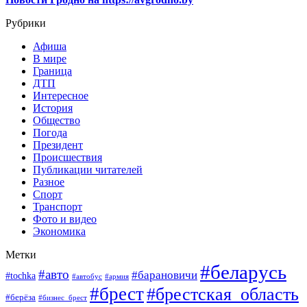
Рубрики
Афиша
В мире
Граница
ДТП
Интересное
История
Общество
Погода
Президент
Происшествия
Публикации читателей
Разное
Спорт
Транспорт
Фото и видео
Экономика
Метки
#беларусь
#авто
#барановичи
#tochka
#автобус
#армия
#брест
#брестская_область
#берёза
#бизнес_брест