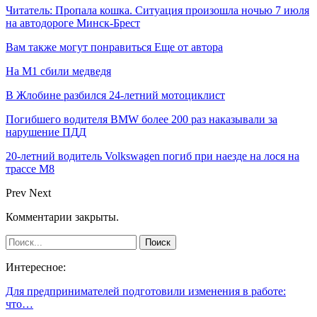
Читатель: Пропала кошка. Ситуация произошла ночью 7 июля
на автодороге Минск-Брест
Вам также могут понравиться
Еще от автора
На М1 сбили медведя
В Жлобине разбился 24-летний мотоциклист
Погибшего водителя BMW более 200 раз наказывали за
нарушение ПДД
20-летний водитель Volkswagen погиб при наезде на лося на
трассе М8
Prev
Next
Комментарии закрыты.
Интересное:
Для предпринимателей подготовили изменения в работе:
что…