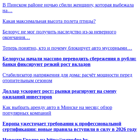
В Пинском районе ночью сбили женщину, которая выбежала
на…
Какая максимальная высота полета птицы?
Белорус не мог получить наследство из-за неверного
окончания…
Теперь понятно, кто и почему блокирует авто мусорными…
Белорусы начали массово переводить сбережения в рубли:
банки фиксируют резкий рост вкладов
Стабилизатор напряжения для дома: расчёт мощности перед
отопительным сезоном
Доллар ускоряет рост: рынки реагируют на смену
ожиданий инвесторов
Как выбрать аренду авто в Минске на месяц: обзор
популярных компаний
Европа ужесточает требования к профессиональной
сертификации: новые правила вступили в силу в 2026 году
Новости Гродно на https://avgrodno.by