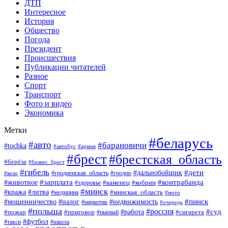
ДТП
Интересное
История
Общество
Погода
Президент
Происшествия
Публикации читателей
Разное
Спорт
Транспорт
Фото и видео
Экономика
Метки
#беларусь
#авто
#барановичи
#tochka
#автобус
#армия
#брест
#брестская_область
#берёза
#бизнес_брест
#гибель
#дети
#дальнобойщик
#гродно
#вело
#гродненская_область
#зарплата
#животное
#контрабанда
#каменец
#кобрин
#здоровье
#минск
#кража
#литва
#минская_область
#медицина
#мото
#мошенничество
#недвижимость
#пинск
#налог
#наркотик
#очередь
#польша
#россия
#работа
#суд
#пожар
#приговор
#пьяный
#сигарета
#футбол
#школа
#такси