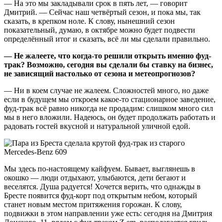
— На это мы закладывали срок в пять лет, — говорит
Дмитрий. — Сейчас наш четвёртый сезон, и пока мы, так
сказать, в крепком ноле. К слову, нынешний сезон
показательный, думаю, в октябре можно будет подвести
определённый итог и сказать, всё ли мы сделали правильно.
— Не жалеете, что когда-то решили открыть именно фуд-
трак? Возможно, сегодня вы сделали бы ставку на бизнес,
не зависящий настолько от сезона и метеопрогнозов?
— Ни в коем случае не жалеем. Сложностей много, но даже
если в будущем мы откроем какое-то стационарное заведение,
фуд-трак всё равно никогда не продадим: слишком много сил
мы в него вложили. Надеюсь, он будет продолжать работать и
радовать гостей вкусной и натуральной уличной едой.
Мы здесь по-настоящему кайфуем. Бывает, выглянешь в
окошко — люди отдыхают, улыбаются, дети бегают и
веселятся. Душа радуется! Хочется верить, что однажды в
Бресте появится фуд-корт под открытым небом, который
станет новым местом притяжения горожан. К слову,
подвижки в этом направлении уже есть: сегодня на Дмитрия