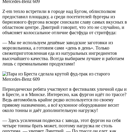
Z·em тепло встретили в городе над Бугом, облисполком
предоставил площадку, а среди посетителей бургеры из
бирюзового фургона вскоре снискали славу самых вкусных в
областном центре. Дмитрий говорит, что это не случайно, и
объясняет колоссальное отличие фастфуда от стритфуда:
— Мы не используем дешёвые заводские заготовки из
морозильника, а готовим сами «день в день». Только
свежеприготовленная еда из натуральных ингредиентов
высочайшего качества. Всегда выбираем лучшее и работаем
лишь с премиальными продуктами!
Периодически ребята участвуют в фестивалях уличной еды и
в Бресте, и в Минске. Интересно, как фургон идёт по трассе?
Ведь автомобиль крайне редко используется по своему
прямому назначению, а всё кухонное оборудование весит
около тонны и даёт дополнительную нагрузку!
— Здесь усиленная подвеска с завода, этот фургон на себя
четыре тонны брать может, поэтому нагрузка не столь
ощутима, — уверяет Дмитрий. — По трассе он едет, как