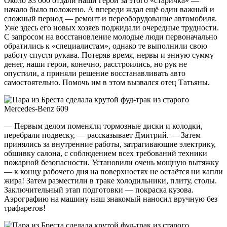
Около $3 000 отдали наши герои за этого «старичка» —
начало было положено. А впереди ждал ещё один важный и
сложный период — ремонт и переоборудование автомобиля.
Уже здесь его новых хозяев поджидали очередные трудности.
С запросом на восстановление молодые люди первоначально
обратились к «специалистам», однако те выполнили свою
работу спустя рукава. Потеряв время, нервы и энную сумму
денег, наши герои, конечно, расстроились, но рук не
опустили, а приняли решение восстанавливать авто
самостоятельно. Помочь им в этом вызвался отец Татьяны.
— Первым делом поменяли тормозные диски и колодки,
перебрали подвеску, — рассказывает Дмитрий. — Затем
принялись за внутренние работы, затрагивающие электрику,
обшивку салона, с соблюдением всех требований техники
пожарной безопасности. Установили очень мощную вытяжку
— к концу рабочего дня на поверхностях не остаётся ни капли
жира! Затем разместили в траке холодильники, плиту, столы.
Заключительный этап подготовки — покраска кузова.
Аэрографию на машину наш знакомый наносил вручную без
трафаретов!