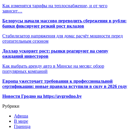
Как изменятся тарифы на теплоснабжение, и от чего
зависит…
Белорусы начали массово переводить сбережения в рубли:
банки фиксируют резкий рост вкладов
Стабилизатор напряжения для дома: расчёт мощности перед
отопительным сезоном
Доллар ускоряет рост: рынки реагируют на смену
ожиданий инвесторов
Как выбрать аренду авто в Минске на месяц: обзор
популярных компаний
Европа ужесточает требования к профессиональной
сертификации: новые правила вступили в силу в 2026 году
Новости Гродно на https://avgrodno.by
Рубрики
Афиша
В мире
Граница