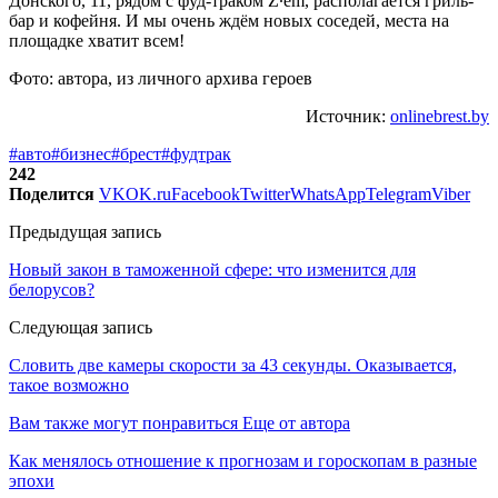
Донского, 11, рядом с фуд-траком Z·em, располагается гриль-
бар и кофейня. И мы очень ждём новых соседей, места на
площадке хватит всем!
Фото: автора, из личного архива героев
Источник:
onlinebrest.by
#авто
#бизнес
#брест
#фудтрак
242
Поделится
VK
OK.ru
Facebook
Twitter
WhatsApp
Telegram
Viber
Предыдущая запись
Новый закон в таможенной сфере: что изменится для
белорусов?
Следующая запись
Словить две камеры скорости за 43 секунды. Оказывается,
такое возможно
Вам также могут понравиться
Еще от автора
Как менялось отношение к прогнозам и гороскопам в разные
эпохи