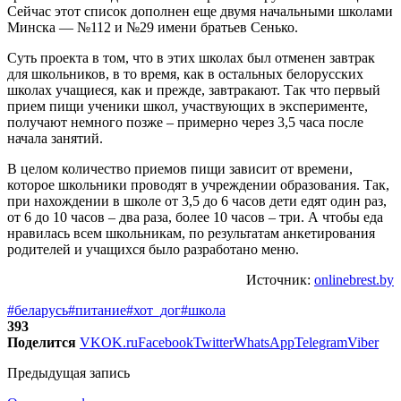
Сейчас этот список дополнен еще двумя начальными школами
Минска — №112 и №29 имени братьев Сенько.
Суть проекта в том, что в этих школах был отменен завтрак
для школьников, в то время, как в остальных белорусских
школах учащиеся, как и прежде, завтракают. Так что первый
прием пищи ученики школ, участвующих в эксперименте,
получают немного позже – примерно через 3,5 часа после
начала занятий.
В целом количество приемов пищи зависит от времени,
которое школьники проводят в учреждении образования. Так,
при нахождении в школе от 3,5 до 6 часов дети едят один раз,
от 6 до 10 часов – два раза, более 10 часов – три. А чтобы еда
нравилась всем школьникам, по результатам анкетирования
родителей и учащихся было разработано меню.
Источник:
onlinebrest.by
#беларусь
#питание
#хот_дог
#школа
393
Поделится
VK
OK.ru
Facebook
Twitter
WhatsApp
Telegram
Viber
Предыдущая запись