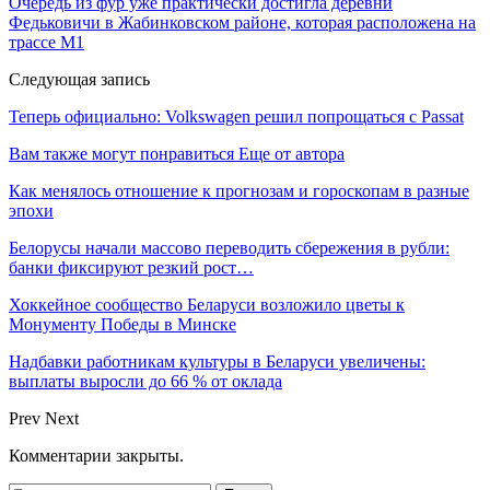
Очередь из фур уже практически достигла деревни
Федьковичи в Жабинковском районе, которая расположена на
трассе М1
Следующая запись
Теперь официально: Volkswagen решил попрощаться с Passat
Вам также могут понравиться
Еще от автора
Как менялось отношение к прогнозам и гороскопам в разные
эпохи
Белорусы начали массово переводить сбережения в рубли:
банки фиксируют резкий рост…
Хоккейное сообщество Беларуси возложило цветы к
Монументу Победы в Минске
Надбавки работникам культуры в Беларуси увеличены:
выплаты выросли до 66 % от оклада
Prev
Next
Комментарии закрыты.