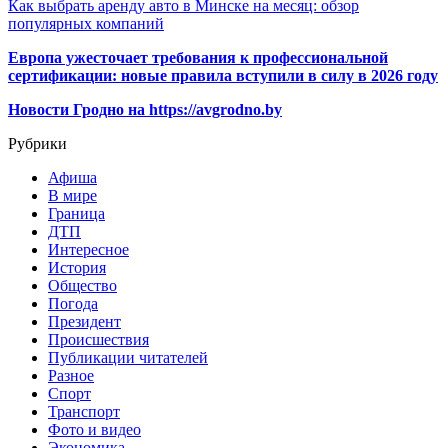
Как выбрать аренду авто в Минске на месяц: обзор
популярных компаний
Европа ужесточает требования к профессиональной
сертификации: новые правила вступили в силу в 2026 году
Новости Гродно на https://avgrodno.by
Рубрики
Афиша
В мире
Граница
ДТП
Интересное
История
Общество
Погода
Президент
Происшествия
Публикации читателей
Разное
Спорт
Транспорт
Фото и видео
Экономика