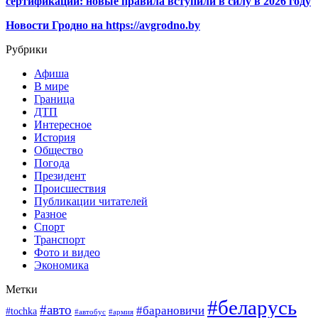
сертификации: новые правила вступили в силу в 2026 году
Новости Гродно на https://avgrodno.by
Рубрики
Афиша
В мире
Граница
ДТП
Интересное
История
Общество
Погода
Президент
Происшествия
Публикации читателей
Разное
Спорт
Транспорт
Фото и видео
Экономика
Метки
#беларусь
#авто
#барановичи
#tochka
#автобус
#армия