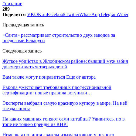
#питание
289
Поделится
VK
OK.ru
Facebook
Twitter
WhatsApp
Telegram
Viber
Предыдущая запись
«Санта» рассматривает строительство двух заводов за
пределами Беларуси
Следующая запись
Жуткое убийство в Жлобинском районе: бывший муж забил
до смерти мать четверых детей
Вам также могут понравиться
Еще от автора
Европа ужесточает требования к профессиональной
сертификации: новые правила вступили…
Эксперты выбрали самую красивую купюру в мире. На ней
звезда спорта
На каких машинах гоняют сами китайцы? Удивитесь, но в
топе не только бренды из КНР!
Немецкая полиция дважды изымала ключи у пьяного