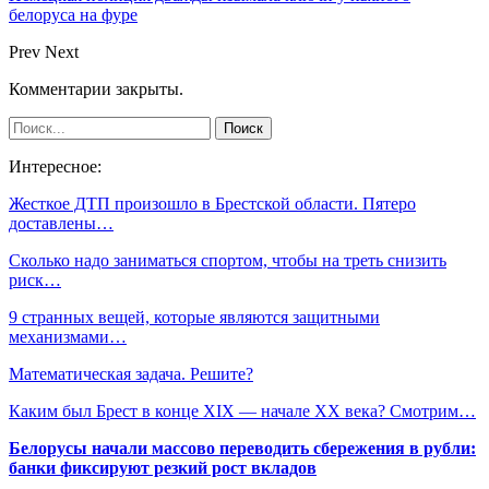
белоруса на фуре
Prev
Next
Комментарии закрыты.
Интересное:
Жесткое ДТП произошло в Брестской области. Пятеро
доставлены…
Сколько надо заниматься спортом, чтобы на треть снизить
риск…
9 странных вещей, которые являются защитными
механизмами…
Математическая задача. Решите?
Каким был Брест в конце ХІХ — начале ХХ века? Смотрим…
Белорусы начали массово переводить сбережения в рубли:
банки фиксируют резкий рост вкладов