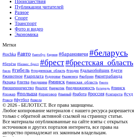
Происшествия
Публикации читателей
Разное
Спорт
Транспорт
Фото и видео
Экономика
Метки
#беларусь
#авто
#барановичи
#tochka
#автобус
#армия
#брест
#брестская_область
#берёза
#бизнес_брест
#гибель
#дети
#дальнобойщик
#гродно
#вело
#гродненская_область
#зарплата
#животное
#контрабанда
#каменец
#кобрин
#здоровье
#минск
#кража
#литва
#минская_область
#медицина
#мото
#мошенничество
#недвижимость
#пинск
#налог
#наркотик
#очередь
#польша
#россия
#работа
#суд
#пожар
#приговор
#пьяный
#сигарета
#футбол
#школа
#такси
© 2026 - БЕЛОТЕСТ. Все права защищены.
Любое копирование материалов с нашего ресурса разрешается
только с обратной активной ссылкой на страницу статьи.
Все материалы опубликованные на сайте взяты с открытых
источников и других порталов интернета, все права на
авторство принадлежат их законным владельцам.