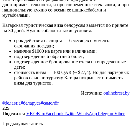
достопримечательности, и про современные стекляшки, и про
национальную кухню со всеми ее шиш-кебабами и
мутаббалями.
Катарская туристическая виза белорусам выдается по прилете
на 30 дней. Нужно соблюсти такие условия:
срок действия паспорта — 6 месяцев с момента
окончания поездки;
наличие $1000 на карте или наличными;
подтвержденный обратный билет;
подтвержденное бронирование отеля на определенные
даты;
стоимость визы — 100 QAR (~ $27,4). Но для чартерных
рейсов офис по туризму Катара покрывает стоимость
визы для туристов.
Источник:
onlinebrest.by
#белавиа
#беларусь
#самолёт
225
Поделится
VK
OK.ru
Facebook
Twitter
WhatsApp
Telegram
Viber
Предыдущая запись