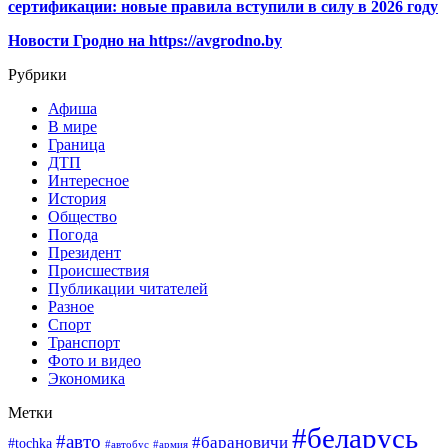
сертификации: новые правила вступили в силу в 2026 году
Новости Гродно на https://avgrodno.by
Рубрики
Афиша
В мире
Граница
ДТП
Интересное
История
Общество
Погода
Президент
Происшествия
Публикации читателей
Разное
Спорт
Транспорт
Фото и видео
Экономика
Метки
#беларусь
#авто
#барановичи
#tochka
#автобус
#армия