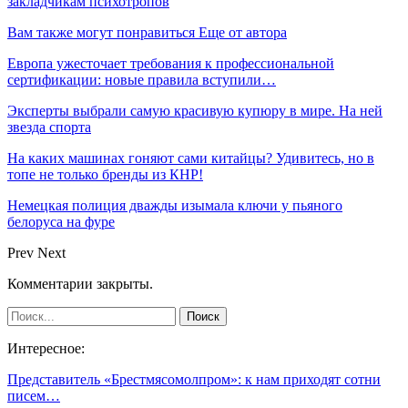
закладчикам психотропов
Вам также могут понравиться
Еще от автора
Европа ужесточает требования к профессиональной
сертификации: новые правила вступили…
Эксперты выбрали самую красивую купюру в мире. На ней
звезда спорта
На каких машинах гоняют сами китайцы? Удивитесь, но в
топе не только бренды из КНР!
Немецкая полиция дважды изымала ключи у пьяного
белоруса на фуре
Prev
Next
Комментарии закрыты.
Интересное:
Представитель «Брестмясомолпром»: к нам приходят сотни
писем…