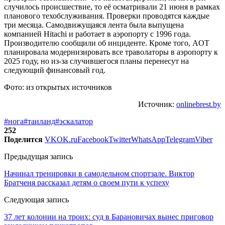
случилось происшествие, то её осматривали 21 июня в рамках
планового техобслуживания. Проверки проводятся каждые
три месяца. Самодвижущаяся лента была выпущена
компанией Hitachi и работает в аэропорту с 1996 года.
Производителю сообщили об инциденте. Кроме того, AOT
планировала модернизировать все траволаторы в аэропорту к
2025 году, но из-за случившегося планы перенесут на
следующий финансовый год.
Фото: из открытых источников
Источник:
onlinebrest.by
#нога
#таиланд
#эскалатор
252
Поделится
VK
OK.ru
Facebook
Twitter
WhatsApp
Telegram
Viber
Предыдущая запись
Начинал тренировки в самодельном спортзале. Виктор
Братченя рассказал детям о своем пути к успеху
Следующая запись
37 лет колонии на троих: суд в Барановичах вынес приговор