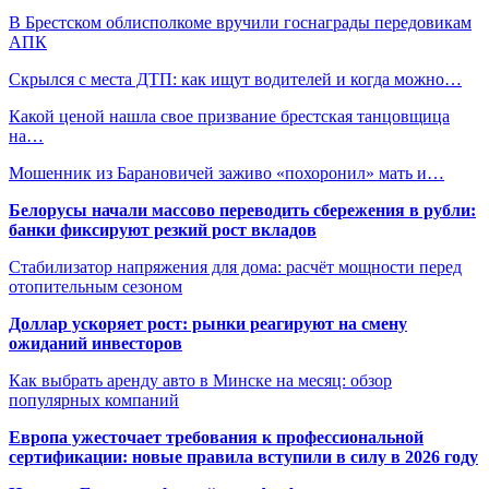
В Брестском облисполкоме вручили госнаграды передовикам
АПК
Скрылся с места ДТП: как ищут водителей и когда можно…
Какой ценой нашла свое призвание брестская танцовщица
на…
Мошенник из Барановичей заживо «похоронил» мать и…
Белорусы начали массово переводить сбережения в рубли:
банки фиксируют резкий рост вкладов
Стабилизатор напряжения для дома: расчёт мощности перед
отопительным сезоном
Доллар ускоряет рост: рынки реагируют на смену
ожиданий инвесторов
Как выбрать аренду авто в Минске на месяц: обзор
популярных компаний
Европа ужесточает требования к профессиональной
сертификации: новые правила вступили в силу в 2026 году