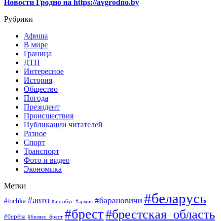
Новости Гродно на https://avgrodno.by
Рубрики
Афиша
В мире
Граница
ДТП
Интересное
История
Общество
Погода
Президент
Происшествия
Публикации читателей
Разное
Спорт
Транспорт
Фото и видео
Экономика
Метки
#беларусь
#авто
#барановичи
#tochka
#автобус
#армия
#брест
#брестская_область
#берёза
#бизнес_брест