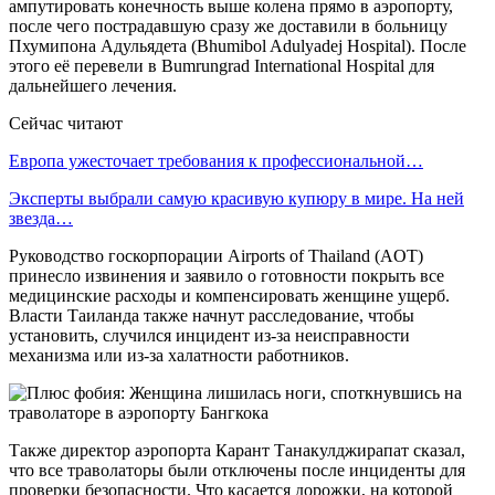
ампутировать конечность выше колена прямо в аэропорту,
после чего пострадавшую сразу же доставили в больницу
Пхумипона Адульядета (Bhumibol Adulyadej Hospital). После
этого её перевели в Bumrungrad International Hospital для
дальнейшего лечения.
Сейчас читают
Европа ужесточает требования к профессиональной…
Эксперты выбрали самую красивую купюру в мире. На ней
звезда…
Руководство госкорпорации Airports of Thailand (AOT)
принесло извинения и заявило о готовности покрыть все
медицинские расходы и компенсировать женщине ущерб.
Власти Таиланда также начнут расследование, чтобы
установить, случился инцидент из-за неисправности
механизма или из-за халатности работников.
Также директор аэропорта Карант Танакулджирапат сказал,
что все траволаторы были отключены после инциденты для
проверки безопасности. Что касается дорожки, на которой