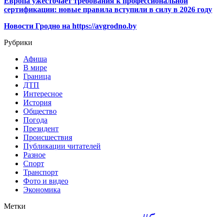
Европа ужесточает требования к профессиональной
сертификации: новые правила вступили в силу в 2026 году
Новости Гродно на https://avgrodno.by
Рубрики
Афиша
В мире
Граница
ДТП
Интересное
История
Общество
Погода
Президент
Происшествия
Публикации читателей
Разное
Спорт
Транспорт
Фото и видео
Экономика
Метки