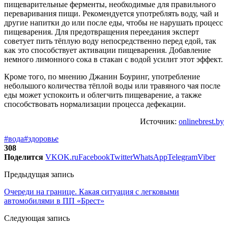
пищеварительные ферменты, необходимые для правильного
переваривания пищи. Рекомендуется употреблять воду, чай и
другие напитки до или после еды, чтобы не нарушать процесс
пищеварения. Для предотвращения переедания эксперт
советует пить тёплую воду непосредственно перед едой, так
как это способствует активации пищеварения. Добавление
немного лимонного сока в стакан с водой усилит этот эффект.
Кроме того, по мнению Джанин Боуринг, употребление
небольшого количества тёплой воды или травяного чая после
еды может успокоить и облегчить пищеварение, а также
способствовать нормализации процесса дефекации.
Источник:
onlinebrest.by
#вода
#здоровье
308
Поделится
VK
OK.ru
Facebook
Twitter
WhatsApp
Telegram
Viber
Предыдущая запись
Очереди на границе. Какая ситуация с легковыми
автомобилями в ПП «Брест»
Следующая запись